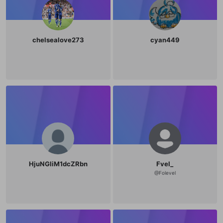
chelsealove273
cyan449
HjuNGIiM1dcZRbn
Fvel_
@
Folevel