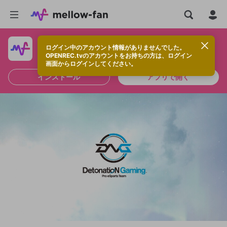
ログイン中のアカウント情報がありませんでした。
快適に視聴するなら、アプリをインストールしよう！
OPENREC.tvのアカウントをお持ちの方は、ログイン
画面からログインしてください。
インストール
アプリで開く