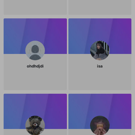
ohdhdjdi
isa