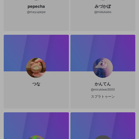
pepecha
みづかぼ
@
mayupepe
@
midukabo
つな
かんてん
@
mirukiwei3000
スプラトゥーン