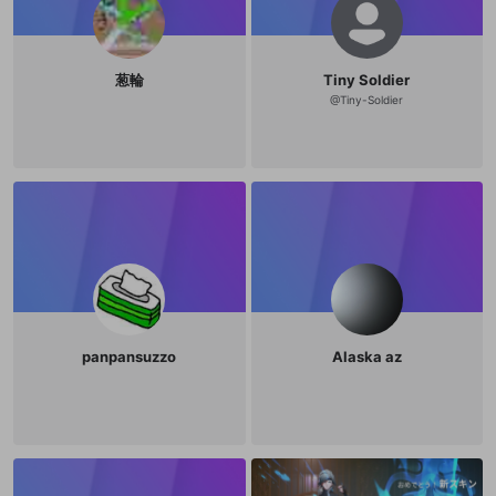
葱輪
Tiny Soldier
@
Tiny-Soldier
panpansuzzo
Alaska az