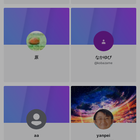
原
なかゆび
@
kobazame
aa
yanpei