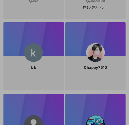
@
kiser
@
yanpei0083
FPS大好きマン！
k k
Chappy7510