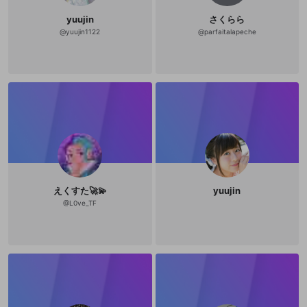
yuujin
さくらら
@
yuujin1122
@
parfaitalapeche
えくすた🚀💫
yuujin
@
L0ve_TF