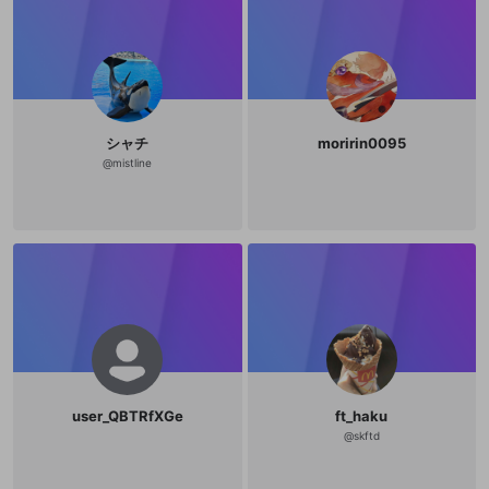
シャチ
moririn0095
@
mistline
user_QBTRfXGe
ft_haku
@
skftd