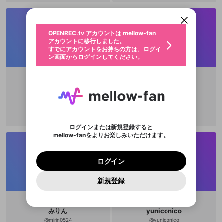
すでにアカウントをお持ちの方は、ログイ
こちらからOPENREC.tvでログイン中のア
動画プレイリストを選択
ン画面からログインしてください。
カウント情報を引き継ぐことができます。
生年月
固定動画に設定
不適切なユーザーとして報告しま
ファンレター
OPENREC.tv アカウントは mellow-fan
サブスクシェア
@
新規登録
ログイン
すか？
年
月
アカウントに移行しました。
マイページに表示されている動画 (ライブ配信、配
認証コードの入力
すでにアカウントをお持ちの方は、ログイ
生年月は登録後に変更できません。
信予定、アーカイブ、アップロード動画) をページ
選択できるプレイリストがありません。
応援している配信者にファンレターを送ることがで
ン画面からログインしてください。
ご確認ください
のトップに1つ固定できます。動画タイトル横のメ
ログイン
プレイリストは動画の再生画面で作成で
きます。好きなデザインを選んでメッセージを書い
ニューより設定することができます。
メールアドレスで新規登録
メールアドレスでログイン
問題を選択してください
この限定コミュニティは、Discordで提供されてい
性別
きます。
たり、エールアイテムでデコレーションして、配信
メールアドレスにメールを送信しました。30分以内
パスワード再設定
ます。
者に届けましょう！
にメール記載の6桁の認証コードを入力してくださ
入力していただいたメールアドレ
男性
女性
その他
利用規約とプライバシーポリシーが更新されま
問題を選択してください
詳しくはこちら
scattersniper
S311aI
※ファンレター機能は有料サービスです。
い。
または
または
ポイントが不足しています
した。 サービスを利用するには変更後の内容を
Discordアカウントをお持ちでない方
スに、パスワード再設定用URLを
セッションの有効期限が切れたた
登録したメールアドレスを入力し、送信してくださ
わいせつな表現
チームメンバーに追加しますか？
ブロックリストに追加しますか？
この動画の公開は終了しました
お住まいの地域
ご確認いただき、同意していただく必要があり
認証コード
い。
記載されたメールを送信しました
め、ログアウトしました
Discordとは？からDiscordにアクセス
X
X
ます。
mellowポイントの購入に進みますか？
他者を誹謗中傷する表現
のでご確認ください
0
6
ログインまたは新規登録すると
Discordアカウントを作成
mellow-fanをよりお楽しみいただけます。
キャンセル
キャンセル
OK
はい
OK
0
500
著作権の侵害
Google
Google
利用規約
プレミアム会員に入会
を確認しました。
OK
いいえ
はい
mellow-fan のメールアドレス（mellow-fan.comド
この画面からDiscordに参加する
利用規約
および
プライバシーポリシー
に同意頂いた上で
ログイン
プライバシーポリシー
を確認しました。
メイン及びcs.openrec.co.jpドメイン）が受信拒否設
次にお進みください。
OK
プライバシーの侵害
ご登録いただいた情報はサービスの向上を目的
ログイン
再設定する
動画プレイリストがありません
定に含まれていないかご確認ください。
Yahoo! JAPAN
Yahoo! JAPAN
Discordは第三者が提供するコミュニティーサービスで、
として使用いたします。
報告された問題については、利用規約に違反しているか
動画プレイリストを選択
パスワードを忘れた方は
こちら
過激な暴力や自傷行為
mellow-fanとは関わりがありません。Discordに関してのお
一部サービスをご利用いただくには、生年月の
どうかをスタッフが確認します。
この機能をむやみに使
新規登録
確認しました
問い合わせにはお答えすることができません。Discordの仕
アカウントをお持ちですか？
アカウントを作成する
登録が必要です。
用することは、利用規約違反になります。
様変更により、限定コミュニティ特典の提供が終了する可能
入力
なりすまし行為
Appleでサインアップ
Appleでサインイン
動画のプレイリストを一つ選択すると、そのプレイ
ご登録いただいた情報は公開されません。
性がありますが、その際の補償は一切行いません。外部サー
リストの動画をマイページの上部にリストで表示す
ビスとのID連携に関する同意事項に同意の上、参加をお願い
閉じる
ることができます。
出会いを誘導する行為
ファンレターを作成
みりん
yuniconico
します。
送信
mellow-fanの
mellow-fanの
利用規約
利用規約
・
・
プライバシーポリシー
プライバシーポリシー
・
・
外部
外部
@
mirin0524
@
yuniconico