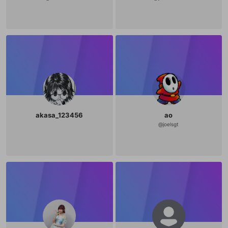
登録
外部サービスとのID連携に関する同意事項
サービスとのID連携に関する同意事項
サービスとのID連携に関する同意事項
に同意頂いた上
に同意頂いた上
閉じる
ねずみ講やマルチ商法
動画プレイリストを選択
アカウント作成
で、次にお進みください
で、次にお進みください
誤解を招く配信設定
あとで登録
Discordとは？
Discordに参加する
mellow-fanからのお得な情報をメールで受
ゲームの録画禁止区域の配信
け取る
改造版・海賊版ソフトの配信
政治的・宗教的・人種的な内容
その他の問題
akasa_123456
ao
@
joelsgt