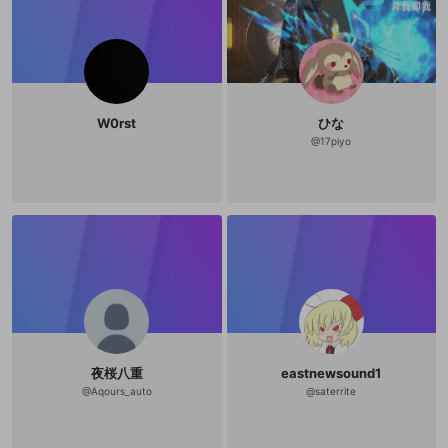
W0rst
ひな
@
17piyo
夜桜八重
eastnewsound1
@
Aqours_auto
@
saterrite
新規登録
OPENREC.tv アカウントは mellow-fan
OPENREC.tvアカウントはmellow-fanア
限定コミュニティ参加方法
パーソナルデータの登録
アカウントに移行しました。
カウントに統合しました。