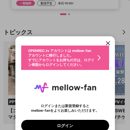
配信予定
本日 10:00-
新規登録
OPENREC.tv アカウントは mellow-fan
OPENREC.tvアカウントはmellow-fanア
限定コミュニティ参加方法
パーソナルデータの登録
アカウントに移行しました。
カウントに統合しました。
トピックス
すでにアカウントをお持ちの方は、ログイ
こちらからOPENREC.tvでログイン中のア
ン画面からログインしてください。
カウント情報を引き継ぐことができます。
生年月
不適切なユーザーとして報告しま
OPENREC.tv アカウントは mellow-fan
サブスクシェア
@
新規登録
ログイン
すか？
年
月
アカウントに移行しました。
認証コードの入力
すでにアカウントをお持ちの方は、ログイ
生年月は登録後に変更できません。
ン画面からログインしてください。
ご確認ください
ログイン
メールアドレスで新規登録
メールアドレスでログイン
問題を選択してください
この限定コミュニティは、Discordで提供されてい
性別
メールアドレスにメールを送信しました。30分以内
パスワード再設定
ます。
にメール記載の6桁の認証コードを入力してくださ
入力していただいたメールアドレ
男性
女性
その他
利用規約とプライバシーポリシーが更新されま
問題を選択してください
詳しくはこちら
い。
または
または
ポイントが不足しています
した。 サービスを利用するには変更後の内容を
Discordアカウントをお持ちでない方
スに、パスワード再設定用URLを
セッションの有効期限が切れたた
登録したメールアドレスを入力し、送信してくださ
わいせつな表現
お住まいの地域
ご確認いただき、同意していただく必要があり
認証コード
い。
記載されたメールを送信しました
め、ログアウトしました
Discordとは？からDiscordにアクセス
X
X
ます。
mellowポイントの購入に進みますか？
PPVイベント
PPVイベ
他者を誹謗中傷する表現
のでご確認ください
0
6
ログインまたは新規登録すると
Discordアカウントを作成
【コーポ安元】超豪華声優総勢7名による
【SWEE
mellow-fanをよりお楽しみいただけます。
0
500
著作権の侵害
Google
Google
利用規約
プレミアム会員に入会
を確認しました。
OK
マダミスイベント🔪PPVチケット販売中✨
PVチケ
いいえ
はい
mellow-fan のメールアドレス（mellow-fan.comド
この画面からDiscordに参加する
利用規約
および
プライバシーポリシー
に同意頂いた上で
ログイン
プライバシーポリシー
を確認しました。
メイン及びcs.openrec.co.jpドメイン）が受信拒否設
次にお進みください。
OK
プライバシーの侵害
ご登録いただいた情報はサービスの向上を目的
ログイン
再設定する
定に含まれていないかご確認ください。
Yahoo! JAPAN
Yahoo! JAPAN
Discordは第三者が提供するコミュニティーサービスで、
として使用いたします。