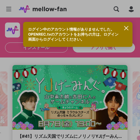
ログイン中のアカウント情報がありませんでした。
快適に視聴するなら、アプリをインストールしよう！
OPENREC.tvのアカウントをお持ちの方は、ログイン
画面からログインしてください。
インストール
アプリで開く
【#41】リズム天国でリズムにノリノリYJげーみんぐ。🎵
無料
配信予定
本