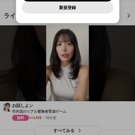
報告された問題については、利用規約に違反しているか
パスワードを忘れた方は
こちら
過激な暴力や自傷行為
mellow-fanとは関わりがありません。Discordに関してのお
一部サービスをご利用いただくには、生年月の
どうかをスタッフが確認します。
この機能をむやみに使
新規登録
確認しました
問い合わせにはお答えすることができません。Discordの仕
アカウントをお持ちですか？
アカウントを作成する
登録が必要です。
用することは、利用規約違反になります。
様変更により、限定コミュニティ特典の提供が終了する可能
入力
なりすまし行為
Appleでサインアップ
Appleでサインイン
ライブ配信中
ご登録いただいた情報は公開されません。
性がありますが、その際の補償は一切行いません。外部サー
ビスとのID連携に関する同意事項に同意の上、参加をお願い
閉じる
出会いを誘導する行為
します。
送信
mellow-fanの
mellow-fanの
利用規約
利用規約
・
・
プライバシーポリシー
プライバシーポリシー
・
・
外部
外部
登録
外部サービスとのID連携に関する同意事項
サービスとのID連携に関する同意事項
サービスとのID連携に関する同意事項
に同意頂いた上
に同意頂いた上
ねずみ講やマルチ商法
アカウント作成
で、次にお進みください
で、次にお進みください
誤解を招く配信設定
あとで登録
Discordとは？
Discordに参加する
mellow-fanからのお得な情報をメールで受
ゲームの録画禁止区域の配信
け取る
改造版・海賊版ソフトの配信
政治的・宗教的・人種的な内容
その他の問題
お話しよン
竹内花のリアル冒険者育成ゲーム
無料
LIVE
18分前
すべてみる