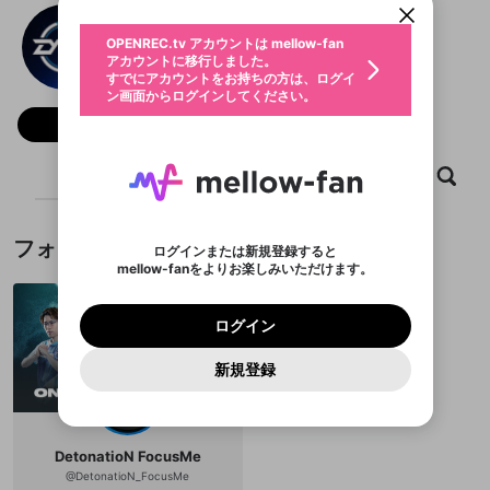
動画プレイリストを選択
生年月
DFM Steal
固定動画に設定
不適切なユーザーとして報告しま
ファンレター
OPENREC.tv アカウントは mellow-fan
サブスクシェア
@
stealDFM
@
新規登録
ログイン
すか？
年
月
アカウントに移行しました。
マイページに表示されている動画 (ライブ配信、配
認証コードの入力
すでにアカウントをお持ちの方は、ログイ
生年月は登録後に変更できません。
信予定、アーカイブ、アップロード動画) をページ
選択できるプレイリストがありません。
応援している配信者にファンレターを送ることがで
ン画面からログインしてください。
ご確認ください
のトップに1つ固定できます。動画タイトル横のメ
ログイン
プレイリストは動画の再生画面で作成で
きます。好きなデザインを選んでメッセージを書い
ニューより設定することができます。
メールアドレスで新規登録
メールアドレスでログイン
問題を選択してください
フォロー 767
この限定コミュニティは、Discordで提供されてい
性別
きます。
たり、エールアイテムでデコレーションして、配信
メールアドレスにメールを送信しました。30分以内
パスワード再設定
ます。
者に届けましょう！
にメール記載の6桁の認証コードを入力してくださ
入力していただいたメールアドレ
男性
女性
その他
利用規約とプライバシーポリシーが更新されま
問題を選択してください
詳しくはこちら
※ファンレター機能は有料サービスです。
い。
ホーム
動画
キャプチャ
プレイリスト
または
または
ポイントが不足しています
した。 サービスを利用するには変更後の内容を
Discordアカウントをお持ちでない方
スに、パスワード再設定用URLを
セッションの有効期限が切れたた
登録したメールアドレスを入力し、送信してくださ
わいせつな表現
ブロックリストに追加しますか？
この動画の公開は終了しました
お住まいの地域
ご確認いただき、同意していただく必要があり
認証コード
い。
記載されたメールを送信しました
め、ログアウトしました
Discordとは？からDiscordにアクセス
X
X
ます。
mellowポイントの購入に進みますか？
他者を誹謗中傷する表現
フォロー
のでご確認ください
0
6
ログインまたは新規登録すると
Discordアカウントを作成
mellow-fanをよりお楽しみいただけます。
キャンセル
OK
OK
0
500
著作権の侵害
Google
Google
利用規約
プレミアム会員に入会
を確認しました。
OK
いいえ
はい
mellow-fan のメールアドレス（mellow-fan.comド
この画面からDiscordに参加する
利用規約
および
プライバシーポリシー
に同意頂いた上で
ログイン
プライバシーポリシー
を確認しました。
メイン及びcs.openrec.co.jpドメイン）が受信拒否設
次にお進みください。
OK
プライバシーの侵害
ご登録いただいた情報はサービスの向上を目的
ログイン
再設定する
動画プレイリストがありません
定に含まれていないかご確認ください。
Yahoo! JAPAN
Yahoo! JAPAN
Discordは第三者が提供するコミュニティーサービスで、
として使用いたします。
報告された問題については、利用規約に違反しているか
動画プレイリストを選択
パスワードを忘れた方は
こちら
過激な暴力や自傷行為
mellow-fanとは関わりがありません。Discordに関してのお
一部サービスをご利用いただくには、生年月の
どうかをスタッフが確認します。
この機能をむやみに使
新規登録
確認しました
問い合わせにはお答えすることができません。Discordの仕
アカウントをお持ちですか？
アカウントを作成する
登録が必要です。
用することは、利用規約違反になります。
様変更により、限定コミュニティ特典の提供が終了する可能
入力
なりすまし行為
Appleでサインアップ
Appleでサインイン
動画のプレイリストを一つ選択すると、そのプレイ
ご登録いただいた情報は公開されません。
性がありますが、その際の補償は一切行いません。外部サー
リストの動画をマイページの上部にリストで表示す
ビスとのID連携に関する同意事項に同意の上、参加をお願い
閉じる
ることができます。
出会いを誘導する行為
ファンレターを作成
します。
送信
mellow-fanの
mellow-fanの
利用規約
利用規約
・
・
プライバシーポリシー
プライバシーポリシー
・
・
外部
外部
DetonatioN FocusMe
登録
外部サービスとのID連携に関する同意事項
サービスとのID連携に関する同意事項
サービスとのID連携に関する同意事項
に同意頂いた上
に同意頂いた上
閉じる
ねずみ講やマルチ商法
動画プレイリストを選択
アカウント作成
@
DetonatioN_FocusMe
で、次にお進みください
で、次にお進みください