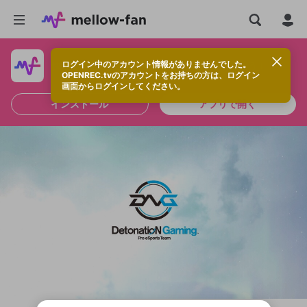
ログイン中のアカウント情報がありませんでした。
快適に視聴するなら、アプリをインストールしよう！
OPENREC.tvのアカウントをお持ちの方は、ログイン
画面からログインしてください。
インストール
アプリで開く
新規登録
OPENREC.tv アカウントは mellow-fan
OPENREC.tvアカウントはmellow-fanア
限定コミュニティ参加方法
パーソナルデータの登録
アカウントに移行しました。
カウントに統合しました。
すでにアカウントをお持ちの方は、ログイ
こちらからOPENREC.tvでログイン中のア
ン画面からログインしてください。
カウント情報を引き継ぐことができます。