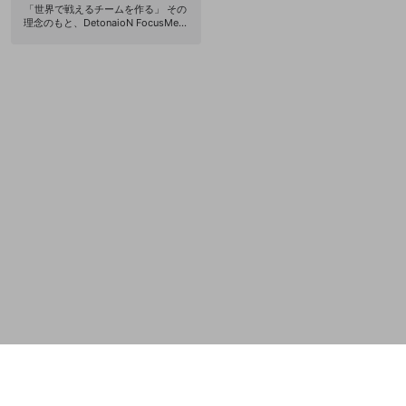
「世界で戦えるチームを作る」 その
誤解を招く配信設定
あとで登録
理念のもと、DetonaioN FocusMeは
Discordとは？
Discordに参加する
2013年に設立されました。 LJLに現
mellow-fanからのお得な情報をメールで受
存するチームとしては最古参。日本
ゲームの録画禁止区域の配信
け取る
一の座を幾度も獲得し、世界大会参
加経験も豊富な伝統あるチームで
改造版・海賊版ソフトの配信
す。 2021年ではMSIで前年世界王者
を相手に伯仲の戦いを繰り広げ、 W
政治的・宗教的・人種的な内容
CSでは日本勢初となるグループステ
ージ進出を遂げ、世界からも大きく
注目を集めました。 そして今年2022
その他の問題
年、ベテランのYutapon、Evi、Steal
に、韓国のLCKで活躍した若手、Yah
arongとHarpを加え、 新生DFMとし
て新シーズンを迎えます。 昨年の成
績を越えるという大きな期待もある
中、 まずはLJL 2022 Springシーズ
ン、優勝を狙います。 一緒にDFMを
応援しましょう！