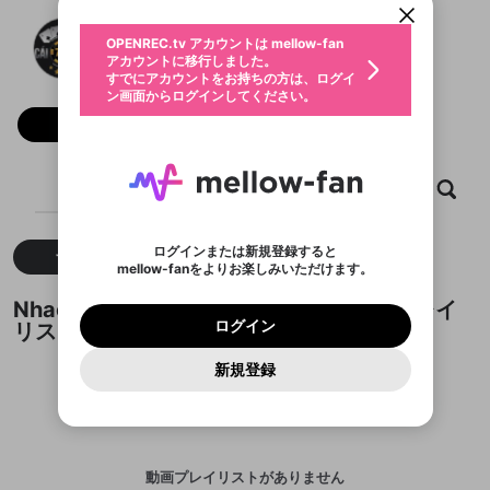
動画プレイリストを選択
生年月
Nhacaiuytin7777 Org
固定動画に設定
不適切なユーザーとして報告しま
ファンレター
OPENREC.tv アカウントは mellow-fan
サブスクシェア
@
新規登録
ログイン
すか？
年
月
アカウントに移行しました。
マイページに表示されている動画 (ライブ配信、配
認証コードの入力
すでにアカウントをお持ちの方は、ログイ
生年月は登録後に変更できません。
信予定、アーカイブ、アップロード動画) をページ
選択できるプレイリストがありません。
応援している配信者にファンレターを送ることがで
ン画面からログインしてください。
ご確認ください
のトップに1つ固定できます。動画タイトル横のメ
ログイン
プレイリストは動画の再生画面で作成で
きます。好きなデザインを選んでメッセージを書い
ニューより設定することができます。
メールアドレスで新規登録
メールアドレスでログイン
問題を選択してください
フォロー
この限定コミュニティは、Discordで提供されてい
性別
きます。
たり、エールアイテムでデコレーションして、配信
メールアドレスにメールを送信しました。30分以内
パスワード再設定
ます。
者に届けましょう！
にメール記載の6桁の認証コードを入力してくださ
入力していただいたメールアドレ
男性
女性
その他
利用規約とプライバシーポリシーが更新されま
問題を選択してください
詳しくはこちら
※ファンレター機能は有料サービスです。
い。
または
または
ポイントが不足しています
した。 サービスを利用するには変更後の内容を
Discordアカウントをお持ちでない方
スに、パスワード再設定用URLを
セッションの有効期限が切れたた
ホーム
動画
キャプチャ
プレイリスト
登録したメールアドレスを入力し、送信してくださ
わいせつな表現
ブロックリストに追加しますか？
この動画の公開は終了しました
お住まいの地域
ご確認いただき、同意していただく必要があり
認証コード
い。
記載されたメールを送信しました
め、ログアウトしました
Discordとは？からDiscordにアクセス
X
X
ます。
mellowポイントの購入に進みますか？
他者を誹謗中傷する表現
のでご確認ください
0
6
ログインまたは新規登録すると
すべて
動画
キャプチャ
Discordアカウントを作成
mellow-fanをよりお楽しみいただけます。
キャンセル
OK
OK
0
500
著作権の侵害
Google
Google
利用規約
プレミアム会員に入会
を確認しました。
OK
いいえ
はい
mellow-fan のメールアドレス（mellow-fan.comド
この画面からDiscordに参加する
利用規約
および
プライバシーポリシー
に同意頂いた上で
ログイン
Nhacaiuytin7777 Orgが作成した動画プレイ
プライバシーポリシー
を確認しました。
メイン及びcs.openrec.co.jpドメイン）が受信拒否設
次にお進みください。
OK
プライバシーの侵害
ご登録いただいた情報はサービスの向上を目的
ログイン
リスト
再設定する
動画プレイリストがありません
定に含まれていないかご確認ください。
Yahoo! JAPAN
Yahoo! JAPAN
Discordは第三者が提供するコミュニティーサービスで、
として使用いたします。
報告された問題については、利用規約に違反しているか
動画プレイリストを選択
パスワードを忘れた方は
こちら
過激な暴力や自傷行為
mellow-fanとは関わりがありません。Discordに関してのお
一部サービスをご利用いただくには、生年月の
どうかをスタッフが確認します。
この機能をむやみに使
新規登録
確認しました
問い合わせにはお答えすることができません。Discordの仕
アカウントをお持ちですか？
アカウントを作成する
登録が必要です。
用することは、利用規約違反になります。
様変更により、限定コミュニティ特典の提供が終了する可能
入力
なりすまし行為
Appleでサインアップ
Appleでサインイン
動画のプレイリストを一つ選択すると、そのプレイ
ご登録いただいた情報は公開されません。
性がありますが、その際の補償は一切行いません。外部サー
リストの動画をマイページの上部にリストで表示す
ビスとのID連携に関する同意事項に同意の上、参加をお願い
閉じる
ることができます。
出会いを誘導する行為
ファンレターを作成
します。
送信
mellow-fanの
mellow-fanの
利用規約
利用規約
・
・
プライバシーポリシー
プライバシーポリシー
・
・
外部
外部
登録
外部サービスとのID連携に関する同意事項
サービスとのID連携に関する同意事項
サービスとのID連携に関する同意事項
に同意頂いた上
に同意頂いた上
閉じる
ねずみ講やマルチ商法
動画プレイリストを選択
アカウント作成
動画プレイリストがありません
で、次にお進みください
で、次にお進みください