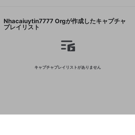
誤解を招く配信設定
あとで登録
Discordとは？
Discordに参加する
mellow-fanからのお得な情報をメールで受
ゲームの録画禁止区域の配信
Nhacaiuytin7777 Orgが作成したキャプチャ
け取る
プレイリスト
改造版・海賊版ソフトの配信
政治的・宗教的・人種的な内容
その他の問題
キャプチャプレイリストがありません