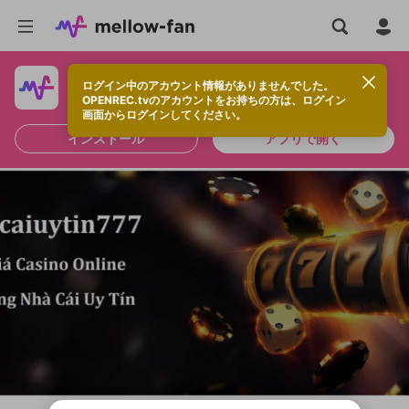
ログイン中のアカウント情報がありませんでした。
快適に視聴するなら、アプリをインストールしよう！
OPENREC.tvのアカウントをお持ちの方は、ログイン
画面からログインしてください。
インストール
アプリで開く
新規登録
OPENREC.tv アカウントは mellow-fan
OPENREC.tvアカウントはmellow-fanア
限定コミュニティ参加方法
パーソナルデータの登録
アカウントに移行しました。
カウントに統合しました。
すでにアカウントをお持ちの方は、ログイ
こちらからOPENREC.tvでログイン中のア
ン画面からログインしてください。
カウント情報を引き継ぐことができます。