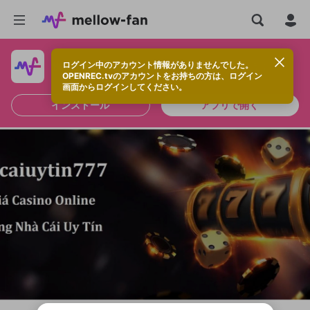
ログイン中のアカウント情報がありませんでした。
快適に視聴するなら、アプリをインストールしよう！
OPENREC.tvのアカウントをお持ちの方は、ログイン
画面からログインしてください。
インストール
アプリで開く
新規登録
OPENREC.tv アカウントは mellow-fan
OPENREC.tvアカウントはmellow-fanア
限定コミュニティ参加方法
パーソナルデータの登録
アカウントに移行しました。
カウントに統合しました。
すでにアカウントをお持ちの方は、ログイ
こちらからOPENREC.tvでログイン中のア
ン画面からログインしてください。
カウント情報を引き継ぐことができます。