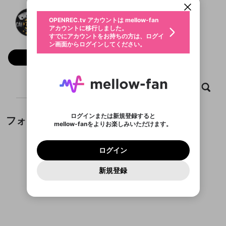
動画プレイリストを選択
生年月
Nhacaiuytin7777 Org
固定動画に設定
不適切なユーザーとして報告しま
ファンレター
OPENREC.tv アカウントは mellow-fan
サブスクシェア
@
新規登録
ログイン
すか？
年
月
アカウントに移行しました。
マイページに表示されている動画 (ライブ配信、配
認証コードの入力
すでにアカウントをお持ちの方は、ログイ
生年月は登録後に変更できません。
信予定、アーカイブ、アップロード動画) をページ
選択できるプレイリストがありません。
応援している配信者にファンレターを送ることがで
ン画面からログインしてください。
ご確認ください
のトップに1つ固定できます。動画タイトル横のメ
ログイン
プレイリストは動画の再生画面で作成で
きます。好きなデザインを選んでメッセージを書い
ニューより設定することができます。
メールアドレスで新規登録
メールアドレスでログイン
問題を選択してください
フォロー
この限定コミュニティは、Discordで提供されてい
性別
きます。
たり、エールアイテムでデコレーションして、配信
メールアドレスにメールを送信しました。30分以内
パスワード再設定
ます。
者に届けましょう！
にメール記載の6桁の認証コードを入力してくださ
入力していただいたメールアドレ
男性
女性
その他
利用規約とプライバシーポリシーが更新されま
問題を選択してください
詳しくはこちら
※ファンレター機能は有料サービスです。
い。
または
または
ポイントが不足しています
した。 サービスを利用するには変更後の内容を
Discordアカウントをお持ちでない方
スに、パスワード再設定用URLを
セッションの有効期限が切れたた
ホーム
動画
キャプチャ
プレイリスト
登録したメールアドレスを入力し、送信してくださ
わいせつな表現
ブロックリストに追加しますか？
この動画の公開は終了しました
お住まいの地域
ご確認いただき、同意していただく必要があり
認証コード
い。
記載されたメールを送信しました
め、ログアウトしました
Discordとは？からDiscordにアクセス
X
X
ます。
mellowポイントの購入に進みますか？
他者を誹謗中傷する表現
のでご確認ください
0
6
ログインまたは新規登録すると
フォロー
Discordアカウントを作成
mellow-fanをよりお楽しみいただけます。
キャンセル
OK
OK
0
500
著作権の侵害
Google
Google
利用規約
プレミアム会員に入会
を確認しました。
OK
いいえ
はい
mellow-fan のメールアドレス（mellow-fan.comド
この画面からDiscordに参加する
利用規約
および
プライバシーポリシー
に同意頂いた上で
ログイン
プライバシーポリシー
を確認しました。
メイン及びcs.openrec.co.jpドメイン）が受信拒否設
次にお進みください。
OK
プライバシーの侵害
ご登録いただいた情報はサービスの向上を目的
ログイン
再設定する
動画プレイリストがありません
定に含まれていないかご確認ください。
Yahoo! JAPAN
Yahoo! JAPAN
Discordは第三者が提供するコミュニティーサービスで、
として使用いたします。
報告された問題については、利用規約に違反しているか
動画プレイリストを選択
パスワードを忘れた方は
こちら
過激な暴力や自傷行為
mellow-fanとは関わりがありません。Discordに関してのお
一部サービスをご利用いただくには、生年月の
どうかをスタッフが確認します。
この機能をむやみに使
新規登録
確認しました
問い合わせにはお答えすることができません。Discordの仕
アカウントをお持ちですか？
アカウントを作成する
登録が必要です。
用することは、利用規約違反になります。
様変更により、限定コミュニティ特典の提供が終了する可能
入力
なりすまし行為
Appleでサインアップ
Appleでサインイン
動画のプレイリストを一つ選択すると、そのプレイ
ご登録いただいた情報は公開されません。
性がありますが、その際の補償は一切行いません。外部サー
フォローしているチャンネルがありません
リストの動画をマイページの上部にリストで表示す
ビスとのID連携に関する同意事項に同意の上、参加をお願い
閉じる
ることができます。
出会いを誘導する行為
ファンレターを作成
します。
送信
mellow-fanの
mellow-fanの
利用規約
利用規約
・
・
プライバシーポリシー
プライバシーポリシー
・
・
外部
外部
登録
外部サービスとのID連携に関する同意事項
サービスとのID連携に関する同意事項
サービスとのID連携に関する同意事項
に同意頂いた上
に同意頂いた上
閉じる
ねずみ講やマルチ商法
動画プレイリストを選択
アカウント作成
で、次にお進みください
で、次にお進みください