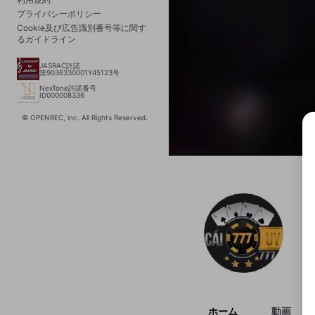
プライバシーポリシー
Cookie及び広告識別番号等に関す
るガイドライン
JASRAC許諾
第9036330001Y45123号
NexTone許諾番号
ID000008336
© OPENREC, inc. All Rights Reserved.
選択
きま
ホーム
動画