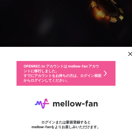
新規登録
OPENREC.tv アカウントは mellow-fan アカウ
OPENREC.tvアカウントはmellow-fanアカウン
パーソナルデータの登録
限定コミュニティ参加方法
ントに移行しました。
トに統合しました。
すでにアカウントをお持ちの方は、ログイン画面
こちらからOPENREC.tvでログイン中のアカウ
からログインしてください。
ント情報を引き継ぐことができます。
動画プレイリストを選択
生年月
固定動画に設定
不適切なユーザーとして報告します
ファンレター
サブスクシェア
OPENREC.tv アカウントは mellow-fan アカウ
@
新規登録
ログイン
か？
年
月
ントに移行しました。
マイページに表示されている動画 (ライブ配信、配信予定、ア
すでにアカウントをお持ちの方は、ログイン画面
ーカイブ、アップロード動画) をページのトップに1つ固定で
Nhacaiuytin7777 Org
応援している配信者にファンレターを送ることができま
生年月は登録後に変更できません。
認証コードの入力
できるプレイリストがありません。プレイリストは動画の再生画面で作
からログインしてください。
きます。動画タイトル横のメニューより設定することができま
す。好きなデザインを選んでメッセージを書いたり、エ
ログイン
す。
ご確認ください
す。
メールアドレスで新規登録
メールアドレスでログイン
問題を選択してください
ールアイテムでデコレーションして、配信者に届けまし
性別
ょう！
メールアドレスにメールを送信しました。30分以内にメ
パスワード再設定
詳しくはこちら
この限定コミュニティは、Discordで提供されています。
入力していただいたメールアドレス
男性
女性
その他
問題を選択してください
※ファンレター機能は有料サービスです。
ール記載の6桁の認証コードを入力してください。
フォロー
利用規約とプライバシーポリシーが更新されました。
または
または
ポイントが不足しています
に、パスワード再設定用URLを記載
セッションの有効期限が切れたた
Discordアカウントをお持ちでない方
サービスを利用するには変更後の内容をご確認いただ
わいせつな表現
認証コード
検索履歴をすべて削除しますか？
ブロックリストに追加しますか？
この動画の公開は終了しました
登録したメールアドレスを入力し、送信してください。
お住まいの地域
されたメールを送信しましたのでご
め、ログアウトしました
き、同意していただく必要があります。
X
X
Discordとは？からDiscordにアクセス
mellowポイントの購入に進みますか？
他者を誹謗中傷する表現
0
6
確認ください
ログインまたは新規登録すると
Discordアカウントを作成
キャンセル
mellow-fanをよりお楽しみいただけます。
いいえ
OK
はい
OK
利用規約
を確認しました。
0
500
著作権の侵害
Google
Google
キャプチャ
プレイリスト
フォロー
フォロワー
プレミアム会員に入会
mellow-fan のメールアドレス（mellow-fan.comドメイン
OK