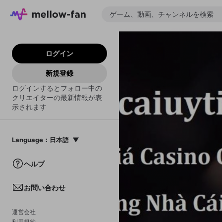
ログイン
新規登録
ログインするとフォロー中の
クリエイターの最新情報が表
示されます
Language
：
日本語
日本語
ヘルプ
English
お問い合わせ
中文(簡体)
한국어
運営会社
利用規約