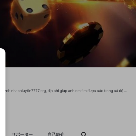
成で
Danh sách top 10 nhà cái uy tín nhất Việt Nam được sắp xếp chất lượng bởi trang web nhacaiuytin7777.org, địa chỉ giúp anh em tìm được các trang cá độ uy tín để tham gia cá cược trực tuyến Tên thương hiệu: nhacaiuytin Địa chỉ: Số 23, Phường Bến Nghé, Quận 1, TP. Hồ Chí Minh, Việt Nam Điện thoại: 0879321099 Email: nhacaiuytin7777org@gmail.com Trang web: http://nhacaiuytin7777.org/ Hashtags: #nhacaiuytin #nhacaiuytin7777 #nhacaiuytin7777org
サポーター
自己紹介