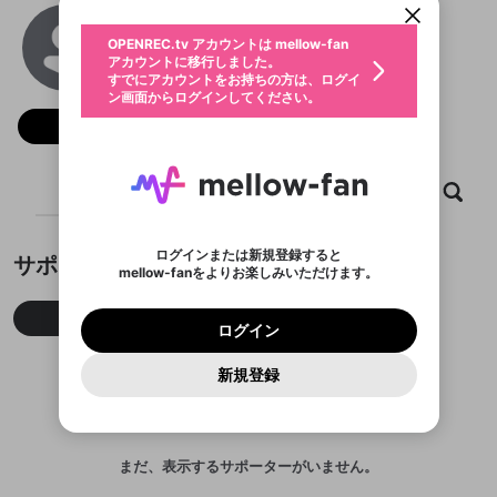
動画プレイリストを選択
生年月
hello88events
固定動画に設定
不適切なユーザーとして報告しま
ファンレター
OPENREC.tv アカウントは mellow-fan
サブスクシェア
@
hello88eventscom
@
新規登録
ログイン
すか？
年
月
アカウントに移行しました。
マイページに表示されている動画 (ライブ配信、配
認証コードの入力
すでにアカウントをお持ちの方は、ログイ
生年月は登録後に変更できません。
信予定、アーカイブ、アップロード動画) をページ
選択できるプレイリストがありません。
応援している配信者にファンレターを送ることがで
ン画面からログインしてください。
ご確認ください
のトップに1つ固定できます。動画タイトル横のメ
ログイン
プレイリストは動画の再生画面で作成で
きます。好きなデザインを選んでメッセージを書い
ニューより設定することができます。
メールアドレスで新規登録
メールアドレスでログイン
問題を選択してください
フォロー
この限定コミュニティは、Discordで提供されてい
性別
きます。
たり、エールアイテムでデコレーションして、配信
メールアドレスにメールを送信しました。30分以内
パスワード再設定
ます。
者に届けましょう！
にメール記載の6桁の認証コードを入力してくださ
入力していただいたメールアドレ
男性
女性
その他
利用規約とプライバシーポリシーが更新されま
問題を選択してください
詳しくはこちら
※ファンレター機能は有料サービスです。
い。
または
または
ポイントが不足しています
した。 サービスを利用するには変更後の内容を
Discordアカウントをお持ちでない方
スに、パスワード再設定用URLを
セッションの有効期限が切れたた
ホーム
動画
キャプチャ
プレイリスト
登録したメールアドレスを入力し、送信してくださ
わいせつな表現
ブロックリストに追加しますか？
この動画の公開は終了しました
お住まいの地域
ご確認いただき、同意していただく必要があり
認証コード
い。
記載されたメールを送信しました
め、ログアウトしました
Discordとは？からDiscordにアクセス
X
X
ます。
mellowポイントの購入に進みますか？
他者を誹謗中傷する表現
のでご確認ください
0
6
ログインまたは新規登録すると
サポーター
Discordアカウントを作成
mellow-fanをよりお楽しみいただけます。
キャンセル
OK
OK
0
500
著作権の侵害
Google
Google
利用規約
プレミアム会員に入会
を確認しました。
OK
いいえ
はい
mellow-fan のメールアドレス（mellow-fan.comド
この画面からDiscordに参加する
利用規約
および
プライバシーポリシー
に同意頂いた上で
ログイン
プライバシーポリシー
を確認しました。
今月
先月
累積
メイン及びcs.openrec.co.jpドメイン）が受信拒否設
次にお進みください。
OK
プライバシーの侵害
ご登録いただいた情報はサービスの向上を目的
ログイン
再設定する
動画プレイリストがありません
定に含まれていないかご確認ください。
Yahoo! JAPAN
Yahoo! JAPAN
Discordは第三者が提供するコミュニティーサービスで、
として使用いたします。
報告された問題については、利用規約に違反しているか
動画プレイリストを選択
パスワードを忘れた方は
こちら
過激な暴力や自傷行為
mellow-fanとは関わりがありません。Discordに関してのお
一部サービスをご利用いただくには、生年月の
どうかをスタッフが確認します。
この機能をむやみに使
新規登録
確認しました
問い合わせにはお答えすることができません。Discordの仕
アカウントをお持ちですか？
アカウントを作成する
登録が必要です。
用することは、利用規約違反になります。
様変更により、限定コミュニティ特典の提供が終了する可能
入力
なりすまし行為
Appleでサインアップ
Appleでサインイン
動画のプレイリストを一つ選択すると、そのプレイ
ご登録いただいた情報は公開されません。
性がありますが、その際の補償は一切行いません。外部サー
リストの動画をマイページの上部にリストで表示す
ビスとのID連携に関する同意事項に同意の上、参加をお願い
閉じる
ることができます。
出会いを誘導する行為
ファンレターを作成
します。
送信
mellow-fanの
mellow-fanの
利用規約
利用規約
・
・
プライバシーポリシー
プライバシーポリシー
・
・
外部
外部
まだ、表示するサポーターがいません。
登録
外部サービスとのID連携に関する同意事項
サービスとのID連携に関する同意事項
サービスとのID連携に関する同意事項
に同意頂いた上
に同意頂いた上
閉じる
ねずみ講やマルチ商法
動画プレイリストを選択
アカウント作成
で、次にお進みください
で、次にお進みください