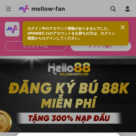
ログイン中のアカウント情報がありませんでした。
快適に視聴するなら、アプリをインストールしよう！
OPENREC.tvのアカウントをお持ちの方は、ログイン
画面からログインしてください。
インストール
アプリで開く
新規登録
OPENREC.tv アカウントは mellow-fan
OPENREC.tvアカウントはmellow-fanア
限定コミュニティ参加方法
パーソナルデータの登録
アカウントに移行しました。
カウントに統合しました。
すでにアカウントをお持ちの方は、ログイ
こちらからOPENREC.tvでログイン中のア
ン画面からログインしてください。
カウント情報を引き継ぐことができます。