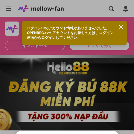
ログイン中のアカウント情報がありませんでした。
快適に視聴するなら、アプリをインストールしよう！
OPENREC.tvのアカウントをお持ちの方は、ログイン
画面からログインしてください。
インストール
アプリで開く
新規登録
OPENREC.tv アカウントは mellow-fan
OPENREC.tvアカウントはmellow-fanア
限定コミュニティ参加方法
パーソナルデータの登録
アカウントに移行しました。
カウントに統合しました。
すでにアカウントをお持ちの方は、ログイ
こちらからOPENREC.tvでログイン中のア
ン画面からログインしてください。
カウント情報を引き継ぐことができます。