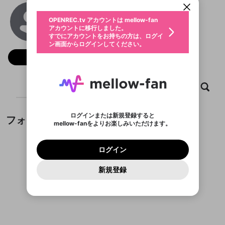
動画プレイリストを選択
生年月
hello88events
固定動画に設定
不適切なユーザーとして報告しま
ファンレター
OPENREC.tv アカウントは mellow-fan
サブスクシェア
@
hello88eventscom
@
新規登録
ログイン
すか？
年
月
アカウントに移行しました。
マイページに表示されている動画 (ライブ配信、配
認証コードの入力
すでにアカウントをお持ちの方は、ログイ
生年月は登録後に変更できません。
信予定、アーカイブ、アップロード動画) をページ
選択できるプレイリストがありません。
応援している配信者にファンレターを送ることがで
ン画面からログインしてください。
ご確認ください
のトップに1つ固定できます。動画タイトル横のメ
ログイン
プレイリストは動画の再生画面で作成で
きます。好きなデザインを選んでメッセージを書い
ニューより設定することができます。
メールアドレスで新規登録
メールアドレスでログイン
問題を選択してください
フォロー
この限定コミュニティは、Discordで提供されてい
性別
きます。
たり、エールアイテムでデコレーションして、配信
メールアドレスにメールを送信しました。30分以内
パスワード再設定
ます。
者に届けましょう！
にメール記載の6桁の認証コードを入力してくださ
入力していただいたメールアドレ
男性
女性
その他
利用規約とプライバシーポリシーが更新されま
問題を選択してください
詳しくはこちら
※ファンレター機能は有料サービスです。
い。
または
または
ポイントが不足しています
した。 サービスを利用するには変更後の内容を
Discordアカウントをお持ちでない方
スに、パスワード再設定用URLを
セッションの有効期限が切れたた
ホーム
動画
キャプチャ
プレイリスト
登録したメールアドレスを入力し、送信してくださ
わいせつな表現
ブロックリストに追加しますか？
この動画の公開は終了しました
お住まいの地域
ご確認いただき、同意していただく必要があり
認証コード
い。
記載されたメールを送信しました
め、ログアウトしました
Discordとは？からDiscordにアクセス
X
X
ます。
mellowポイントの購入に進みますか？
他者を誹謗中傷する表現
のでご確認ください
0
6
ログインまたは新規登録すると
フォロー
Discordアカウントを作成
mellow-fanをよりお楽しみいただけます。
キャンセル
OK
OK
0
500
著作権の侵害
Google
Google
利用規約
プレミアム会員に入会
を確認しました。
OK
いいえ
はい
mellow-fan のメールアドレス（mellow-fan.comド
この画面からDiscordに参加する
利用規約
および
プライバシーポリシー
に同意頂いた上で
ログイン
プライバシーポリシー
を確認しました。
メイン及びcs.openrec.co.jpドメイン）が受信拒否設
次にお進みください。
OK
プライバシーの侵害
ご登録いただいた情報はサービスの向上を目的
ログイン
再設定する
動画プレイリストがありません
定に含まれていないかご確認ください。
Yahoo! JAPAN
Yahoo! JAPAN
Discordは第三者が提供するコミュニティーサービスで、
として使用いたします。
報告された問題については、利用規約に違反しているか
動画プレイリストを選択
パスワードを忘れた方は
こちら
過激な暴力や自傷行為
mellow-fanとは関わりがありません。Discordに関してのお
一部サービスをご利用いただくには、生年月の
どうかをスタッフが確認します。
この機能をむやみに使
新規登録
確認しました
問い合わせにはお答えすることができません。Discordの仕
アカウントをお持ちですか？
アカウントを作成する
登録が必要です。
用することは、利用規約違反になります。
様変更により、限定コミュニティ特典の提供が終了する可能
入力
なりすまし行為
Appleでサインアップ
Appleでサインイン
動画のプレイリストを一つ選択すると、そのプレイ
ご登録いただいた情報は公開されません。
性がありますが、その際の補償は一切行いません。外部サー
フォローしているチャンネルがありません
リストの動画をマイページの上部にリストで表示す
ビスとのID連携に関する同意事項に同意の上、参加をお願い
閉じる
ることができます。
出会いを誘導する行為
ファンレターを作成
します。
送信
mellow-fanの
mellow-fanの
利用規約
利用規約
・
・
プライバシーポリシー
プライバシーポリシー
・
・
外部
外部
登録
外部サービスとのID連携に関する同意事項
サービスとのID連携に関する同意事項
サービスとのID連携に関する同意事項
に同意頂いた上
に同意頂いた上
閉じる
ねずみ講やマルチ商法
動画プレイリストを選択
アカウント作成
で、次にお進みください
で、次にお進みください