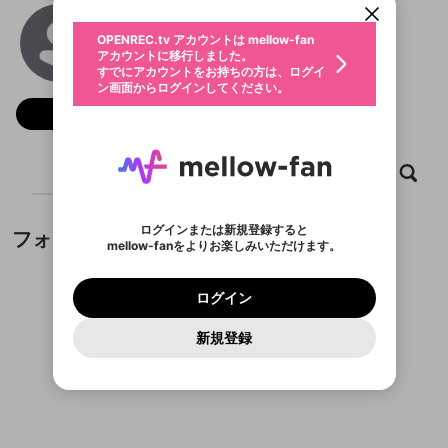
動画プレイリストを選択
生年月
67BET
固定動画に設定
不適切なユーザーとして報告しま
ファンレター
OPENREC.tv アカウントは mellow-fan
サブスクシェア
@
burrukcom
@
新規登録
ログイン
すか？
年
月
アカウントに移行しました。
マイページに表示されている動画 (ライブ配信、配
認証コードの入力
すでにアカウントをお持ちの方は、ログイ
生年月は登録後に変更できません。
信予定、アーカイブ、アップロード動画) をページ
選択できるプレイリストがありません。
応援している配信者にファンレターを送ることがで
ン画面からログインしてください。
ご確認ください
のトップに1つ固定できます。動画タイトル横のメ
ログイン
プレイリストは動画の再生画面で作成で
きます。好きなデザインを選んでメッセージを書い
ニューより設定することができます。
メールアドレスで新規登録
メールアドレスでログイン
問題を選択してください
フォロー
この限定コミュニティは、Discordで提供されてい
性別
きます。
たり、エールアイテムでデコレーションして、配信
メールアドレスにメールを送信しました。30分以内
パスワード再設定
ます。
者に届けましょう！
にメール記載の6桁の認証コードを入力してくださ
入力していただいたメールアドレ
男性
女性
その他
利用規約とプライバシーポリシーが更新されま
問題を選択してください
詳しくはこちら
※ファンレター機能は有料サービスです。
い。
または
または
ポイントが不足しています
した。 サービスを利用するには変更後の内容を
Discordアカウントをお持ちでない方
スに、パスワード再設定用URLを
セッションの有効期限が切れたた
ホーム
動画
キャプチャ
プレイリスト
登録したメールアドレスを入力し、送信してくださ
わいせつな表現
チームメンバーに追加しますか？
ブロックリストに追加しますか？
この動画の公開は終了しました
お住まいの地域
ご確認いただき、同意していただく必要があり
認証コード
い。
記載されたメールを送信しました
め、ログアウトしました
Discordとは？からDiscordにアクセス
X
X
ます。
mellowポイントの購入に進みますか？
他者を誹謗中傷する表現
のでご確認ください
0
6
ログインまたは新規登録すると
フォロワー
Discordアカウントを作成
mellow-fanをよりお楽しみいただけます。
キャンセル
キャンセル
OK
はい
OK
0
500
著作権の侵害
Google
Google
利用規約
プレミアム会員に入会
を確認しました。
OK
いいえ
はい
mellow-fan のメールアドレス（mellow-fan.comド
この画面からDiscordに参加する
利用規約
および
プライバシーポリシー
に同意頂いた上で
ログイン
プライバシーポリシー
を確認しました。
メイン及びcs.openrec.co.jpドメイン）が受信拒否設
次にお進みください。
OK
プライバシーの侵害
ご登録いただいた情報はサービスの向上を目的
ログイン
再設定する
動画プレイリストがありません
定に含まれていないかご確認ください。
Yahoo! JAPAN
Yahoo! JAPAN
Discordは第三者が提供するコミュニティーサービスで、
として使用いたします。
報告された問題については、利用規約に違反しているか
動画プレイリストを選択
パスワードを忘れた方は
こちら
過激な暴力や自傷行為
mellow-fanとは関わりがありません。Discordに関してのお
一部サービスをご利用いただくには、生年月の
どうかをスタッフが確認します。
この機能をむやみに使
新規登録
確認しました
問い合わせにはお答えすることができません。Discordの仕
アカウントをお持ちですか？
アカウントを作成する
登録が必要です。
用することは、利用規約違反になります。
様変更により、限定コミュニティ特典の提供が終了する可能
入力
なりすまし行為
Appleでサインアップ
Appleでサインイン
動画のプレイリストを一つ選択すると、そのプレイ
ご登録いただいた情報は公開されません。
性がありますが、その際の補償は一切行いません。外部サー
フォロワーがまだいません
リストの動画をマイページの上部にリストで表示す
ビスとのID連携に関する同意事項に同意の上、参加をお願い
閉じる
ることができます。
出会いを誘導する行為
ファンレターを作成
します。
送信
mellow-fanの
mellow-fanの
利用規約
利用規約
・
・
プライバシーポリシー
プライバシーポリシー
・
・
外部
外部
登録
外部サービスとのID連携に関する同意事項
サービスとのID連携に関する同意事項
サービスとのID連携に関する同意事項
に同意頂いた上
に同意頂いた上
閉じる
ねずみ講やマルチ商法
動画プレイリストを選択
アカウント作成
で、次にお進みください
で、次にお進みください