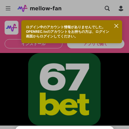
ログイン中のアカウント情報がありませんでした。
快適に視聴するなら、アプリをインストールしよう！
OPENREC.tvのアカウントをお持ちの方は、ログイン
画面からログインしてください。
インストール
アプリで開く
新規登録
OPENREC.tv アカウントは mellow-fan
OPENREC.tvアカウントはmellow-fanア
限定コミュニティ参加方法
パーソナルデータの登録
アカウントに移行しました。
カウントに統合しました。
すでにアカウントをお持ちの方は、ログイ
こちらからOPENREC.tvでログイン中のア
ン画面からログインしてください。
カウント情報を引き継ぐことができます。