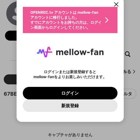
動画プレイリストを選択
生年月
67BET
固定動画に設定
不適切なユーザーとして報告しま
ファンレター
OPENREC.tv アカウントは mellow-fan
サブスクシェア
@
burrukcom
@
新規登録
ログイン
すか？
年
月
アカウントに移行しました。
マイページに表示されている動画 (ライブ配信、配
認証コードの入力
すでにアカウントをお持ちの方は、ログイ
生年月は登録後に変更できません。
信予定、アーカイブ、アップロード動画) をページ
選択できるプレイリストがありません。
応援している配信者にファンレターを送ることがで
ン画面からログインしてください。
ご確認ください
のトップに1つ固定できます。動画タイトル横のメ
ログイン
プレイリストは動画の再生画面で作成で
きます。好きなデザインを選んでメッセージを書い
ニューより設定することができます。
メールアドレスで新規登録
メールアドレスでログイン
問題を選択してください
フォロー
この限定コミュニティは、Discordで提供されてい
性別
きます。
たり、エールアイテムでデコレーションして、配信
メールアドレスにメールを送信しました。30分以内
パスワード再設定
ます。
者に届けましょう！
にメール記載の6桁の認証コードを入力してくださ
入力していただいたメールアドレ
男性
女性
その他
利用規約とプライバシーポリシーが更新されま
問題を選択してください
詳しくはこちら
※ファンレター機能は有料サービスです。
い。
または
または
ポイントが不足しています
した。 サービスを利用するには変更後の内容を
Discordアカウントをお持ちでない方
スに、パスワード再設定用URLを
セッションの有効期限が切れたた
ホーム
動画
キャプチャ
プレイリスト
登録したメールアドレスを入力し、送信してくださ
わいせつな表現
ブロックリストに追加しますか？
この動画の公開は終了しました
お住まいの地域
ご確認いただき、同意していただく必要があり
認証コード
い。
記載されたメールを送信しました
め、ログアウトしました
Discordとは？からDiscordにアクセス
X
X
ます。
mellowポイントの購入に進みますか？
他者を誹謗中傷する表現
のでご確認ください
0
6
67BETが作成したキャプチャをみる
ログインまたは新規登録すると
Discordアカウントを作成
mellow-fanをよりお楽しみいただけます。
キャンセル
OK
OK
0
500
著作権の侵害
新着
人気
Google
Google
利用規約
プレミアム会員に入会
を確認しました。
OK
いいえ
はい
mellow-fan のメールアドレス（mellow-fan.comド
この画面からDiscordに参加する
利用規約
および
プライバシーポリシー
に同意頂いた上で
ログイン
プライバシーポリシー
を確認しました。
メイン及びcs.openrec.co.jpドメイン）が受信拒否設
次にお進みください。
OK
プライバシーの侵害
ご登録いただいた情報はサービスの向上を目的
67BETのキャプチャ
ログイン
フィルタ
再設定する
動画プレイリストがありません
定に含まれていないかご確認ください。
Yahoo! JAPAN
Yahoo! JAPAN
Discordは第三者が提供するコミュニティーサービスで、
として使用いたします。
報告された問題については、利用規約に違反しているか
動画プレイリストを選択
パスワードを忘れた方は
こちら
過激な暴力や自傷行為
mellow-fanとは関わりがありません。Discordに関してのお
一部サービスをご利用いただくには、生年月の
どうかをスタッフが確認します。
この機能をむやみに使
新規登録
確認しました
問い合わせにはお答えすることができません。Discordの仕
アカウントをお持ちですか？
アカウントを作成する
登録が必要です。
用することは、利用規約違反になります。
様変更により、限定コミュニティ特典の提供が終了する可能
入力
なりすまし行為
Appleでサインアップ
Appleでサインイン
動画のプレイリストを一つ選択すると、そのプレイ
ご登録いただいた情報は公開されません。
性がありますが、その際の補償は一切行いません。外部サー
リストの動画をマイページの上部にリストで表示す
ビスとのID連携に関する同意事項に同意の上、参加をお願い
閉じる
ることができます。
出会いを誘導する行為
ファンレターを作成
します。
送信
mellow-fanの
mellow-fanの
利用規約
利用規約
・
・
プライバシーポリシー
プライバシーポリシー
・
・
外部
外部
登録
外部サービスとのID連携に関する同意事項
サービスとのID連携に関する同意事項
サービスとのID連携に関する同意事項
に同意頂いた上
に同意頂いた上
キャプチャがありません
閉じる
ねずみ講やマルチ商法
動画プレイリストを選択
アカウント作成
で、次にお進みください
で、次にお進みください