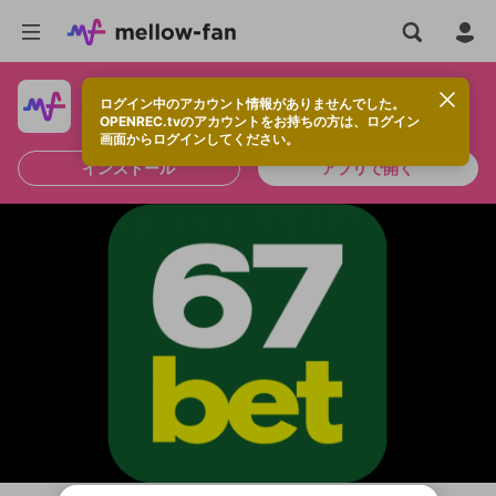
ログイン中のアカウント情報がありませんでした。
快適に視聴するなら、アプリをインストールしよう！
OPENREC.tvのアカウントをお持ちの方は、ログイン
画面からログインしてください。
インストール
アプリで開く
新規登録
OPENREC.tv アカウントは mellow-fan
OPENREC.tvアカウントはmellow-fanア
限定コミュニティ参加方法
パーソナルデータの登録
アカウントに移行しました。
カウントに統合しました。
すでにアカウントをお持ちの方は、ログイ
こちらからOPENREC.tvでログイン中のア
ン画面からログインしてください。
カウント情報を引き継ぐことができます。