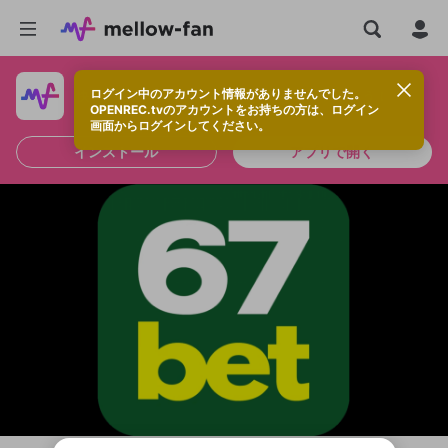
ログイン中のアカウント情報がありませんでした。
快適に視聴するなら、アプリをインストールしよう！
OPENREC.tvのアカウントをお持ちの方は、ログイン
画面からログインしてください。
インストール
アプリで開く
新規登録
OPENREC.tv アカウントは mellow-fan
OPENREC.tvアカウントはmellow-fanア
限定コミュニティ参加方法
パーソナルデータの登録
アカウントに移行しました。
カウントに統合しました。
すでにアカウントをお持ちの方は、ログイ
こちらからOPENREC.tvでログイン中のア
ン画面からログインしてください。
カウント情報を引き継ぐことができます。