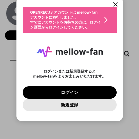
動画プレイリストを選択
生年月
67BET
固定動画に設定
不適切なユーザーとして報告しま
ファンレター
OPENREC.tv アカウントは mellow-fan
サブスクシェア
@
burrukcom
@
新規登録
ログイン
すか？
年
月
アカウントに移行しました。
マイページに表示されている動画 (ライブ配信、配
認証コードの入力
すでにアカウントをお持ちの方は、ログイ
生年月は登録後に変更できません。
信予定、アーカイブ、アップロード動画) をページ
選択できるプレイリストがありません。
応援している配信者にファンレターを送ることがで
ン画面からログインしてください。
ご確認ください
のトップに1つ固定できます。動画タイトル横のメ
ログイン
プレイリストは動画の再生画面で作成で
きます。好きなデザインを選んでメッセージを書い
ニューより設定することができます。
メールアドレスで新規登録
メールアドレスでログイン
問題を選択してください
フォロー
この限定コミュニティは、Discordで提供されてい
性別
きます。
たり、エールアイテムでデコレーションして、配信
メールアドレスにメールを送信しました。30分以内
パスワード再設定
ます。
者に届けましょう！
にメール記載の6桁の認証コードを入力してくださ
入力していただいたメールアドレ
男性
女性
その他
利用規約とプライバシーポリシーが更新されま
問題を選択してください
詳しくはこちら
※ファンレター機能は有料サービスです。
い。
または
または
ポイントが不足しています
した。 サービスを利用するには変更後の内容を
Discordアカウントをお持ちでない方
スに、パスワード再設定用URLを
セッションの有効期限が切れたた
ホーム
動画
キャプチャ
プレイリスト
登録したメールアドレスを入力し、送信してくださ
わいせつな表現
ブロックリストに追加しますか？
この動画の公開は終了しました
お住まいの地域
ご確認いただき、同意していただく必要があり
認証コード
い。
記載されたメールを送信しました
め、ログアウトしました
Discordとは？からDiscordにアクセス
X
X
ます。
mellowポイントの購入に進みますか？
他者を誹謗中傷する表現
のでご確認ください
0
6
ログインまたは新規登録すると
Discordアカウントを作成
mellow-fanをよりお楽しみいただけます。
キャンセル
OK
OK
0
500
著作権の侵害
表示するコンテンツがありません
Google
Google
利用規約
プレミアム会員に入会
を確認しました。
OK
いいえ
はい
mellow-fan のメールアドレス（mellow-fan.comド
この画面からDiscordに参加する
利用規約
および
プライバシーポリシー
に同意頂いた上で
ログイン
プライバシーポリシー
を確認しました。
メイン及びcs.openrec.co.jpドメイン）が受信拒否設
次にお進みください。
OK
プライバシーの侵害
ご登録いただいた情報はサービスの向上を目的
ログイン
再設定する
動画プレイリストがありません
定に含まれていないかご確認ください。
Yahoo! JAPAN
Yahoo! JAPAN
Discordは第三者が提供するコミュニティーサービスで、
として使用いたします。
報告された問題については、利用規約に違反しているか
動画プレイリストを選択
パスワードを忘れた方は
こちら
過激な暴力や自傷行為
mellow-fanとは関わりがありません。Discordに関してのお
一部サービスをご利用いただくには、生年月の
どうかをスタッフが確認します。
この機能をむやみに使
新規登録
確認しました
問い合わせにはお答えすることができません。Discordの仕
アカウントをお持ちですか？
アカウントを作成する
登録が必要です。
用することは、利用規約違反になります。
様変更により、限定コミュニティ特典の提供が終了する可能
入力
なりすまし行為
Appleでサインアップ
Appleでサインイン
動画のプレイリストを一つ選択すると、そのプレイ
ご登録いただいた情報は公開されません。
性がありますが、その際の補償は一切行いません。外部サー
リストの動画をマイページの上部にリストで表示す
ビスとのID連携に関する同意事項に同意の上、参加をお願い
閉じる
ることができます。
出会いを誘導する行為
ファンレターを作成
します。
送信
mellow-fanの
mellow-fanの
利用規約
利用規約
・
・
プライバシーポリシー
プライバシーポリシー
・
・
外部
外部
登録
外部サービスとのID連携に関する同意事項
サービスとのID連携に関する同意事項
サービスとのID連携に関する同意事項
に同意頂いた上
に同意頂いた上
閉じる
ねずみ講やマルチ商法
動画プレイリストを選択
アカウント作成
で、次にお進みください
で、次にお進みください