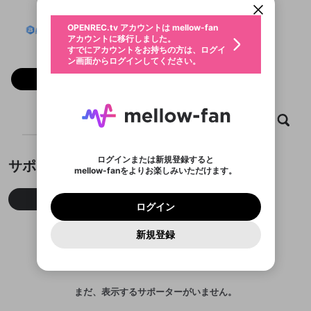
動画プレイリストを選択
生年月
Nhà cái Bet88
固定動画に設定
不適切なユーザーとして報告しま
ファンレター
OPENREC.tv アカウントは mellow-fan
サブスクシェア
@
bet88t6dev
@
新規登録
ログイン
すか？
年
月
アカウントに移行しました。
マイページに表示されている動画 (ライブ配信、配
認証コードの入力
すでにアカウントをお持ちの方は、ログイ
生年月は登録後に変更できません。
信予定、アーカイブ、アップロード動画) をページ
選択できるプレイリストがありません。
応援している配信者にファンレターを送ることがで
ン画面からログインしてください。
ご確認ください
のトップに1つ固定できます。動画タイトル横のメ
ログイン
プレイリストは動画の再生画面で作成で
きます。好きなデザインを選んでメッセージを書い
ニューより設定することができます。
メールアドレスで新規登録
メールアドレスでログイン
問題を選択してください
フォロー
この限定コミュニティは、Discordで提供されてい
性別
きます。
たり、エールアイテムでデコレーションして、配信
メールアドレスにメールを送信しました。30分以内
パスワード再設定
ます。
者に届けましょう！
にメール記載の6桁の認証コードを入力してくださ
入力していただいたメールアドレ
男性
女性
その他
利用規約とプライバシーポリシーが更新されま
問題を選択してください
詳しくはこちら
※ファンレター機能は有料サービスです。
い。
または
または
ポイントが不足しています
した。 サービスを利用するには変更後の内容を
Discordアカウントをお持ちでない方
スに、パスワード再設定用URLを
セッションの有効期限が切れたた
ホーム
動画
キャプチャ
プレイリスト
登録したメールアドレスを入力し、送信してくださ
わいせつな表現
ブロックリストに追加しますか？
この動画の公開は終了しました
お住まいの地域
ご確認いただき、同意していただく必要があり
認証コード
い。
記載されたメールを送信しました
め、ログアウトしました
Discordとは？からDiscordにアクセス
X
X
ます。
mellowポイントの購入に進みますか？
他者を誹謗中傷する表現
のでご確認ください
0
6
ログインまたは新規登録すると
サポーター
Discordアカウントを作成
mellow-fanをよりお楽しみいただけます。
キャンセル
OK
OK
0
500
著作権の侵害
Google
Google
利用規約
プレミアム会員に入会
を確認しました。
OK
いいえ
はい
mellow-fan のメールアドレス（mellow-fan.comド
この画面からDiscordに参加する
利用規約
および
プライバシーポリシー
に同意頂いた上で
ログイン
プライバシーポリシー
を確認しました。
今月
先月
累積
メイン及びcs.openrec.co.jpドメイン）が受信拒否設
次にお進みください。
OK
プライバシーの侵害
ご登録いただいた情報はサービスの向上を目的
ログイン
再設定する
動画プレイリストがありません
定に含まれていないかご確認ください。
Yahoo! JAPAN
Yahoo! JAPAN
Discordは第三者が提供するコミュニティーサービスで、
として使用いたします。
報告された問題については、利用規約に違反しているか
動画プレイリストを選択
パスワードを忘れた方は
こちら
過激な暴力や自傷行為
mellow-fanとは関わりがありません。Discordに関してのお
一部サービスをご利用いただくには、生年月の
どうかをスタッフが確認します。
この機能をむやみに使
新規登録
確認しました
問い合わせにはお答えすることができません。Discordの仕
アカウントをお持ちですか？
アカウントを作成する
登録が必要です。
用することは、利用規約違反になります。
様変更により、限定コミュニティ特典の提供が終了する可能
入力
なりすまし行為
Appleでサインアップ
Appleでサインイン
動画のプレイリストを一つ選択すると、そのプレイ
ご登録いただいた情報は公開されません。
性がありますが、その際の補償は一切行いません。外部サー
リストの動画をマイページの上部にリストで表示す
ビスとのID連携に関する同意事項に同意の上、参加をお願い
閉じる
ることができます。
出会いを誘導する行為
ファンレターを作成
します。
送信
mellow-fanの
mellow-fanの
利用規約
利用規約
・
・
プライバシーポリシー
プライバシーポリシー
・
・
外部
外部
まだ、表示するサポーターがいません。
登録
外部サービスとのID連携に関する同意事項
サービスとのID連携に関する同意事項
サービスとのID連携に関する同意事項
に同意頂いた上
に同意頂いた上
閉じる
ねずみ講やマルチ商法
動画プレイリストを選択
アカウント作成
で、次にお進みください
で、次にお進みください