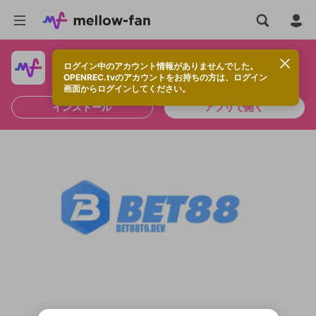
ログイン中のアカウント情報がありませんでした。
快適に視聴するなら、アプリをインストールしよう！
OPENREC.tvのアカウントをお持ちの方は、ログイン
画面からログインしてください。
インストール
アプリで開く
新規登録
OPENREC.tv アカウントは mellow-fan
OPENREC.tvアカウントはmellow-fanア
限定コミュニティ参加方法
パーソナルデータの登録
アカウントに移行しました。
カウントに統合しました。
すでにアカウントをお持ちの方は、ログイ
こちらからOPENREC.tvでログイン中のア
ン画面からログインしてください。
カウント情報を引き継ぐことができます。