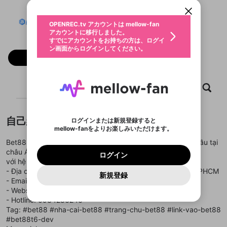
動画プレイリストを選択
ン画面からログインしてください。
カウント情報を引き継ぐことができます。
Nhà cái Bet88
生年月
固定動画に設定
不適切なユーザーとして報告しま
ファンレター
@
bet88t6dev
OPENREC.tv アカウントは mellow-fan
サブスクシェア
@
新規登録
ログイン
すか？
年
月
アカウントに移行しました。
マイページに表示されている動画 (ライブ配信、配
認証コードの入力
すでにアカウントをお持ちの方は、ログイ
生年月は登録後に変更できません。
信予定、アーカイブ、アップロード動画) をページ
選択できるプレイリストがありません。
応援している配信者にファンレターを送ることがで
ン画面からログインしてください。
ご確認ください
のトップに1つ固定できます。動画タイトル横のメ
ログイン
プレイリストは動画の再生画面で作成で
きます。好きなデザインを選んでメッセージを書い
フォロー
ニューより設定することができます。
メールアドレスで新規登録
メールアドレスでログイン
問題を選択してください
この限定コミュニティは、Discordで提供されてい
性別
きます。
たり、エールアイテムでデコレーションして、配信
メールアドレスにメールを送信しました。30分以内
パスワード再設定
ます。
者に届けましょう！
にメール記載の6桁の認証コードを入力してくださ
入力していただいたメールアドレ
男性
女性
その他
利用規約とプライバシーポリシーが更新されま
問題を選択してください
詳しくはこちら
※ファンレター機能は有料サービスです。
い。
または
または
ホーム
ポイントが不足しています
動画
キャプチャ
プレイリスト
した。 サービスを利用するには変更後の内容を
Discordアカウントをお持ちでない方
スに、パスワード再設定用URLを
セッションの有効期限が切れたた
登録したメールアドレスを入力し、送信してくださ
わいせつな表現
ブロックリストに追加しますか？
この動画の公開は終了しました
お住まいの地域
ご確認いただき、同意していただく必要があり
認証コード
い。
記載されたメールを送信しました
め、ログアウトしました
Discordとは？からDiscordにアクセス
X
X
ます。
mellowポイントの購入に進みますか？
他者を誹謗中傷する表現
のでご確認ください
0
6
自己紹介
ログインまたは新規登録すると
Discordアカウントを作成
mellow-fanをよりお楽しみいただけます。
キャンセル
OK
OK
0
500
著作権の侵害
Google
Google
利用規約
プレミアム会員に入会
を確認しました。
OK
いいえ
はい
mellow-fan のメールアドレス（mellow-fan.comド
この画面からDiscordに参加する
Bet88 là một trong những nhà cái trực tuyến uy tín hàng đầu tại
利用規約
および
プライバシーポリシー
に同意頂いた上で
ログイン
プライバシーポリシー
を確認しました。
メイン及びcs.openrec.co.jpドメイン）が受信拒否設
次にお進みください。
OK
プライバシーの侵害
châu Á, gây ấn tượng mạnh
ご登録いただいた情報はサービスの向上を目的
ログイン
再設定する
動画プレイリストがありません
定に含まれていないかご確認ください。
Yahoo! JAPAN
Yahoo! JAPAN
với hệ thống giải trí đa dạng và dịch vụ chất lượng cao.
Discordは第三者が提供するコミュニティーサービスで、
として使用いたします。
報告された問題については、利用規約に違反しているか
動画プレイリストを選択
パスワードを忘れた方は
こちら
過激な暴力や自傷行為
mellow-fanとは関わりがありません。Discordに関してのお
- Địa chỉ: 12 Đoàn Thị Điểm, phường 1, quận Phú Nhuận, TPHCM
一部サービスをご利用いただくには、生年月の
どうかをスタッフが確認します。
この機能をむやみに使
新規登録
確認しました
問い合わせにはお答えすることができません。Discordの仕
アカウントをお持ちですか？
アカウントを作成する
- Email: bet88t6dev@gmail.com
登録が必要です。
用することは、利用規約違反になります。
様変更により、限定コミュニティ特典の提供が終了する可能
入力
なりすまし行為
Appleでサインアップ
Appleでサインイン
動画のプレイリストを一つ選択すると、そのプレイ
- Website:
https://bet88t6.dev/
ご登録いただいた情報は公開されません。
性がありますが、その際の補償は一切行いません。外部サー
リストの動画をマイページの上部にリストで表示す
- Hotline: 0934286246
ビスとのID連携に関する同意事項に同意の上、参加をお願い
閉じる
ることができます。
出会いを誘導する行為
ファンレターを作成
します。
Tag: #bet88 #nha-cai-bet88 #trang-chu-bet88 #link-vao-bet88
送信
mellow-fanの
mellow-fanの
利用規約
利用規約
・
・
プライバシーポリシー
プライバシーポリシー
・
・
外部
外部
登録
#bet88t6-dev
外部サービスとのID連携に関する同意事項
サービスとのID連携に関する同意事項
サービスとのID連携に関する同意事項
に同意頂いた上
に同意頂いた上
閉じる
ねずみ講やマルチ商法
動画プレイリストを選択
アカウント作成