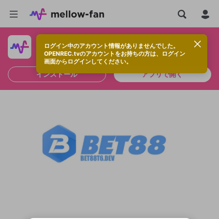
ログイン中のアカウント情報がありませんでした。
快適に視聴するなら、アプリをインストールしよう！
OPENREC.tvのアカウントをお持ちの方は、ログイン
画面からログインしてください。
インストール
アプリで開く
新規登録
OPENREC.tv アカウントは mellow-fan
OPENREC.tvアカウントはmellow-fanア
限定コミュニティ参加方法
パーソナルデータの登録
アカウントに移行しました。
カウントに統合しました。
すでにアカウントをお持ちの方は、ログイ
こちらからOPENREC.tvでログイン中のア