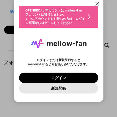
動画プレイリストを選択
生年月
Nhà cái Bet88
固定動画に設定
不適切なユーザーとして報告しま
ファンレター
OPENREC.tv アカウントは mellow-fan
サブスクシェア
@
bet88t6dev
@
新規登録
ログイン
すか？
年
月
アカウントに移行しました。
マイページに表示されている動画 (ライブ配信、配
認証コードの入力
すでにアカウントをお持ちの方は、ログイ
生年月は登録後に変更できません。
信予定、アーカイブ、アップロード動画) をページ
選択できるプレイリストがありません。
応援している配信者にファンレターを送ることがで
ン画面からログインしてください。
ご確認ください
のトップに1つ固定できます。動画タイトル横のメ
ログイン
プレイリストは動画の再生画面で作成で
きます。好きなデザインを選んでメッセージを書い
ニューより設定することができます。
メールアドレスで新規登録
メールアドレスでログイン
問題を選択してください
フォロー
この限定コミュニティは、Discordで提供されてい
性別
きます。
たり、エールアイテムでデコレーションして、配信
メールアドレスにメールを送信しました。30分以内
パスワード再設定
ます。
者に届けましょう！
にメール記載の6桁の認証コードを入力してくださ
入力していただいたメールアドレ
男性
女性
その他
利用規約とプライバシーポリシーが更新されま
問題を選択してください
詳しくはこちら
※ファンレター機能は有料サービスです。
い。
または
または
ポイントが不足しています
した。 サービスを利用するには変更後の内容を
Discordアカウントをお持ちでない方
スに、パスワード再設定用URLを
セッションの有効期限が切れたた
ホーム
動画
キャプチャ
プレイリスト
登録したメールアドレスを入力し、送信してくださ
わいせつな表現
ブロックリストに追加しますか？
この動画の公開は終了しました
お住まいの地域
ご確認いただき、同意していただく必要があり
認証コード
い。
記載されたメールを送信しました
め、ログアウトしました
Discordとは？からDiscordにアクセス
X
X
ます。
mellowポイントの購入に進みますか？
他者を誹謗中傷する表現
のでご確認ください
0
6
ログインまたは新規登録すると
フォロー
Discordアカウントを作成
mellow-fanをよりお楽しみいただけます。
キャンセル
OK
OK
0
500
著作権の侵害
Google
Google
利用規約
プレミアム会員に入会
を確認しました。
OK
いいえ
はい
mellow-fan のメールアドレス（mellow-fan.comド
この画面からDiscordに参加する
利用規約
および
プライバシーポリシー
に同意頂いた上で
ログイン
プライバシーポリシー
を確認しました。
メイン及びcs.openrec.co.jpドメイン）が受信拒否設
次にお進みください。
OK
プライバシーの侵害
ご登録いただいた情報はサービスの向上を目的
ログイン
再設定する
動画プレイリストがありません
定に含まれていないかご確認ください。
Yahoo! JAPAN
Yahoo! JAPAN
Discordは第三者が提供するコミュニティーサービスで、
として使用いたします。
報告された問題については、利用規約に違反しているか
動画プレイリストを選択
パスワードを忘れた方は
こちら
過激な暴力や自傷行為
mellow-fanとは関わりがありません。Discordに関してのお
一部サービスをご利用いただくには、生年月の
どうかをスタッフが確認します。
この機能をむやみに使
新規登録
確認しました
問い合わせにはお答えすることができません。Discordの仕
アカウントをお持ちですか？
アカウントを作成する
登録が必要です。
用することは、利用規約違反になります。
様変更により、限定コミュニティ特典の提供が終了する可能
入力
なりすまし行為
Appleでサインアップ
Appleでサインイン
動画のプレイリストを一つ選択すると、そのプレイ
ご登録いただいた情報は公開されません。
性がありますが、その際の補償は一切行いません。外部サー
フォローしているチャンネルがありません
リストの動画をマイページの上部にリストで表示す
ビスとのID連携に関する同意事項に同意の上、参加をお願い
閉じる
ることができます。
出会いを誘導する行為
ファンレターを作成
します。
送信
mellow-fanの
mellow-fanの
利用規約
利用規約
・
・
プライバシーポリシー
プライバシーポリシー
・
・
外部
外部
登録
外部サービスとのID連携に関する同意事項
サービスとのID連携に関する同意事項
サービスとのID連携に関する同意事項
に同意頂いた上
に同意頂いた上
閉じる
ねずみ講やマルチ商法
動画プレイリストを選択
アカウント作成
で、次にお進みください
で、次にお進みください