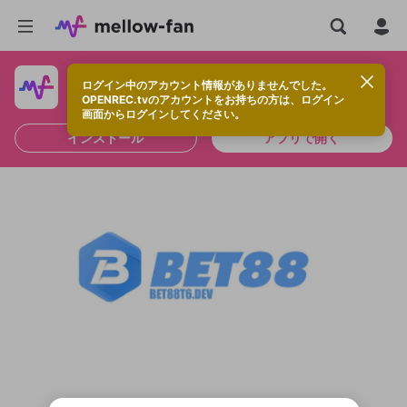
ログイン中のアカウント情報がありませんでした。
快適に視聴するなら、アプリをインストールしよう！
OPENREC.tvのアカウントをお持ちの方は、ログイン
画面からログインしてください。
インストール
アプリで開く
新規登録
OPENREC.tv アカウントは mellow-fan
OPENREC.tvアカウントはmellow-fanア
限定コミュニティ参加方法
パーソナルデータの登録
アカウントに移行しました。
カウントに統合しました。
すでにアカウントをお持ちの方は、ログイ
こちらからOPENREC.tvでログイン中のア
ン画面からログインしてください。
カウント情報を引き継ぐことができます。