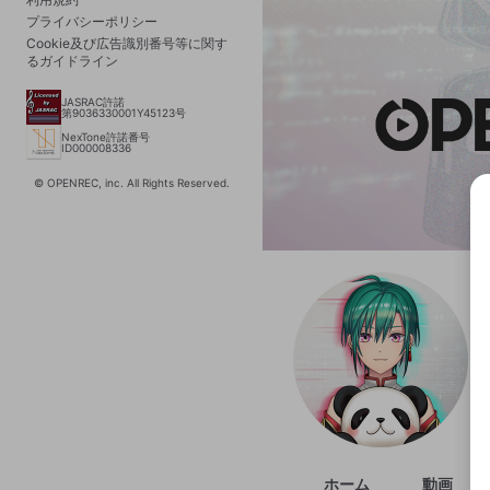
プライバシーポリシー
Cookie及び広告識別番号等に関す
るガイドライン
JASRAC許諾
第9036330001Y45123号
NexTone許諾番号
ID000008336
© OPENREC, inc. All Rights Reserved.
選択
きま
ホーム
動画