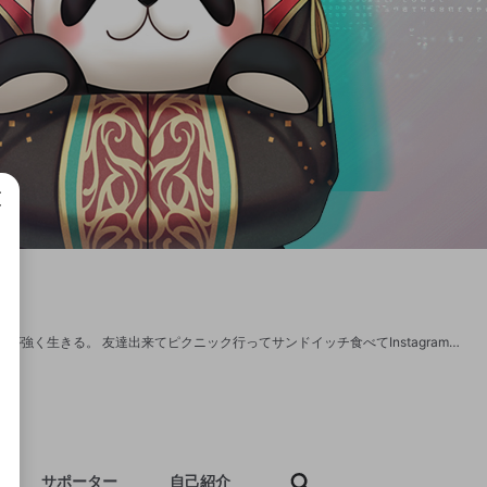
成で
にじさんじSEEDs、リューシェンって読みます。 高校デビューに失敗した16歳ですが強く生きる。 友達出来てピクニック行ってサンドイッチ食べてInstagramに写真載せたら引退する。 Twitter→ https://twitter.com/midori_2434
サポーター
自己紹介