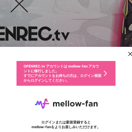
新規登録
OPENREC.tv アカウントは mellow-fan アカウ
OPENREC.tvアカウントはmellow-fanアカウン
投稿を作成
パーソナルデータの登録
限定コミュニティ参加方法
ントに移行しました。
トに統合しました。
すでにアカウントをお持ちの方は、ログイン画面
こちらからOPENREC.tvでログイン中のアカウ
からログインしてください。
ント情報を引き継ぐことができます。
動画プレイリストを選択
全体公開
生年月
固定動画に設定
不適切なユーザーとして報告します
ファンレター
サブスクシェア
全体公開
OPENREC.tv アカウントは mellow-fan アカウ
@
新規登録
ログイン
か？
年
月
0
50
ントに移行しました。
マイページに表示されている動画 (ライブ配信、配信予定、ア
すでにアカウントをお持ちの方は、ログイン画面
ーカイブ、アップロード動画) をページのトップに1つ固定で
緑仙
応援している配信者にファンレターを送ることができま
生年月は登録後に変更できません。
認証コードの入力
できるプレイリストがありません。プレイリストは動画の再生画面で作
からログインしてください。
きます。動画タイトル横のメニューより設定することができま
す。好きなデザインを選んでメッセージを書いたり、エ
ログイン
す。
@
23_ryushen
ご確認ください
す。
メールアドレスで新規登録
メールアドレスでログイン
問題を選択してください
ールアイテムでデコレーションして、配信者に届けまし
性別
ょう！
メールアドレスにメールを送信しました。30分以内にメ
パスワード再設定
詳しくはこちら
この限定コミュニティは、Discordで提供されています。
入力していただいたメールアドレス
男性
女性
その他
問題を選択してください
※ファンレター機能は有料サービスです。
ール記載の6桁の認証コードを入力してください。
この投稿を固定しますか？
利用規約とプライバシーポリシーが更新されました。
サブスクに入会するとこのコンテン
または
または
ポイントが不足しています
投稿を削除しますか？
フォロー 2,631
に、パスワード再設定用URLを記載
セッションの有効期限が切れたた
ファンレター
Discordアカウントをお持ちでない方
サービスを利用するには変更後の内容をご確認いただ
わいせつな表現
0
250
認証コード
ツを表示することができます。サブ
検索履歴をすべて削除しますか？
ブロックリストに追加しますか？
この動画の公開は終了しました
登録したメールアドレスを入力し、送信してください。
お住まいの地域
されたメールを送信しましたのでご
め、ログアウトしました
き、同意していただく必要があります。
X
X
今固定している投稿は解除され、この投稿を固定しま
Discordとは？からDiscordにアクセス
スク情報ページに進みますか？
投稿を削除すると、元に戻すことはできません。
mellowポイントの購入に進みますか？
他者を誹謗中傷する表現
0
6
す。
確認ください
ログインまたは新規登録すると
Discordアカウントを作成
キャンセル
mellow-fanをよりお楽しみいただけます。
いいえ
OK
はい
OK
利用規約
を確認しました。
0
500
著作権の侵害
Google
Google
キャプチャ
プレイリスト
フォロー
フォロワー
プレミアム会員に入会
mellow-fan のメールアドレス（mellow-fan.comドメイン
OK