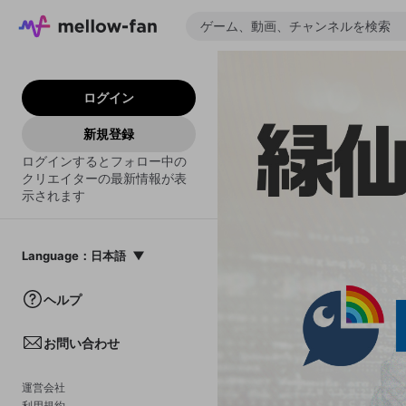
ログイン
新規登録
ログインするとフォロー中の
クリエイターの最新情報が表
示されます
Language
：
日本語
日本語
ヘルプ
English
お問い合わせ
中文(簡体)
한국어
運営会社
利用規約