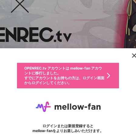
新規登録
OPENREC.tv アカウントは mellow-fan アカウ
OPENREC.tvアカウントはmellow-fanアカウン
パーソナルデータの登録
限定コミュニティ参加方法
ントに移行しました。
トに統合しました。
すでにアカウントをお持ちの方は、ログイン画面
こちらからOPENREC.tvでログイン中のアカウ
からログインしてください。
ント情報を引き継ぐことができます。
動画プレイリストを選択
生年月
固定動画に設定
不適切なユーザーとして報告します
ファンレター
サブスクシェア
OPENREC.tv アカウントは mellow-fan アカウ
@
新規登録
ログイン
か？
年
月
ントに移行しました。
マイページに表示されている動画 (ライブ配信、配信予定、ア
すでにアカウントをお持ちの方は、ログイン画面
ーカイブ、アップロード動画) をページのトップに1つ固定で
緑仙
応援している配信者にファンレターを送ることができま
生年月は登録後に変更できません。
認証コードの入力
できるプレイリストがありません。プレイリストは動画の再生画面で作
からログインしてください。
きます。動画タイトル横のメニューより設定することができま
す。好きなデザインを選んでメッセージを書いたり、エ
ログイン
す。
@
23_ryushen
ご確認ください
す。
メールアドレスで新規登録
メールアドレスでログイン
問題を選択してください
ールアイテムでデコレーションして、配信者に届けまし
性別
ょう！
メールアドレスにメールを送信しました。30分以内にメ
パスワード再設定
詳しくはこちら
この限定コミュニティは、Discordで提供されています。
入力していただいたメールアドレス
男性
女性
その他
問題を選択してください
※ファンレター機能は有料サービスです。
ール記載の6桁の認証コードを入力してください。
利用規約とプライバシーポリシーが更新されました。
または
または
ポイントが不足しています
フォロー 2,631
に、パスワード再設定用URLを記載
セッションの有効期限が切れたた
ファンレター
Discordアカウントをお持ちでない方
サービスを利用するには変更後の内容をご確認いただ
わいせつな表現
認証コード
検索履歴をすべて削除しますか？
ブロックリストに追加しますか？
この動画の公開は終了しました
登録したメールアドレスを入力し、送信してください。
お住まいの地域
されたメールを送信しましたのでご
め、ログアウトしました
き、同意していただく必要があります。
X
X
Discordとは？からDiscordにアクセス
mellowポイントの購入に進みますか？
他者を誹謗中傷する表現
0
6
確認ください
ログインまたは新規登録すると
Discordアカウントを作成
キャンセル
mellow-fanをよりお楽しみいただけます。
いいえ
OK
はい
OK
利用規約
を確認しました。
0
500
著作権の侵害
Google
Google
キャプチャ
プレイリスト
フォロー
フォロワー
プレミアム会員に入会
mellow-fan のメールアドレス（mellow-fan.comドメイン
OK