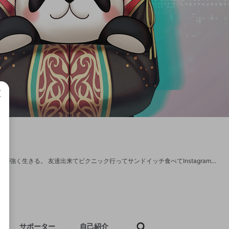
成で
にじさんじSEEDs、リューシェンって読みます。 高校デビューに失敗した16歳ですが強く生きる。 友達出来てピクニック行ってサンドイッチ食べてInstagramに写真載せたら引退する。 Twitter→ https://twitter.com/midori_2434
サポーター
自己紹介