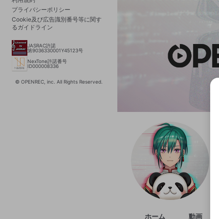
プライバシーポリシー
Cookie及び広告識別番号等に関す
るガイドライン
JASRAC許諾
第9036330001Y45123号
NexTone許諾番号
ID000008336
© OPENREC, inc. All Rights Reserved.
選択
きま
ホーム
動画