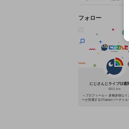
フォロー
にじさんじライブ(2週
@
23_live
＜プロフィール＞ 多種多様なイ
ーが所属するVTuber/バーチャ
ジェクト「にじさんじ」。 各種
ッズ・デジタルコンテンツの販
などを通じて次世代のエンタメ
いくことを目的としています。 2020年4月現
在、約100名の所属ライバーが
活かし、YouTube等の動画配