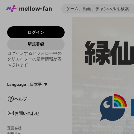
ログイン
新規登録
ログインするとフォロー中の
クリエイターの最新情報が表
示されます
Language
：
日本語
日本語
ヘルプ
English
お問い合わせ
中文(簡体)
한국어
運営会社
利用規約