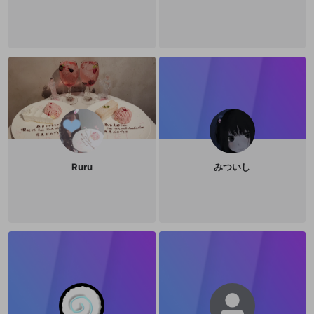
登録
外部サービスとのID連携に関する同意事項
サービスとのID連携に関する同意事項
サービスとのID連携に関する同意事項
に同意頂いた上
に同意頂いた上
閉じる
ねずみ講やマルチ商法
動画プレイリストを選択
アカウント作成
で、次にお進みください
で、次にお進みください
誤解を招く配信設定
あとで登録
Discordとは？
Discordに参加する
mellow-fanからのお得な情報をメールで受
ゲームの録画禁止区域の配信
け取る
改造版・海賊版ソフトの配信
政治的・宗教的・人種的な内容
その他の問題
Ruru
みついし