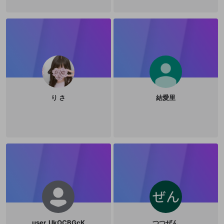
り さ
結愛里
user_UkOCBGcK
つつぜん