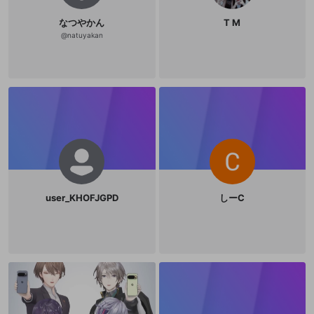
なつやかん
T M
@
natuyakan
user_KHOFJGPD
しーC