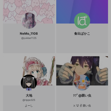
NeMo_1108
食出ぱかこ
@
yukise1125
大地
ｿﾌﾟ@囲い虫
@
rippe325
新規登録
よーし
⚔️ 🦊 ✌️ 囲い虫
OPENREC.tv アカウントは mellow-fan
OPENREC.tvアカウントはmellow-fanア
限定コミュニティ参加方法
パーソナルデータの登録