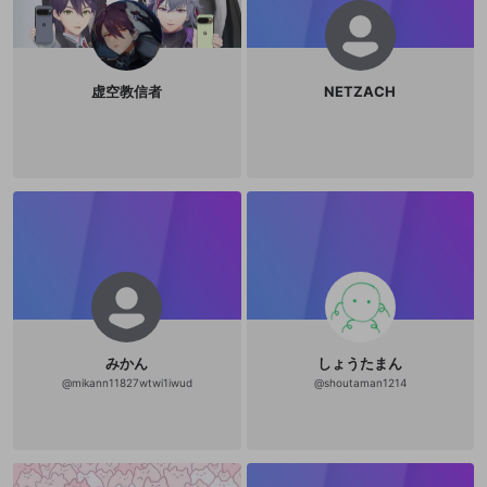
虚空教信者
NETZACH
みかん
しょうたまん
@
mikann11827wtwi1iwud
@
shoutaman1214