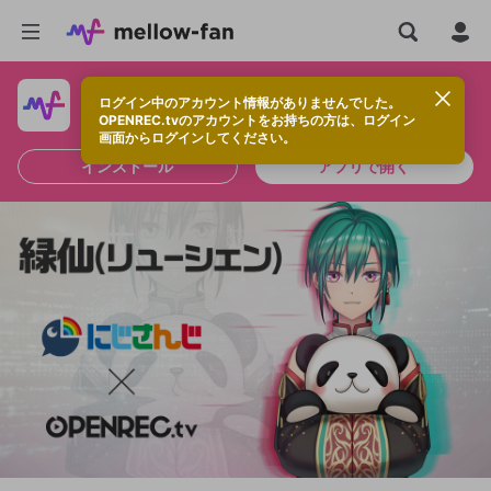
ログイン中のアカウント情報がありませんでした。
快適に視聴するなら、アプリをインストールしよう！
OPENREC.tvのアカウントをお持ちの方は、ログイン
画面からログインしてください。
インストール
アプリで開く