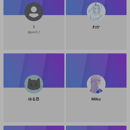
❕
わか
@
yun2_1
ゆる⏰
Miku