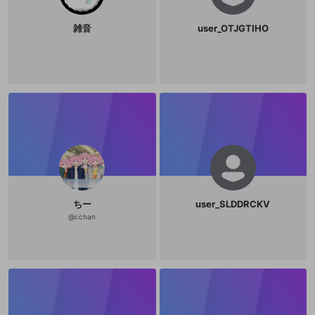
雑音
user_OTJGTIHO
ちー
user_SLDDRCKV
@
cchan