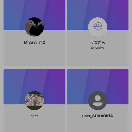
Miyavi_m2
しづき🔪
@
ricoriko
つー
user_SUVVOIHA