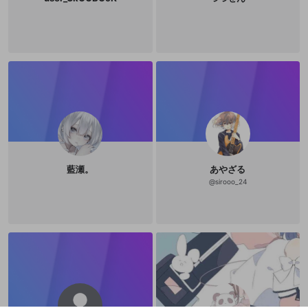
藍瀬。
あやざる
@
sirooo_24