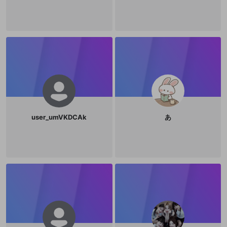
user_umVKDCAk
あ