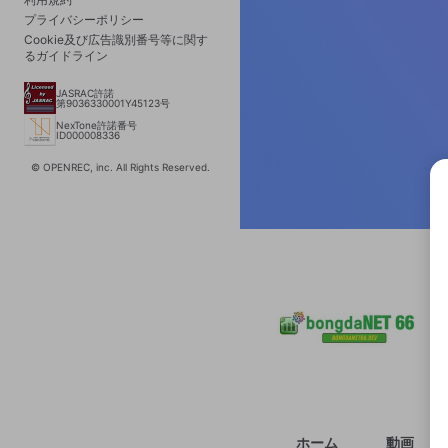
プライバシーポリシー
Cookie及び広告識別番号等に関す
るガイドライン
JASRAC許諾
第9036330001Y45123号
NexTone許諾番号
ID000008336
© OPENREC, inc. All Rights Reserved.
選択
きま
ホーム
動画