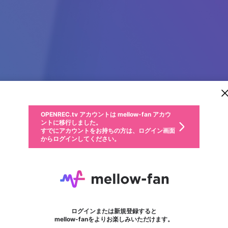
新規登録
OPENREC.tv アカウントは mellow-fan アカウ
OPENREC.tvアカウントはmellow-fanアカウン
パーソナルデータの登録
限定コミュニティ参加方法
ントに移行しました。
トに統合しました。
すでにアカウントをお持ちの方は、ログイン画面
こちらからOPENREC.tvでログイン中のアカウ
からログインしてください。
ント情報を引き継ぐことができます。
動画プレイリストを選択
生年月
固定動画に設定
不適切なユーザーとして報告します
ファンレター
サブスクシェア
OPENREC.tv アカウントは mellow-fan アカウ
@
新規登録
ログイン
か？
年
月
ントに移行しました。
マイページに表示されている動画 (ライブ配信、配信予定、ア
すでにアカウントをお持ちの方は、ログイン画面
ーカイブ、アップロード動画) をページのトップに1つ固定で
BongdaNET 66 Dev
応援している配信者にファンレターを送ることができま
生年月は登録後に変更できません。
認証コードの入力
できるプレイリストがありません。プレイリストは動画の再生画面で作
からログインしてください。
きます。動画タイトル横のメニューより設定することができま
す。好きなデザインを選んでメッセージを書いたり、エ
ログイン
す。
ご確認ください
す。
メールアドレスで新規登録
メールアドレスでログイン
問題を選択してください
ールアイテムでデコレーションして、配信者に届けまし
性別
ょう！
メールアドレスにメールを送信しました。30分以内にメ
パスワード再設定
詳しくはこちら
この限定コミュニティは、Discordで提供されています。
入力していただいたメールアドレス
男性
女性
その他
問題を選択してください
※ファンレター機能は有料サービスです。
ール記載の6桁の認証コードを入力してください。
フォロー
利用規約とプライバシーポリシーが更新されました。
または
または
ポイントが不足しています
に、パスワード再設定用URLを記載
セッションの有効期限が切れたた
Discordアカウントをお持ちでない方
サービスを利用するには変更後の内容をご確認いただ
わいせつな表現
認証コード
検索履歴をすべて削除しますか？
ブロックリストに追加しますか？
この動画の公開は終了しました
登録したメールアドレスを入力し、送信してください。
お住まいの地域
されたメールを送信しましたのでご
め、ログアウトしました
き、同意していただく必要があります。
X
X
Discordとは？からDiscordにアクセス
mellowポイントの購入に進みますか？
他者を誹謗中傷する表現
0
6
確認ください
ログインまたは新規登録すると
Discordアカウントを作成
キャンセル
mellow-fanをよりお楽しみいただけます。
いいえ
OK
はい
OK
利用規約
を確認しました。
0
500
著作権の侵害
Google
Google
キャプチャ
プレイリスト
フォロー
フォロワー
プレミアム会員に入会
mellow-fan のメールアドレス（mellow-fan.comドメイン
OK