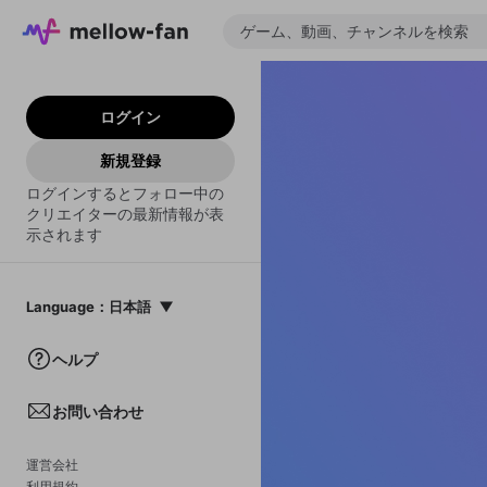
ログイン
新規登録
ログインするとフォロー中の
クリエイターの最新情報が表
示されます
Language
：
日本語
日本語
ヘルプ
English
お問い合わせ
中文(簡体)
한국어
運営会社
利用規約