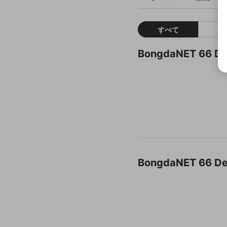
すべて
BongdaNET 6
BongdaNET 6