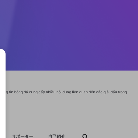
成で
BongdaNET 66 (BongdaNET phiên bản cải tiến) được biết đến là chuyên trang thông tin bóng đá cung cấp nhiều nội dung liên quan đến các giải đấu trong nước và quốc tế. Nền tảng này phát triển các chuyên mục như tin tức bóng đá, nhận định trận đấu, lịch thi đấu và kết quả bóng đá nhằm phục vụ nhu cầu theo dõi thể thao của người hâm mộ. Với định hướng xây dựng hệ thống dữ liệu bóng đá trực tuyến, Bongdanet tập trung cập nhật thông tin nhanh chóng và liên tục. #bongdanet66 #kqbdbongdanet66 #lichthidaubongdanet66 #bangxephangbongdanet66 #livescorebongdanet66 #tysobongdanet66 #bongdanet66dev #kqbdbongdanet66dev #lichthidaubongdanet66dev #bangxephangbongdanet66dev #livescorebongdanet66dev #tysobongdanet66dev Website: https://bongdanet66.dev/ Địa chỉ: 129 P. Văn Quán, Hà Đông, Hà Nội, Việt Nam SĐT: 0905381603 Email: bongdanet66dev@gmail.com Social: https://x.com/bongdanet66dev https://www.youtube.com/@bongdanet66dev https://www.pinterest.com/bongdanet66dev/ https://www.twitch.tv/bongdanet66dev
サポーター
自己紹介