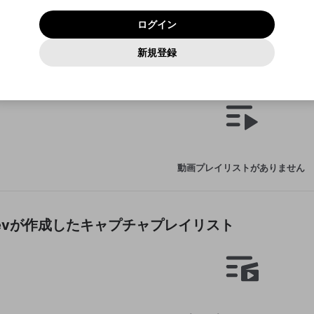
いいえ
はい
利用規約
および
プライバシーポリシー
に同意頂いた上で次にお
この画面からDiscordに参加する
プライバシーポリシー
を確認しました。
及びcs.openrec.co.jpドメイン）が受信拒否設定に含まれて
ログイン
進みください。
OK
プライバシーの侵害
ご登録いただいた情報はサービスの向上を目的として
動画プレイリストがありません
再設定する
いないかご確認ください。
ログイン
Yahoo! JAPAN
Yahoo! JAPAN
使用いたします。
Discordは第三者が提供するコミュニティーサービスで、mellow-
報告された問題については、利用規約に違反しているかどうか
動画
キャプチャ
パスワードを忘れた方は
こちら
過激な暴力や自傷行為
確認しました
fanとは関わりがありません。Discordに関してのお問い合わせには
一部サービスをご利用いただくには、生年月の登録が
をスタッフが確認します。
この機能をむやみに使用すること
新規登録
動画プレイリストを選択
お答えすることができません。Discordの仕様変更により、限定コ
アカウントをお持ちですか？
アカウントを作成する
入力
必要です。
は、利用規約違反になります。
Appleでサインアップ
Appleでサインイン
ミュニティ特典の提供が終了する可能性がありますが、その際の補
なりすまし行為
6 Devが作成した動画プレイリスト
ご登録いただいた情報は公開されません。
償は一切行いません。外部サービスとのID連携に関する同意事項に
動画のプレイリストを一つ選択すると、そのプレイリストの動
同意の上、参加をお願いします。
出会いを誘導する行為
閉じる
画をマイページの上部にリストで表示することができます。
ファンレターを作成
送信
mellow-fanの
mellow-fanの
利用規約
利用規約
・
・
プライバシーポリシー
プライバシーポリシー
・
・
外部サービ
外部サービ
外部サービスとのID連携に関する同意事項
登録
スとのID連携に関する同意事項
スとのID連携に関する同意事項
に同意頂いた上で、次にお進み
に同意頂いた上で、次にお進み
閉じる
ねずみ講やマルチ商法
アカウント作成
動画プレイリストを選択
ください
ください
Discordとは？
Discordに参加する
誤解を招く配信設定
あとで登録
mellow-fanからのお得な情報をメールで受け取
動画プレイリストがありません
ゲームの録画禁止区域の配信
る
改造版・海賊版ソフトの配信
政治的・宗教的・人種的な内容
6 Devが作成したキャプチャプレイリスト
その他の問題