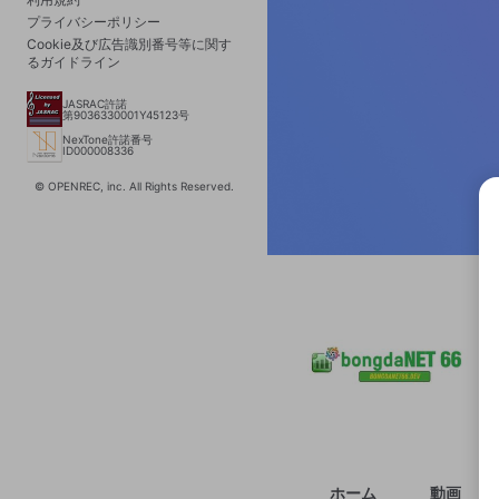
プライバシーポリシー
Cookie及び広告識別番号等に関す
るガイドライン
JASRAC許諾
第9036330001Y45123号
NexTone許諾番号
ID000008336
© OPENREC, inc. All Rights Reserved.
選択
きま
ホーム
動画