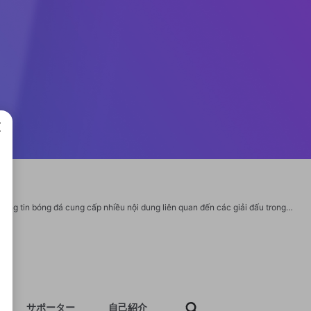
成で
BongdaNET 66 (BongdaNET phiên bản cải tiến) được biết đến là chuyên trang thông tin bóng đá cung cấp nhiều nội dung liên quan đến các giải đấu trong nước và quốc tế. Nền tảng này phát triển các chuyên mục như tin tức bóng đá, nhận định trận đấu, lịch thi đấu và kết quả bóng đá nhằm phục vụ nhu cầu theo dõi thể thao của người hâm mộ. Với định hướng xây dựng hệ thống dữ liệu bóng đá trực tuyến, Bongdanet tập trung cập nhật thông tin nhanh chóng và liên tục. #bongdanet66 #kqbdbongdanet66 #lichthidaubongdanet66 #bangxephangbongdanet66 #livescorebongdanet66 #tysobongdanet66 #bongdanet66dev #kqbdbongdanet66dev #lichthidaubongdanet66dev #bangxephangbongdanet66dev #livescorebongdanet66dev #tysobongdanet66dev Website: https://bongdanet66.dev/ Địa chỉ: 129 P. Văn Quán, Hà Đông, Hà Nội, Việt Nam SĐT: 0905381603 Email: bongdanet66dev@gmail.com Social: https://x.com/bongdanet66dev https://www.youtube.com/@bongdanet66dev https://www.pinterest.com/bongdanet66dev/ https://www.twitch.tv/bongdanet66dev
サポーター
自己紹介