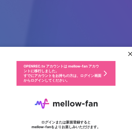
新規登録
OPENREC.tv アカウントは mellow-fan アカウ
OPENREC.tvアカウントはmellow-fanアカウン
パーソナルデータの登録
限定コミュニティ参加方法
ントに移行しました。
トに統合しました。
すでにアカウントをお持ちの方は、ログイン画面
こちらからOPENREC.tvでログイン中のアカウ
からログインしてください。
ント情報を引き継ぐことができます。
動画プレイリストを選択
生年月
固定動画に設定
不適切なユーザーとして報告します
ファンレター
サブスクシェア
OPENREC.tv アカウントは mellow-fan アカウ
@
新規登録
ログイン
か？
年
月
ントに移行しました。
マイページに表示されている動画 (ライブ配信、配信予定、ア
すでにアカウントをお持ちの方は、ログイン画面
ーカイブ、アップロード動画) をページのトップに1つ固定で
BongdaNET 66 Dev
応援している配信者にファンレターを送ることができま
生年月は登録後に変更できません。
認証コードの入力
できるプレイリストがありません。プレイリストは動画の再生画面で作
からログインしてください。
きます。動画タイトル横のメニューより設定することができま
す。好きなデザインを選んでメッセージを書いたり、エ
ログイン
す。
ご確認ください
す。
メールアドレスで新規登録
メールアドレスでログイン
問題を選択してください
ールアイテムでデコレーションして、配信者に届けまし
性別
ょう！
メールアドレスにメールを送信しました。30分以内にメ
パスワード再設定
詳しくはこちら
この限定コミュニティは、Discordで提供されています。
入力していただいたメールアドレス
男性
女性
その他
問題を選択してください
※ファンレター機能は有料サービスです。
ール記載の6桁の認証コードを入力してください。
フォロー
利用規約とプライバシーポリシーが更新されました。
または
または
ポイントが不足しています
に、パスワード再設定用URLを記載
セッションの有効期限が切れたた
Discordアカウントをお持ちでない方
サービスを利用するには変更後の内容をご確認いただ
わいせつな表現
認証コード
検索履歴をすべて削除しますか？
ブロックリストに追加しますか？
この動画の公開は終了しました
登録したメールアドレスを入力し、送信してください。
お住まいの地域
されたメールを送信しましたのでご
め、ログアウトしました
き、同意していただく必要があります。
X
X
Discordとは？からDiscordにアクセス
mellowポイントの購入に進みますか？
他者を誹謗中傷する表現
0
6
確認ください
ログインまたは新規登録すると
Discordアカウントを作成
キャンセル
mellow-fanをよりお楽しみいただけます。
いいえ
OK
はい
OK
利用規約
を確認しました。
0
500
著作権の侵害
Google
Google
キャプチャ
プレイリスト
フォロー
フォロワー
プレミアム会員に入会
mellow-fan のメールアドレス（mellow-fan.comドメイン
OK