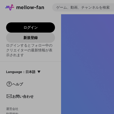
ログイン
新規登録
ログインするとフォロー中の
クリエイターの最新情報が表
示されます
Language
：
日本語
日本語
ヘルプ
English
お問い合わせ
中文(簡体)
한국어
運営会社
利用規約