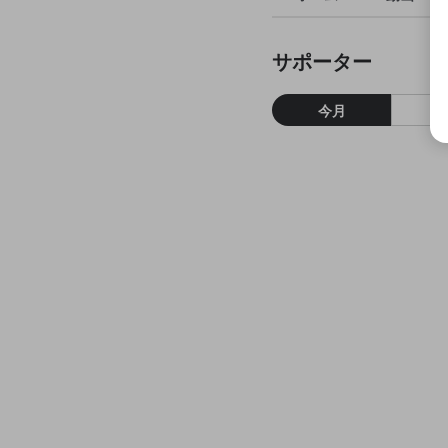
サポーター
今月