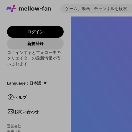
ログイン
新規登録
ログインするとフォロー中の
クリエイターの最新情報が表
示されます
Language
：
日本語
日本語
ヘルプ
English
お問い合わせ
中文(簡体)
한국어
運営会社
利用規約