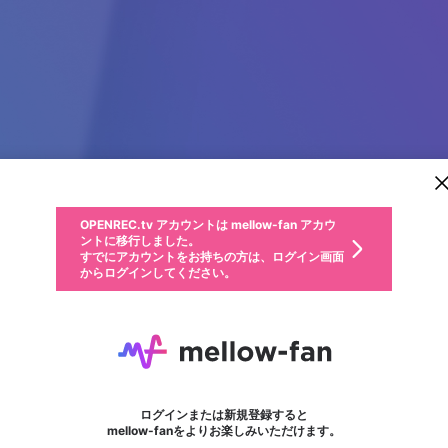
新規登録
OPENREC.tv アカウントは mellow-fan アカウ
OPENREC.tvアカウントはmellow-fanアカウン
パーソナルデータの登録
限定コミュニティ参加方法
ントに移行しました。
トに統合しました。
すでにアカウントをお持ちの方は、ログイン画面
こちらからOPENREC.tvでログイン中のアカウ
からログインしてください。
ント情報を引き継ぐことができます。
動画プレイリストを選択
生年月
固定動画に設定
不適切なユーザーとして報告します
ファンレター
サブスクシェア
OPENREC.tv アカウントは mellow-fan アカウ
@
新規登録
ログイン
か？
年
月
ントに移行しました。
マイページに表示されている動画 (ライブ配信、配信予定、ア
すでにアカウントをお持ちの方は、ログイン画面
ーカイブ、アップロード動画) をページのトップに1つ固定で
King88 Nhà Cái
応援している配信者にファンレターを送ることができま
生年月は登録後に変更できません。
認証コードの入力
できるプレイリストがありません。プレイリストは動画の再生画面で作
からログインしてください。
きます。動画タイトル横のメニューより設定することができま
す。好きなデザインを選んでメッセージを書いたり、エ
ログイン
す。
ご確認ください
す。
メールアドレスで新規登録
メールアドレスでログイン
問題を選択してください
ールアイテムでデコレーションして、配信者に届けまし
性別
ょう！
メールアドレスにメールを送信しました。30分以内にメ
パスワード再設定
詳しくはこちら
この限定コミュニティは、Discordで提供されています。
入力していただいたメールアドレス
男性
女性
その他
問題を選択してください
※ファンレター機能は有料サービスです。
ール記載の6桁の認証コードを入力してください。
フォロー
利用規約とプライバシーポリシーが更新されました。
または
または
ポイントが不足しています
に、パスワード再設定用URLを記載
セッションの有効期限が切れたた
Discordアカウントをお持ちでない方
サービスを利用するには変更後の内容をご確認いただ
わいせつな表現
認証コード
検索履歴をすべて削除しますか？
ブロックリストに追加しますか？
この動画の公開は終了しました
登録したメールアドレスを入力し、送信してください。
お住まいの地域
されたメールを送信しましたのでご
め、ログアウトしました
き、同意していただく必要があります。
X
X
Discordとは？からDiscordにアクセス
mellowポイントの購入に進みますか？
他者を誹謗中傷する表現
0
6
確認ください
ログインまたは新規登録すると
Discordアカウントを作成
キャンセル
mellow-fanをよりお楽しみいただけます。
いいえ
OK
はい
OK
利用規約
を確認しました。
0
500
著作権の侵害
Google
Google
キャプチャ
プレイリスト
フォロー
フォロワー
プレミアム会員に入会
mellow-fan のメールアドレス（mellow-fan.comドメイン
OK