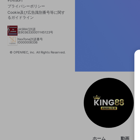
プライバシーポリシー
Cookie及び広告識別番号等に関す
るガイドライン
JASRAC許諾
第9036330001Y45123号
NexTone許諾番号
ID000008336
© OPENREC, inc. All Rights Reserved.
選択
きま
ホーム
動画