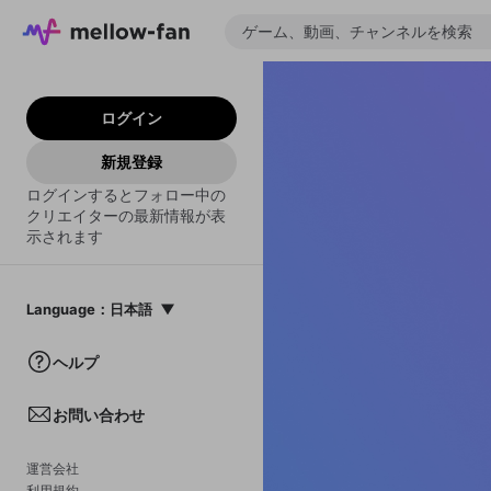
ログイン
新規登録
ログインするとフォロー中の
クリエイターの最新情報が表
示されます
Language
：
日本語
日本語
ヘルプ
English
お問い合わせ
中文(簡体)
한국어
運営会社
利用規約