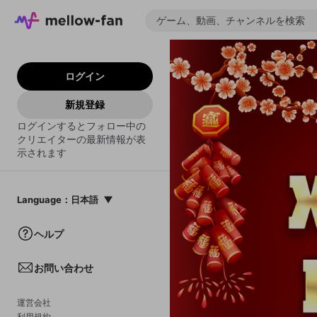
ログイン
新規登録
ログインするとフォロー中の
クリエイターの最新情報が表
示されます
Language
：
日本語
日本語
ヘルプ
English
お問い合わせ
中文(簡体)
한국어
運営会社
利用規約