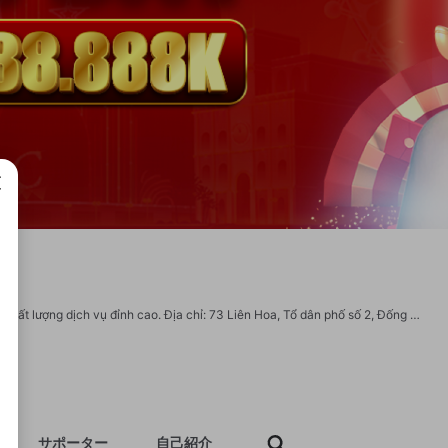
成で
WW88 là sân chơi trực tuyến hàng đầu châu Á, nổi bật với kho game đa dạng và chất lượng dịch vụ đỉnh cao. Địa chỉ: 73 Liên Hoa, Tổ dân phố số 2, Đống Đa, Hà Nội, Việt Nam. Phone: 0899685912. Email: info@ww88h.com. Website: https://ww88h.com/ #ww88 #trangchuww88 #dangkyww88 #dangnhapww88 #linkww88 https://www.zillow.com/profile/ww88hcom https://phanhng378d.systeme.io/ https://github.com/ww88hcom1 https://x.com/ww88hcom1 https://www.youtube.com/@ww88hcom1 https://www.pinterest.com/ww88hcom1/ https://gravatar.com/ww88hcom1 https://tumblr.com/ww88hcom1 https://www.reddit.com/user/ww88hcom1/ https://vimeo.com/ww88hcom1 https://medium.com/@ww88hcom1/about https://talk.plesk.com/members/wwtamtamhcom1.426954/#about https://soundcloud.com/ww88hcom1 https://www.quora.com/profile/WW88-128 https://www.behance.net/ww88hcom1 https://flipboard.com/@ww88hcom1 https://ww88hcom1.blogspot.com/2025/06/ww88-ww88hcom-san-choi-ww88-dinh-dam.html https://www.blogger.com/profile/12629644193578064717
サポーター
自己紹介