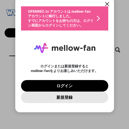
動画プレイリストを選択
生年月
WW88
固定動画に設定
不適切なユーザーとして報告しま
ファンレター
OPENREC.tv アカウントは mellow-fan
サブスクシェア
@
ww88hcom1
@
新規登録
ログイン
すか？
年
月
アカウントに移行しました。
マイページに表示されている動画 (ライブ配信、配
認証コードの入力
すでにアカウントをお持ちの方は、ログイ
生年月は登録後に変更できません。
信予定、アーカイブ、アップロード動画) をページ
選択できるプレイリストがありません。
応援している配信者にファンレターを送ることがで
ン画面からログインしてください。
ご確認ください
のトップに1つ固定できます。動画タイトル横のメ
ログイン
プレイリストは動画の再生画面で作成で
きます。好きなデザインを選んでメッセージを書い
ニューより設定することができます。
メールアドレスで新規登録
メールアドレスでログイン
問題を選択してください
フォロー
この限定コミュニティは、Discordで提供されてい
性別
きます。
たり、エールアイテムでデコレーションして、配信
メールアドレスにメールを送信しました。30分以内
パスワード再設定
ます。
者に届けましょう！
にメール記載の6桁の認証コードを入力してくださ
入力していただいたメールアドレ
男性
女性
その他
利用規約とプライバシーポリシーが更新されま
問題を選択してください
詳しくはこちら
※ファンレター機能は有料サービスです。
い。
または
または
ポイントが不足しています
した。 サービスを利用するには変更後の内容を
Discordアカウントをお持ちでない方
スに、パスワード再設定用URLを
セッションの有効期限が切れたた
ホーム
動画
キャプチャ
プレイリスト
登録したメールアドレスを入力し、送信してくださ
わいせつな表現
ブロックリストに追加しますか？
この動画の公開は終了しました
お住まいの地域
ご確認いただき、同意していただく必要があり
認証コード
い。
記載されたメールを送信しました
め、ログアウトしました
Discordとは？からDiscordにアクセス
X
X
ます。
mellowポイントの購入に進みますか？
他者を誹謗中傷する表現
のでご確認ください
0
6
ログインまたは新規登録すると
Discordアカウントを作成
mellow-fanをよりお楽しみいただけます。
キャンセル
OK
OK
0
500
著作権の侵害
表示するコンテンツがありません
Google
Google
利用規約
プレミアム会員に入会
を確認しました。
OK
いいえ
はい
mellow-fan のメールアドレス（mellow-fan.comド
この画面からDiscordに参加する
利用規約
および
プライバシーポリシー
に同意頂いた上で
ログイン
プライバシーポリシー
を確認しました。
メイン及びcs.openrec.co.jpドメイン）が受信拒否設
次にお進みください。
OK
プライバシーの侵害
ご登録いただいた情報はサービスの向上を目的
ログイン
再設定する
動画プレイリストがありません
定に含まれていないかご確認ください。
Yahoo! JAPAN
Yahoo! JAPAN
Discordは第三者が提供するコミュニティーサービスで、
として使用いたします。
報告された問題については、利用規約に違反しているか
動画プレイリストを選択
パスワードを忘れた方は
こちら
過激な暴力や自傷行為
mellow-fanとは関わりがありません。Discordに関してのお
一部サービスをご利用いただくには、生年月の
どうかをスタッフが確認します。
この機能をむやみに使
新規登録
確認しました
問い合わせにはお答えすることができません。Discordの仕
アカウントをお持ちですか？
アカウントを作成する
登録が必要です。
用することは、利用規約違反になります。
様変更により、限定コミュニティ特典の提供が終了する可能
入力
なりすまし行為
Appleでサインアップ
Appleでサインイン
動画のプレイリストを一つ選択すると、そのプレイ
ご登録いただいた情報は公開されません。
性がありますが、その際の補償は一切行いません。外部サー
リストの動画をマイページの上部にリストで表示す
ビスとのID連携に関する同意事項に同意の上、参加をお願い
閉じる
ることができます。
出会いを誘導する行為
ファンレターを作成
します。
送信
mellow-fanの
mellow-fanの
利用規約
利用規約
・
・
プライバシーポリシー
プライバシーポリシー
・
・
外部
外部
登録
外部サービスとのID連携に関する同意事項
サービスとのID連携に関する同意事項
サービスとのID連携に関する同意事項
に同意頂いた上
に同意頂いた上
閉じる
ねずみ講やマルチ商法
動画プレイリストを選択
アカウント作成
で、次にお進みください
で、次にお進みください