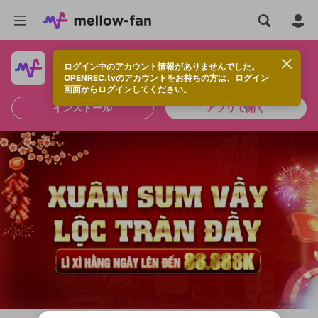
ログイン中のアカウント情報がありませんでした。
快適に視聴するなら、アプリをインストールしよう！
OPENREC.tvのアカウントをお持ちの方は、ログイン
画面からログインしてください。
インストール
アプリで開く
新規登録
OPENREC.tv アカウントは mellow-fan
OPENREC.tvアカウントはmellow-fanア
限定コミュニティ参加方法
パーソナルデータの登録
アカウントに移行しました。
カウントに統合しました。
すでにアカウントをお持ちの方は、ログイ
こちらからOPENREC.tvでログイン中のア
ン画面からログインしてください。
カウント情報を引き継ぐことができます。