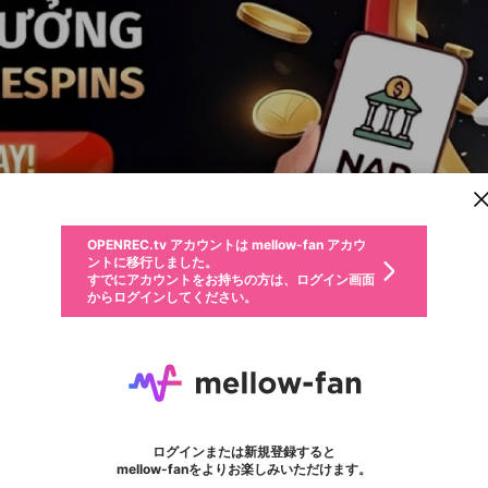
新規登録
OPENREC.tv アカウントは mellow-fan アカウ
OPENREC.tvアカウントはmellow-fanアカウン
パーソナルデータの登録
限定コミュニティ参加方法
ントに移行しました。
トに統合しました。
すでにアカウントをお持ちの方は、ログイン画面
こちらからOPENREC.tvでログイン中のアカウ
からログインしてください。
ント情報を引き継ぐことができます。
動画プレイリストを選択
生年月
固定動画に設定
不適切なユーザーとして報告します
ファンレター
サブスクシェア
OPENREC.tv アカウントは mellow-fan アカウ
@
新規登録
ログイン
か？
年
月
ントに移行しました。
マイページに表示されている動画 (ライブ配信、配信予定、ア
すでにアカウントをお持ちの方は、ログイン画面
ーカイブ、アップロード動画) をページのトップに1つ固定で
VN88
応援している配信者にファンレターを送ることができま
生年月は登録後に変更できません。
認証コードの入力
できるプレイリストがありません。プレイリストは動画の再生画面で作
からログインしてください。
きます。動画タイトル横のメニューより設定することができま
す。好きなデザインを選んでメッセージを書いたり、エ
ログイン
す。
@
vn88aiicom
ご確認ください
す。
メールアドレスで新規登録
メールアドレスでログイン
問題を選択してください
ールアイテムでデコレーションして、配信者に届けまし
性別
ょう！
メールアドレスにメールを送信しました。30分以内にメ
パスワード再設定
詳しくはこちら
この限定コミュニティは、Discordで提供されています。
入力していただいたメールアドレス
男性
女性
その他
問題を選択してください
※ファンレター機能は有料サービスです。
ール記載の6桁の認証コードを入力してください。
利用規約とプライバシーポリシーが更新されました。
または
または
ポイントが不足しています
フォロー
に、パスワード再設定用URLを記載
セッションの有効期限が切れたた
Discordアカウントをお持ちでない方
サービスを利用するには変更後の内容をご確認いただ
わいせつな表現
認証コード
検索履歴をすべて削除しますか？
ブロックリストに追加しますか？
この動画の公開は終了しました
登録したメールアドレスを入力し、送信してください。
お住まいの地域
されたメールを送信しましたのでご
め、ログアウトしました
き、同意していただく必要があります。
X
X
Discordとは？からDiscordにアクセス
mellowポイントの購入に進みますか？
他者を誹謗中傷する表現
0
6
確認ください
ログインまたは新規登録すると
Discordアカウントを作成
キャンセル
mellow-fanをよりお楽しみいただけます。
いいえ
OK
はい
OK
利用規約
を確認しました。
0
500
著作権の侵害
Google
Google
キャプチャ
プレイリスト
フォロー
フォロワー
プレミアム会員に入会
mellow-fan のメールアドレス（mellow-fan.comドメイン
OK