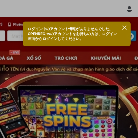
ログイン中のアカウント情報がありませんでした。
OPENREC.tvのアカウントをお持ちの方は、ログイン
画面からログインしてください。