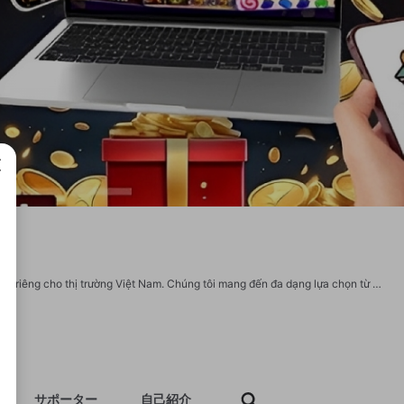
成で
VN 88 tự hào là nhà cung cấp dịch vụ giải trí trực tuyến và cá cược hàng đầu dành riêng cho thị trường Việt Nam. Chúng tôi mang đến đa dạng lựa chọn từ cá độ bóng đá, các môn thể thao khác, sòng bài trực tuyến với người chia bài thật, đến các trò chơi slot hấp dẫn. VN88 luôn đặt uy tín và sự hài lòng của khách hàng lên hàng đầu. #VN88 #nhacaiVN88 #linkvaoVN88 #VN88app #VN88casino - Website: https://vn88aii.com/ - Location: 42/32 Tôn Thất Thiệp, Bến Nghé, Quận 1, Hồ Chí Minh - Phone: 0354459213 - Email: vn88aii.com@gmail.com Social https://www.facebook.com/vn88aiicom/ https://twitter.com/vn88aiicom https://www.youtube.com/@vn88aiicom https://www.linkedin.com/in/vn88aiicom/ https://www.pinterest.com/vn88aiicom/ https://vimeo.com/vn88aiicom https://gravatar.com/vn88aiicom https://www.blogger.com/profile/02955153966061573760 https://bit.ly/m/vn88aiicom https://www.reddit.com/user/vn88aiicom/ https://vn88aiicom.wordpress.com/ https://vn88aiicom.tumblr.com/
サポーター
自己紹介