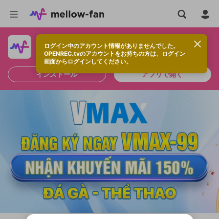
ログイン中のアカウント情報がありませんでした。
快適に視聴するなら、アプリをインストールしよう！
OPENREC.tvのアカウントをお持ちの方は、ログイン
画面からログインしてください。
インストール
アプリで開く
新規登録
OPENREC.tv アカウントは mellow-fan
OPENREC.tvアカウントはmellow-fanア
限定コミュニティ参加方法
パーソナルデータの登録
アカウントに移行しました。
カウントに統合しました。
すでにアカウントをお持ちの方は、ログイ
こちらからOPENREC.tvでログイン中のア
ン画面からログインしてください。
カウント情報を引き継ぐことができます。