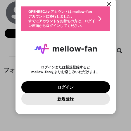
動画プレイリストを選択
生年月
VMAX Nhà Cái
固定動画に設定
不適切なユーザーとして報告しま
ファンレター
OPENREC.tv アカウントは mellow-fan
サブスクシェア
@
vmax99net
@
新規登録
ログイン
すか？
年
月
アカウントに移行しました。
マイページに表示されている動画 (ライブ配信、配
認証コードの入力
すでにアカウントをお持ちの方は、ログイ
生年月は登録後に変更できません。
信予定、アーカイブ、アップロード動画) をページ
選択できるプレイリストがありません。
応援している配信者にファンレターを送ることがで
ン画面からログインしてください。
ご確認ください
のトップに1つ固定できます。動画タイトル横のメ
ログイン
プレイリストは動画の再生画面で作成で
きます。好きなデザインを選んでメッセージを書い
ニューより設定することができます。
メールアドレスで新規登録
メールアドレスでログイン
問題を選択してください
フォロー
この限定コミュニティは、Discordで提供されてい
性別
きます。
たり、エールアイテムでデコレーションして、配信
メールアドレスにメールを送信しました。30分以内
パスワード再設定
ます。
者に届けましょう！
にメール記載の6桁の認証コードを入力してくださ
入力していただいたメールアドレ
男性
女性
その他
利用規約とプライバシーポリシーが更新されま
問題を選択してください
詳しくはこちら
※ファンレター機能は有料サービスです。
い。
または
または
ポイントが不足しています
した。 サービスを利用するには変更後の内容を
Discordアカウントをお持ちでない方
スに、パスワード再設定用URLを
セッションの有効期限が切れたた
ホーム
動画
キャプチャ
プレイリスト
登録したメールアドレスを入力し、送信してくださ
わいせつな表現
チームメンバーに追加しますか？
ブロックリストに追加しますか？
この動画の公開は終了しました
お住まいの地域
ご確認いただき、同意していただく必要があり
認証コード
い。
記載されたメールを送信しました
め、ログアウトしました
Discordとは？からDiscordにアクセス
X
X
ます。
mellowポイントの購入に進みますか？
他者を誹謗中傷する表現
のでご確認ください
0
6
ログインまたは新規登録すると
フォロワー
Discordアカウントを作成
mellow-fanをよりお楽しみいただけます。
キャンセル
キャンセル
OK
はい
OK
0
500
著作権の侵害
Google
Google
利用規約
プレミアム会員に入会
を確認しました。
OK
いいえ
はい
mellow-fan のメールアドレス（mellow-fan.comド
この画面からDiscordに参加する
利用規約
および
プライバシーポリシー
に同意頂いた上で
ログイン
プライバシーポリシー
を確認しました。
メイン及びcs.openrec.co.jpドメイン）が受信拒否設
次にお進みください。
OK
プライバシーの侵害
ご登録いただいた情報はサービスの向上を目的
ログイン
再設定する
動画プレイリストがありません
定に含まれていないかご確認ください。
Yahoo! JAPAN
Yahoo! JAPAN
Discordは第三者が提供するコミュニティーサービスで、
として使用いたします。
報告された問題については、利用規約に違反しているか
動画プレイリストを選択
パスワードを忘れた方は
こちら
過激な暴力や自傷行為
mellow-fanとは関わりがありません。Discordに関してのお
一部サービスをご利用いただくには、生年月の
どうかをスタッフが確認します。
この機能をむやみに使
新規登録
確認しました
問い合わせにはお答えすることができません。Discordの仕
アカウントをお持ちですか？
アカウントを作成する
登録が必要です。
用することは、利用規約違反になります。
様変更により、限定コミュニティ特典の提供が終了する可能
入力
なりすまし行為
Appleでサインアップ
Appleでサインイン
動画のプレイリストを一つ選択すると、そのプレイ
ご登録いただいた情報は公開されません。
性がありますが、その際の補償は一切行いません。外部サー
フォロワーがまだいません
リストの動画をマイページの上部にリストで表示す
ビスとのID連携に関する同意事項に同意の上、参加をお願い
閉じる
ることができます。
出会いを誘導する行為
ファンレターを作成
します。
送信
mellow-fanの
mellow-fanの
利用規約
利用規約
・
・
プライバシーポリシー
プライバシーポリシー
・
・
外部
外部
登録
外部サービスとのID連携に関する同意事項
サービスとのID連携に関する同意事項
サービスとのID連携に関する同意事項
に同意頂いた上
に同意頂いた上
閉じる
ねずみ講やマルチ商法
動画プレイリストを選択
アカウント作成
で、次にお進みください
で、次にお進みください