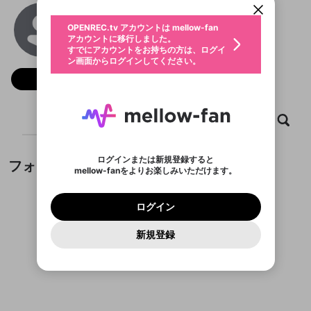
動画プレイリストを選択
生年月
VMAX Nhà Cái
固定動画に設定
不適切なユーザーとして報告しま
ファンレター
OPENREC.tv アカウントは mellow-fan
サブスクシェア
@
vmax99net
@
新規登録
ログイン
すか？
年
月
アカウントに移行しました。
マイページに表示されている動画 (ライブ配信、配
認証コードの入力
すでにアカウントをお持ちの方は、ログイ
生年月は登録後に変更できません。
信予定、アーカイブ、アップロード動画) をページ
選択できるプレイリストがありません。
応援している配信者にファンレターを送ることがで
ン画面からログインしてください。
ご確認ください
のトップに1つ固定できます。動画タイトル横のメ
ログイン
プレイリストは動画の再生画面で作成で
きます。好きなデザインを選んでメッセージを書い
ニューより設定することができます。
メールアドレスで新規登録
メールアドレスでログイン
問題を選択してください
フォロー
この限定コミュニティは、Discordで提供されてい
性別
きます。
たり、エールアイテムでデコレーションして、配信
メールアドレスにメールを送信しました。30分以内
パスワード再設定
ます。
者に届けましょう！
にメール記載の6桁の認証コードを入力してくださ
入力していただいたメールアドレ
男性
女性
その他
利用規約とプライバシーポリシーが更新されま
問題を選択してください
詳しくはこちら
※ファンレター機能は有料サービスです。
い。
または
または
ポイントが不足しています
した。 サービスを利用するには変更後の内容を
Discordアカウントをお持ちでない方
スに、パスワード再設定用URLを
セッションの有効期限が切れたた
ホーム
動画
キャプチャ
プレイリスト
登録したメールアドレスを入力し、送信してくださ
わいせつな表現
ブロックリストに追加しますか？
この動画の公開は終了しました
お住まいの地域
ご確認いただき、同意していただく必要があり
認証コード
い。
記載されたメールを送信しました
め、ログアウトしました
Discordとは？からDiscordにアクセス
X
X
ます。
mellowポイントの購入に進みますか？
他者を誹謗中傷する表現
のでご確認ください
0
6
ログインまたは新規登録すると
フォロー
Discordアカウントを作成
mellow-fanをよりお楽しみいただけます。
キャンセル
OK
OK
0
500
著作権の侵害
Google
Google
利用規約
プレミアム会員に入会
を確認しました。
OK
いいえ
はい
mellow-fan のメールアドレス（mellow-fan.comド
この画面からDiscordに参加する
利用規約
および
プライバシーポリシー
に同意頂いた上で
ログイン
プライバシーポリシー
を確認しました。
メイン及びcs.openrec.co.jpドメイン）が受信拒否設
次にお進みください。
OK
プライバシーの侵害
ご登録いただいた情報はサービスの向上を目的
ログイン
再設定する
動画プレイリストがありません
定に含まれていないかご確認ください。
Yahoo! JAPAN
Yahoo! JAPAN
Discordは第三者が提供するコミュニティーサービスで、
として使用いたします。
報告された問題については、利用規約に違反しているか
動画プレイリストを選択
パスワードを忘れた方は
こちら
過激な暴力や自傷行為
mellow-fanとは関わりがありません。Discordに関してのお
一部サービスをご利用いただくには、生年月の
どうかをスタッフが確認します。
この機能をむやみに使
新規登録
確認しました
問い合わせにはお答えすることができません。Discordの仕
アカウントをお持ちですか？
アカウントを作成する
登録が必要です。
用することは、利用規約違反になります。
様変更により、限定コミュニティ特典の提供が終了する可能
入力
なりすまし行為
Appleでサインアップ
Appleでサインイン
動画のプレイリストを一つ選択すると、そのプレイ
ご登録いただいた情報は公開されません。
性がありますが、その際の補償は一切行いません。外部サー
フォローしているチャンネルがありません
リストの動画をマイページの上部にリストで表示す
ビスとのID連携に関する同意事項に同意の上、参加をお願い
閉じる
ることができます。
出会いを誘導する行為
ファンレターを作成
します。
送信
mellow-fanの
mellow-fanの
利用規約
利用規約
・
・
プライバシーポリシー
プライバシーポリシー
・
・
外部
外部
登録
外部サービスとのID連携に関する同意事項
サービスとのID連携に関する同意事項
サービスとのID連携に関する同意事項
に同意頂いた上
に同意頂いた上
閉じる
ねずみ講やマルチ商法
動画プレイリストを選択
アカウント作成
で、次にお進みください
で、次にお進みください