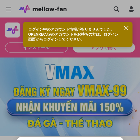
ログイン中のアカウント情報がありませんでした。
快適に視聴するなら、アプリをインストールしよう！
OPENREC.tvのアカウントをお持ちの方は、ログイン
画面からログインしてください。
インストール
アプリで開く
新規登録
OPENREC.tv アカウントは mellow-fan
OPENREC.tvアカウントはmellow-fanア
限定コミュニティ参加方法
パーソナルデータの登録
アカウントに移行しました。
カウントに統合しました。
すでにアカウントをお持ちの方は、ログイ
こちらからOPENREC.tvでログイン中のア
ン画面からログインしてください。
カウント情報を引き継ぐことができます。