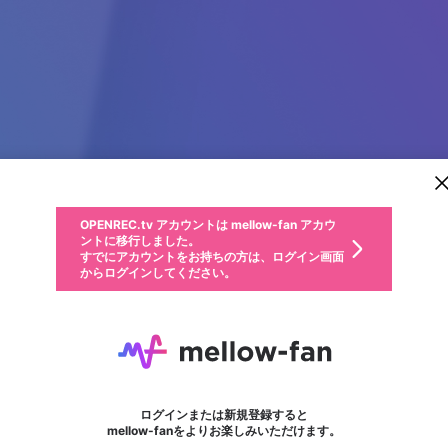
新規登録
OPENREC.tv アカウントは mellow-fan アカウ
OPENREC.tvアカウントはmellow-fanアカウン
パーソナルデータの登録
限定コミュニティ参加方法
ントに移行しました。
トに統合しました。
すでにアカウントをお持ちの方は、ログイン画面
こちらからOPENREC.tvでログイン中のアカウ
からログインしてください。
ント情報を引き継ぐことができます。
動画プレイリストを選択
生年月
固定動画に設定
不適切なユーザーとして報告します
ファンレター
サブスクシェア
OPENREC.tv アカウントは mellow-fan アカウ
@
新規登録
ログイン
か？
年
月
ントに移行しました。
マイページに表示されている動画 (ライブ配信、配信予定、ア
すでにアカウントをお持ちの方は、ログイン画面
ーカイブ、アップロード動画) をページのトップに1つ固定で
MM88
応援している配信者にファンレターを送ることができま
生年月は登録後に変更できません。
認証コードの入力
できるプレイリストがありません。プレイリストは動画の再生画面で作
からログインしてください。
きます。動画タイトル横のメニューより設定することができま
す。好きなデザインを選んでメッセージを書いたり、エ
ログイン
す。
ご確認ください
す。
メールアドレスで新規登録
メールアドレスでログイン
問題を選択してください
ールアイテムでデコレーションして、配信者に届けまし
性別
ょう！
メールアドレスにメールを送信しました。30分以内にメ
パスワード再設定
詳しくはこちら
この限定コミュニティは、Discordで提供されています。
入力していただいたメールアドレス
男性
女性
その他
問題を選択してください
※ファンレター機能は有料サービスです。
ール記載の6桁の認証コードを入力してください。
フォロー
利用規約とプライバシーポリシーが更新されました。
または
または
ポイントが不足しています
に、パスワード再設定用URLを記載
セッションの有効期限が切れたた
Discordアカウントをお持ちでない方
サービスを利用するには変更後の内容をご確認いただ
わいせつな表現
認証コード
検索履歴をすべて削除しますか？
ブロックリストに追加しますか？
この動画の公開は終了しました
登録したメールアドレスを入力し、送信してください。
お住まいの地域
されたメールを送信しましたのでご
め、ログアウトしました
き、同意していただく必要があります。
X
X
Discordとは？からDiscordにアクセス
mellowポイントの購入に進みますか？
他者を誹謗中傷する表現
0
6
確認ください
ログインまたは新規登録すると
Discordアカウントを作成
キャンセル
mellow-fanをよりお楽しみいただけます。
いいえ
OK
はい
OK
利用規約
を確認しました。
0
500
著作権の侵害
Google
Google
キャプチャ
プレイリスト
フォロー
フォロワー
プレミアム会員に入会
mellow-fan のメールアドレス（mellow-fan.comドメイン
OK