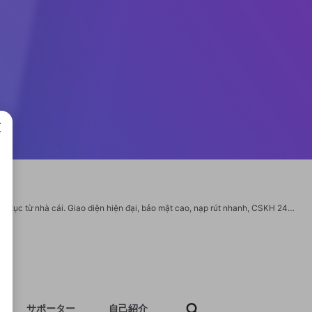
成で
MM88 cung cấp kèo bóng đá hôm nay và kèo trực tuyến chuẩn xác, cập nhật liên tục từ nhà cái. Giao diện hiện đại, bảo mật cao, nạp rút nhanh, CSKH 24/7 – hỗ trợ người chơi cá cược dễ dàng, mọi lúc mọi nơi. Website chính thức: https://mm88.mx/ Email: support@mm88.mx Hotline: 0374658234 Địa chỉ: 207 Đường Số 3,Bình Trị Đông B, Bình Tân, Hồ Chí Minh, Việt Nam #mm88 #mm_88 #linkvaomm88 #trangchumm88 #nhacaimm88 Social: https://www.youtube.com/@MM88mx https://twitter.com/MM88mx https://www.pinterest.com/MM88mx https://500px.com/p/mm88mx https://gravatar.com/mm88mx https://vi.gravatar.com/mm88mx https://hu.gravatar.com/mm88mx https://substance3d.adobe.com/community-assets/profile/org.adobe.user:DC872284689067D70A495CC2@AdobeID https://github.com/MM88mx https://bit.ly/4lbuCLA https://x.com/MM88mx https://www.reddit.com/user/Mental_Growth_1239/ https://www.behance.net/MM88mx https://sites.google.com/view/mm88mx/ https://www.tumblr.com/mm88mx https://prosinrefgi.wixsite.com/pmbpf/profile/fedi823
サポーター
自己紹介