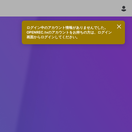
ログイン中のアカウント情報がありませんでした。
OPENREC.tvのアカウントをお持ちの方は、ログイン
画面からログインしてください。