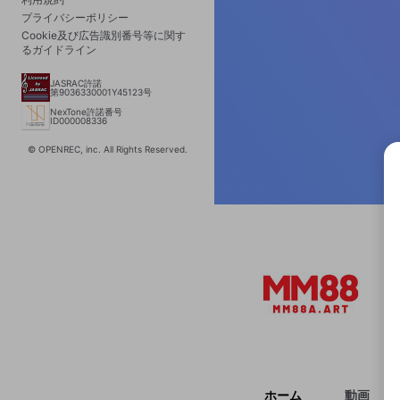
プライバシーポリシー
Cookie及び広告識別番号等に関す
るガイドライン
JASRAC許諾
第9036330001Y45123号
NexTone許諾番号
ID000008336
© OPENREC, inc. All Rights Reserved.
選択
きま
ホーム
動画