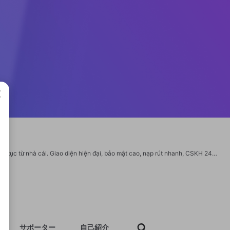
成で
MM88 cung cấp kèo bóng đá hôm nay và kèo trực tuyến chuẩn xác, cập nhật liên tục từ nhà cái. Giao diện hiện đại, bảo mật cao, nạp rút nhanh, CSKH 24/7 – hỗ trợ người chơi cá cược dễ dàng, mọi lúc mọi nơi. Website chính thức: https://mm88.mx/ Email: support@mm88.mx Hotline: 0374658234 Địa chỉ: 207 Đường Số 3,Bình Trị Đông B, Bình Tân, Hồ Chí Minh, Việt Nam #mm88 #mm_88 #linkvaomm88 #trangchumm88 #nhacaimm88 Social: https://www.youtube.com/@MM88mx https://twitter.com/MM88mx https://www.pinterest.com/MM88mx https://500px.com/p/mm88mx https://gravatar.com/mm88mx https://vi.gravatar.com/mm88mx https://hu.gravatar.com/mm88mx https://substance3d.adobe.com/community-assets/profile/org.adobe.user:DC872284689067D70A495CC2@AdobeID https://github.com/MM88mx https://bit.ly/4lbuCLA https://x.com/MM88mx https://www.reddit.com/user/Mental_Growth_1239/ https://www.behance.net/MM88mx https://sites.google.com/view/mm88mx/ https://www.tumblr.com/mm88mx https://prosinrefgi.wixsite.com/pmbpf/profile/fedi823
サポーター
自己紹介