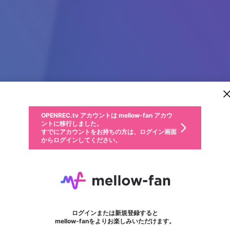
新規登録
OPENREC.tv アカウントは mellow-fan アカウ
OPENREC.tvアカウントはmellow-fanアカウン
パーソナルデータの登録
限定コミュニティ参加方法
ントに移行しました。
トに統合しました。
すでにアカウントをお持ちの方は、ログイン画面
こちらからOPENREC.tvでログイン中のアカウ
からログインしてください。
ント情報を引き継ぐことができます。
動画プレイリストを選択
生年月
固定動画に設定
不適切なユーザーとして報告します
ファンレター
サブスクシェア
OPENREC.tv アカウントは mellow-fan アカウ
@
新規登録
ログイン
か？
年
月
ントに移行しました。
マイページに表示されている動画 (ライブ配信、配信予定、ア
すでにアカウントをお持ちの方は、ログイン画面
ーカイブ、アップロード動画) をページのトップに1つ固定で
MM88
応援している配信者にファンレターを送ることができま
生年月は登録後に変更できません。
認証コードの入力
できるプレイリストがありません。プレイリストは動画の再生画面で作
からログインしてください。
きます。動画タイトル横のメニューより設定することができま
す。好きなデザインを選んでメッセージを書いたり、エ
ログイン
す。
ご確認ください
す。
メールアドレスで新規登録
メールアドレスでログイン
問題を選択してください
ールアイテムでデコレーションして、配信者に届けまし
性別
ょう！
メールアドレスにメールを送信しました。30分以内にメ
パスワード再設定
詳しくはこちら
この限定コミュニティは、Discordで提供されています。
入力していただいたメールアドレス
男性
女性
その他
問題を選択してください
※ファンレター機能は有料サービスです。
ール記載の6桁の認証コードを入力してください。
フォロー
利用規約とプライバシーポリシーが更新されました。
または
または
ポイントが不足しています
に、パスワード再設定用URLを記載
セッションの有効期限が切れたた
Discordアカウントをお持ちでない方
サービスを利用するには変更後の内容をご確認いただ
わいせつな表現
認証コード
検索履歴をすべて削除しますか？
ブロックリストに追加しますか？
この動画の公開は終了しました
登録したメールアドレスを入力し、送信してください。
お住まいの地域
されたメールを送信しましたのでご
め、ログアウトしました
き、同意していただく必要があります。
X
X
Discordとは？からDiscordにアクセス
mellowポイントの購入に進みますか？
他者を誹謗中傷する表現
0
6
確認ください
ログインまたは新規登録すると
Discordアカウントを作成
キャンセル
mellow-fanをよりお楽しみいただけます。
いいえ
OK
はい
OK
利用規約
を確認しました。
0
500
著作権の侵害
Google
Google
キャプチャ
プレイリスト
フォロー
フォロワー
プレミアム会員に入会
mellow-fan のメールアドレス（mellow-fan.comドメイン
OK