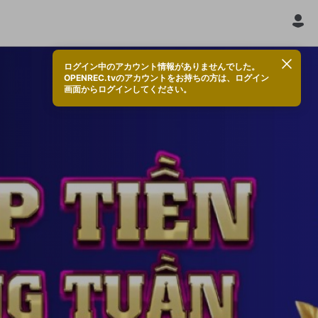
ログイン中のアカウント情報がありませんでした。
OPENREC.tvのアカウントをお持ちの方は、ログイン
画面からログインしてください。