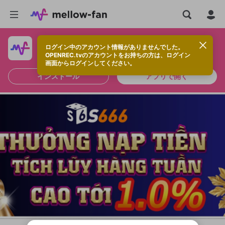
ログイン中のアカウント情報がありませんでした。
快適に視聴するなら、アプリをインストールしよう！
OPENREC.tvのアカウントをお持ちの方は、ログイン
画面からログインしてください。
インストール
アプリで開く
新規登録
OPENREC.tv アカウントは mellow-fan
OPENREC.tvアカウントはmellow-fanア
限定コミュニティ参加方法
パーソナルデータの登録
アカウントに移行しました。
カウントに統合しました。
すでにアカウントをお持ちの方は、ログイ
こちらからOPENREC.tvでログイン中のア
ン画面からログインしてください。
カウント情報を引き継ぐことができます。