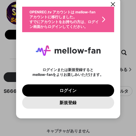
動画プレイリストを選択
生年月
S666 VN
固定動画に設定
不適切なユーザーとして報告しま
ファンレター
OPENREC.tv アカウントは mellow-fan
サブスクシェア
@
新規登録
ログイン
すか？
年
月
アカウントに移行しました。
マイページに表示されている動画 (ライブ配信、配
認証コードの入力
すでにアカウントをお持ちの方は、ログイ
生年月は登録後に変更できません。
信予定、アーカイブ、アップロード動画) をページ
選択できるプレイリストがありません。
応援している配信者にファンレターを送ることがで
ン画面からログインしてください。
ご確認ください
のトップに1つ固定できます。動画タイトル横のメ
ログイン
プレイリストは動画の再生画面で作成で
きます。好きなデザインを選んでメッセージを書い
ニューより設定することができます。
メールアドレスで新規登録
メールアドレスでログイン
問題を選択してください
フォロー
この限定コミュニティは、Discordで提供されてい
性別
きます。
たり、エールアイテムでデコレーションして、配信
メールアドレスにメールを送信しました。30分以内
パスワード再設定
ます。
者に届けましょう！
にメール記載の6桁の認証コードを入力してくださ
入力していただいたメールアドレ
男性
女性
その他
利用規約とプライバシーポリシーが更新されま
問題を選択してください
詳しくはこちら
※ファンレター機能は有料サービスです。
い。
または
または
ポイントが不足しています
した。 サービスを利用するには変更後の内容を
Discordアカウントをお持ちでない方
スに、パスワード再設定用URLを
セッションの有効期限が切れたた
ホーム
動画
キャプチャ
プレイリスト
登録したメールアドレスを入力し、送信してくださ
わいせつな表現
ブロックリストに追加しますか？
この動画の公開は終了しました
お住まいの地域
ご確認いただき、同意していただく必要があり
認証コード
い。
記載されたメールを送信しました
め、ログアウトしました
Discordとは？からDiscordにアクセス
X
X
ます。
mellowポイントの購入に進みますか？
他者を誹謗中傷する表現
のでご確認ください
0
6
S666 VNが作成したキャプチャをみる
ログインまたは新規登録すると
Discordアカウントを作成
mellow-fanをよりお楽しみいただけます。
キャンセル
OK
OK
0
500
著作権の侵害
新着
人気
Google
Google
利用規約
プレミアム会員に入会
を確認しました。
OK
いいえ
はい
mellow-fan のメールアドレス（mellow-fan.comド
この画面からDiscordに参加する
利用規約
および
プライバシーポリシー
に同意頂いた上で
ログイン
プライバシーポリシー
を確認しました。
メイン及びcs.openrec.co.jpドメイン）が受信拒否設
次にお進みください。
OK
プライバシーの侵害
ご登録いただいた情報はサービスの向上を目的
S666 VNのキャプチャ
ログイン
フィルタ
再設定する
動画プレイリストがありません
定に含まれていないかご確認ください。
Yahoo! JAPAN
Yahoo! JAPAN
Discordは第三者が提供するコミュニティーサービスで、
として使用いたします。
報告された問題については、利用規約に違反しているか
動画プレイリストを選択
パスワードを忘れた方は
こちら
過激な暴力や自傷行為
mellow-fanとは関わりがありません。Discordに関してのお
一部サービスをご利用いただくには、生年月の
どうかをスタッフが確認します。
この機能をむやみに使
新規登録
確認しました
問い合わせにはお答えすることができません。Discordの仕
アカウントをお持ちですか？
アカウントを作成する
登録が必要です。
用することは、利用規約違反になります。
様変更により、限定コミュニティ特典の提供が終了する可能
入力
なりすまし行為
Appleでサインアップ
Appleでサインイン
動画のプレイリストを一つ選択すると、そのプレイ
ご登録いただいた情報は公開されません。
性がありますが、その際の補償は一切行いません。外部サー
リストの動画をマイページの上部にリストで表示す
ビスとのID連携に関する同意事項に同意の上、参加をお願い
閉じる
ることができます。
出会いを誘導する行為
ファンレターを作成
します。
送信
mellow-fanの
mellow-fanの
利用規約
利用規約
・
・
プライバシーポリシー
プライバシーポリシー
・
・
外部
外部
登録
外部サービスとのID連携に関する同意事項
サービスとのID連携に関する同意事項
サービスとのID連携に関する同意事項
に同意頂いた上
に同意頂いた上
キャプチャがありません
閉じる
ねずみ講やマルチ商法
動画プレイリストを選択
アカウント作成
で、次にお進みください
で、次にお進みください