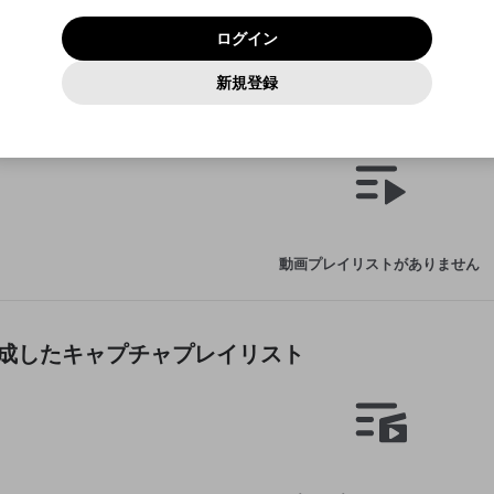
いいえ
はい
利用規約
および
プライバシーポリシー
に同意頂いた上で次にお
この画面からDiscordに参加する
プライバシーポリシー
を確認しました。
及びcs.openrec.co.jpドメイン）が受信拒否設定に含まれて
ログイン
進みください。
OK
プライバシーの侵害
ご登録いただいた情報はサービスの向上を目的として
動画プレイリストがありません
再設定する
いないかご確認ください。
ログイン
Yahoo! JAPAN
Yahoo! JAPAN
使用いたします。
Discordは第三者が提供するコミュニティーサービスで、mellow-
報告された問題については、利用規約に違反しているかどうか
動画
キャプチャ
パスワードを忘れた方は
こちら
過激な暴力や自傷行為
確認しました
fanとは関わりがありません。Discordに関してのお問い合わせには
一部サービスをご利用いただくには、生年月の登録が
をスタッフが確認します。
この機能をむやみに使用すること
新規登録
動画プレイリストを選択
お答えすることができません。Discordの仕様変更により、限定コ
アカウントをお持ちですか？
アカウントを作成する
入力
必要です。
は、利用規約違反になります。
Appleでサインアップ
Appleでサインイン
ミュニティ特典の提供が終了する可能性がありますが、その際の補
なりすまし行為
ínが作成した動画プレイリスト
ご登録いただいた情報は公開されません。
償は一切行いません。外部サービスとのID連携に関する同意事項に
動画のプレイリストを一つ選択すると、そのプレイリストの動
同意の上、参加をお願いします。
出会いを誘導する行為
閉じる
画をマイページの上部にリストで表示することができます。
ファンレターを作成
送信
mellow-fanの
mellow-fanの
利用規約
利用規約
・
・
プライバシーポリシー
プライバシーポリシー
・
・
外部サービ
外部サービ
外部サービスとのID連携に関する同意事項
登録
スとのID連携に関する同意事項
スとのID連携に関する同意事項
に同意頂いた上で、次にお進み
に同意頂いた上で、次にお進み
閉じる
ねずみ講やマルチ商法
アカウント作成
動画プレイリストを選択
ください
ください
Discordとは？
Discordに参加する
誤解を招く配信設定
あとで登録
mellow-fanからのお得な情報をメールで受け取
動画プレイリストがありません
ゲームの録画禁止区域の配信
る
改造版・海賊版ソフトの配信
政治的・宗教的・人種的な内容
tínが作成したキャプチャプレイリスト
その他の問題