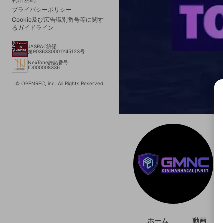
プライバシーポリシー
Cookie及び広告識別番号等に関す
るガイドライン
JASRAC許諾
第9036330001Y45123号
NexTone許諾番号
ID000008336
© OPENREC, inc. All Rights Reserved.
選択
きま
ホーム
動画