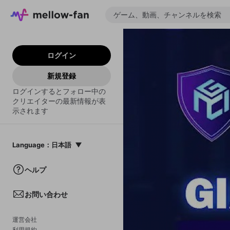
ログイン
新規登録
ログインするとフォロー中の
クリエイターの最新情報が表
示されます
Language
：
日本語
日本語
ヘルプ
English
お問い合わせ
中文(簡体)
한국어
運営会社
利用規約