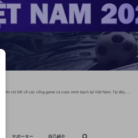
成で
Nhà cái uy tín là nền tảng hàng đầu chuyên đánh giá, xếp hạng và cung cấp thông tin chi tiết về các cổng game cá cược minh bạch tại Việt Nam. Tại đây, người chơi có thể dễ dàng tra cứu thông tin về giấy phép hoạt động, các chương trình khuyến mãi cũng như chất lượng dịch vụ của từng thương hiệu. Website: https://giaimanhacai.jp.net/ Phone: 0938552142 Địa chỉ: 95/36 Huỳnh Văn Bánh, Phường 15, Phú Nhuận, Thành phố Hồ Chí Minh, Việt Nam Email: giaimanhacaijpnet@gmail.com Tags: #nhacaiuytin #topnhacai #danhgianhacai #giaimanhacai
サポーター
自己紹介