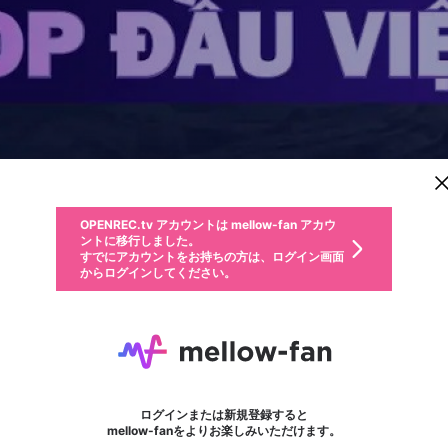
新規登録
OPENREC.tv アカウントは mellow-fan アカウ
OPENREC.tvアカウントはmellow-fanアカウン
パーソナルデータの登録
限定コミュニティ参加方法
ントに移行しました。
トに統合しました。
すでにアカウントをお持ちの方は、ログイン画面
こちらからOPENREC.tvでログイン中のアカウ
からログインしてください。
ント情報を引き継ぐことができます。
動画プレイリストを選択
生年月
固定動画に設定
不適切なユーザーとして報告します
ファンレター
サブスクシェア
OPENREC.tv アカウントは mellow-fan アカウ
@
新規登録
ログイン
か？
年
月
ントに移行しました。
マイページに表示されている動画 (ライブ配信、配信予定、ア
すでにアカウントをお持ちの方は、ログイン画面
ーカイブ、アップロード動画) をページのトップに1つ固定で
Nhà cái uy tín
応援している配信者にファンレターを送ることができま
生年月は登録後に変更できません。
認証コードの入力
できるプレイリストがありません。プレイリストは動画の再生画面で作
からログインしてください。
きます。動画タイトル横のメニューより設定することができま
す。好きなデザインを選んでメッセージを書いたり、エ
ログイン
す。
ご確認ください
す。
メールアドレスで新規登録
メールアドレスでログイン
問題を選択してください
ールアイテムでデコレーションして、配信者に届けまし
性別
ょう！
メールアドレスにメールを送信しました。30分以内にメ
パスワード再設定
詳しくはこちら
この限定コミュニティは、Discordで提供されています。
入力していただいたメールアドレス
男性
女性
その他
問題を選択してください
※ファンレター機能は有料サービスです。
ール記載の6桁の認証コードを入力してください。
フォロー
利用規約とプライバシーポリシーが更新されました。
または
または
ポイントが不足しています
に、パスワード再設定用URLを記載
セッションの有効期限が切れたた
Discordアカウントをお持ちでない方
サービスを利用するには変更後の内容をご確認いただ
わいせつな表現
認証コード
検索履歴をすべて削除しますか？
ブロックリストに追加しますか？
この動画の公開は終了しました
登録したメールアドレスを入力し、送信してください。
お住まいの地域
されたメールを送信しましたのでご
め、ログアウトしました
き、同意していただく必要があります。
X
X
Discordとは？からDiscordにアクセス
mellowポイントの購入に進みますか？
他者を誹謗中傷する表現
0
6
確認ください
ログインまたは新規登録すると
Discordアカウントを作成
キャンセル
mellow-fanをよりお楽しみいただけます。
いいえ
OK
はい
OK
利用規約
を確認しました。
0
500
著作権の侵害
Google
Google
キャプチャ
プレイリスト
フォロー
フォロワー
プレミアム会員に入会
mellow-fan のメールアドレス（mellow-fan.comドメイン
OK