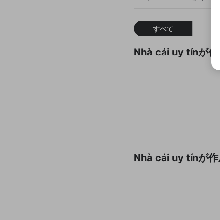
すべて
Nhà cái uy t
Nhà cái uy 