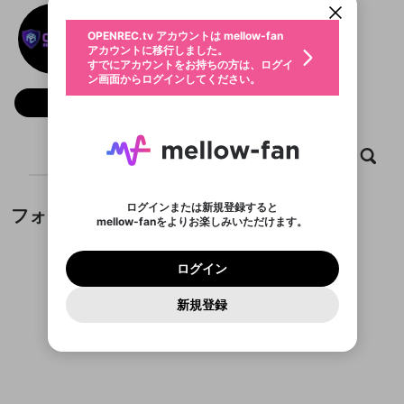
動画プレイリストを選択
生年月
Nhà cái uy tín
固定動画に設定
不適切なユーザーとして報告しま
ファンレター
OPENREC.tv アカウントは mellow-fan
サブスクシェア
@
新規登録
ログイン
すか？
年
月
アカウントに移行しました。
マイページに表示されている動画 (ライブ配信、配
認証コードの入力
すでにアカウントをお持ちの方は、ログイ
生年月は登録後に変更できません。
信予定、アーカイブ、アップロード動画) をページ
選択できるプレイリストがありません。
応援している配信者にファンレターを送ることがで
ン画面からログインしてください。
ご確認ください
のトップに1つ固定できます。動画タイトル横のメ
ログイン
プレイリストは動画の再生画面で作成で
きます。好きなデザインを選んでメッセージを書い
ニューより設定することができます。
メールアドレスで新規登録
メールアドレスでログイン
問題を選択してください
フォロー
この限定コミュニティは、Discordで提供されてい
性別
きます。
たり、エールアイテムでデコレーションして、配信
メールアドレスにメールを送信しました。30分以内
パスワード再設定
ます。
者に届けましょう！
にメール記載の6桁の認証コードを入力してくださ
入力していただいたメールアドレ
男性
女性
その他
利用規約とプライバシーポリシーが更新されま
問題を選択してください
詳しくはこちら
※ファンレター機能は有料サービスです。
い。
または
または
ポイントが不足しています
した。 サービスを利用するには変更後の内容を
Discordアカウントをお持ちでない方
スに、パスワード再設定用URLを
セッションの有効期限が切れたた
ホーム
動画
キャプチャ
プレイリスト
登録したメールアドレスを入力し、送信してくださ
わいせつな表現
チームメンバーに追加しますか？
ブロックリストに追加しますか？
この動画の公開は終了しました
お住まいの地域
ご確認いただき、同意していただく必要があり
認証コード
い。
記載されたメールを送信しました
め、ログアウトしました
Discordとは？からDiscordにアクセス
X
X
ます。
mellowポイントの購入に進みますか？
他者を誹謗中傷する表現
のでご確認ください
0
6
ログインまたは新規登録すると
フォロワー
Discordアカウントを作成
mellow-fanをよりお楽しみいただけます。
キャンセル
キャンセル
OK
はい
OK
0
500
著作権の侵害
Google
Google
利用規約
プレミアム会員に入会
を確認しました。
OK
いいえ
はい
mellow-fan のメールアドレス（mellow-fan.comド
この画面からDiscordに参加する
利用規約
および
プライバシーポリシー
に同意頂いた上で
ログイン
プライバシーポリシー
を確認しました。
メイン及びcs.openrec.co.jpドメイン）が受信拒否設
次にお進みください。
OK
プライバシーの侵害
ご登録いただいた情報はサービスの向上を目的
ログイン
再設定する
動画プレイリストがありません
定に含まれていないかご確認ください。
Yahoo! JAPAN
Yahoo! JAPAN
Discordは第三者が提供するコミュニティーサービスで、
として使用いたします。
報告された問題については、利用規約に違反しているか
動画プレイリストを選択
パスワードを忘れた方は
こちら
過激な暴力や自傷行為
mellow-fanとは関わりがありません。Discordに関してのお
一部サービスをご利用いただくには、生年月の
どうかをスタッフが確認します。
この機能をむやみに使
新規登録
確認しました
問い合わせにはお答えすることができません。Discordの仕
アカウントをお持ちですか？
アカウントを作成する
登録が必要です。
用することは、利用規約違反になります。
様変更により、限定コミュニティ特典の提供が終了する可能
入力
なりすまし行為
Appleでサインアップ
Appleでサインイン
動画のプレイリストを一つ選択すると、そのプレイ
ご登録いただいた情報は公開されません。
性がありますが、その際の補償は一切行いません。外部サー
フォロワーがまだいません
リストの動画をマイページの上部にリストで表示す
ビスとのID連携に関する同意事項に同意の上、参加をお願い
閉じる
ることができます。
出会いを誘導する行為
ファンレターを作成
します。
送信
mellow-fanの
mellow-fanの
利用規約
利用規約
・
・
プライバシーポリシー
プライバシーポリシー
・
・
外部
外部
登録
外部サービスとのID連携に関する同意事項
サービスとのID連携に関する同意事項
サービスとのID連携に関する同意事項
に同意頂いた上
に同意頂いた上
閉じる
ねずみ講やマルチ商法
動画プレイリストを選択
アカウント作成
で、次にお進みください
で、次にお進みください