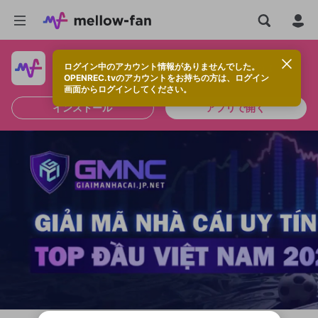
ログイン中のアカウント情報がありませんでした。
快適に視聴するなら、アプリをインストールしよう！
OPENREC.tvのアカウントをお持ちの方は、ログイン
画面からログインしてください。
インストール
アプリで開く
新規登録
OPENREC.tv アカウントは mellow-fan
OPENREC.tvアカウントはmellow-fanア
限定コミュニティ参加方法
パーソナルデータの登録
アカウントに移行しました。
カウントに統合しました。
すでにアカウントをお持ちの方は、ログイ
こちらからOPENREC.tvでログイン中のア
ン画面からログインしてください。
カウント情報を引き継ぐことができます。