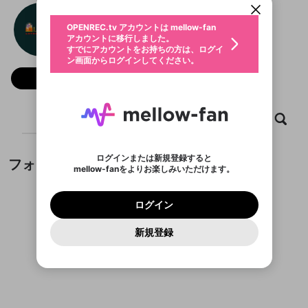
動画プレイリストを選択
生年月
loto188 sa com
固定動画に設定
不適切なユーザーとして報告しま
ファンレター
OPENREC.tv アカウントは mellow-fan
サブスクシェア
@
新規登録
ログイン
すか？
年
月
アカウントに移行しました。
マイページに表示されている動画 (ライブ配信、配
認証コードの入力
すでにアカウントをお持ちの方は、ログイ
生年月は登録後に変更できません。
信予定、アーカイブ、アップロード動画) をページ
選択できるプレイリストがありません。
応援している配信者にファンレターを送ることがで
ン画面からログインしてください。
ご確認ください
のトップに1つ固定できます。動画タイトル横のメ
ログイン
プレイリストは動画の再生画面で作成で
きます。好きなデザインを選んでメッセージを書い
ニューより設定することができます。
メールアドレスで新規登録
メールアドレスでログイン
問題を選択してください
フォロー
この限定コミュニティは、Discordで提供されてい
性別
きます。
たり、エールアイテムでデコレーションして、配信
メールアドレスにメールを送信しました。30分以内
パスワード再設定
ます。
者に届けましょう！
にメール記載の6桁の認証コードを入力してくださ
入力していただいたメールアドレ
男性
女性
その他
利用規約とプライバシーポリシーが更新されま
問題を選択してください
詳しくはこちら
※ファンレター機能は有料サービスです。
い。
または
または
ポイントが不足しています
した。 サービスを利用するには変更後の内容を
Discordアカウントをお持ちでない方
スに、パスワード再設定用URLを
セッションの有効期限が切れたた
ホーム
動画
キャプチャ
プレイリスト
登録したメールアドレスを入力し、送信してくださ
わいせつな表現
チームメンバーに追加しますか？
ブロックリストに追加しますか？
この動画の公開は終了しました
お住まいの地域
ご確認いただき、同意していただく必要があり
認証コード
い。
記載されたメールを送信しました
め、ログアウトしました
Discordとは？からDiscordにアクセス
X
X
ます。
mellowポイントの購入に進みますか？
他者を誹謗中傷する表現
のでご確認ください
0
6
ログインまたは新規登録すると
フォロワー
Discordアカウントを作成
mellow-fanをよりお楽しみいただけます。
キャンセル
キャンセル
OK
はい
OK
0
500
著作権の侵害
Google
Google
利用規約
プレミアム会員に入会
を確認しました。
OK
いいえ
はい
mellow-fan のメールアドレス（mellow-fan.comド
この画面からDiscordに参加する
利用規約
および
プライバシーポリシー
に同意頂いた上で
ログイン
プライバシーポリシー
を確認しました。
メイン及びcs.openrec.co.jpドメイン）が受信拒否設
次にお進みください。
OK
プライバシーの侵害
ご登録いただいた情報はサービスの向上を目的
ログイン
再設定する
動画プレイリストがありません
定に含まれていないかご確認ください。
Yahoo! JAPAN
Yahoo! JAPAN
Discordは第三者が提供するコミュニティーサービスで、
として使用いたします。
報告された問題については、利用規約に違反しているか
動画プレイリストを選択
パスワードを忘れた方は
こちら
過激な暴力や自傷行為
mellow-fanとは関わりがありません。Discordに関してのお
一部サービスをご利用いただくには、生年月の
どうかをスタッフが確認します。
この機能をむやみに使
新規登録
確認しました
問い合わせにはお答えすることができません。Discordの仕
アカウントをお持ちですか？
アカウントを作成する
登録が必要です。
用することは、利用規約違反になります。
様変更により、限定コミュニティ特典の提供が終了する可能
入力
なりすまし行為
Appleでサインアップ
Appleでサインイン
動画のプレイリストを一つ選択すると、そのプレイ
ご登録いただいた情報は公開されません。
性がありますが、その際の補償は一切行いません。外部サー
フォロワーがまだいません
リストの動画をマイページの上部にリストで表示す
ビスとのID連携に関する同意事項に同意の上、参加をお願い
閉じる
ることができます。
出会いを誘導する行為
ファンレターを作成
します。
送信
mellow-fanの
mellow-fanの
利用規約
利用規約
・
・
プライバシーポリシー
プライバシーポリシー
・
・
外部
外部
登録
外部サービスとのID連携に関する同意事項
サービスとのID連携に関する同意事項
サービスとのID連携に関する同意事項
に同意頂いた上
に同意頂いた上
閉じる
ねずみ講やマルチ商法
動画プレイリストを選択
アカウント作成
で、次にお進みください
で、次にお進みください