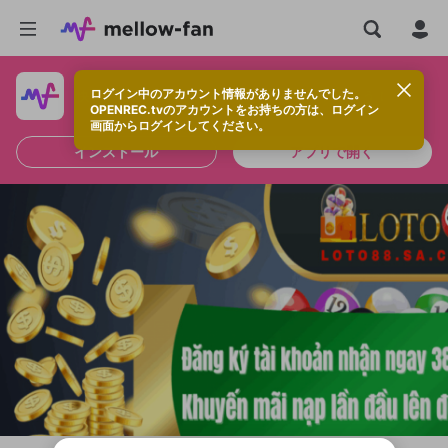
ログイン中のアカウント情報がありませんでした。
快適に視聴するなら、アプリをインストールしよう！
OPENREC.tvのアカウントをお持ちの方は、ログイン
画面からログインしてください。
インストール
アプリで開く
新規登録
OPENREC.tv アカウントは mellow-fan
OPENREC.tvアカウントはmellow-fanア
限定コミュニティ参加方法
パーソナルデータの登録
アカウントに移行しました。
カウントに統合しました。
すでにアカウントをお持ちの方は、ログイ
こちらからOPENREC.tvでログイン中のア
ン画面からログインしてください。
カウント情報を引き継ぐことができます。