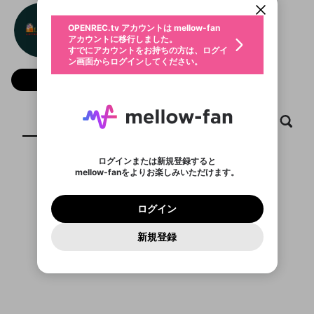
動画プレイリストを選択
生年月
loto188 sa com
固定動画に設定
不適切なユーザーとして報告しま
ファンレター
OPENREC.tv アカウントは mellow-fan
サブスクシェア
@
新規登録
ログイン
すか？
年
月
アカウントに移行しました。
マイページに表示されている動画 (ライブ配信、配
認証コードの入力
すでにアカウントをお持ちの方は、ログイ
生年月は登録後に変更できません。
信予定、アーカイブ、アップロード動画) をページ
選択できるプレイリストがありません。
応援している配信者にファンレターを送ることがで
ン画面からログインしてください。
ご確認ください
のトップに1つ固定できます。動画タイトル横のメ
ログイン
プレイリストは動画の再生画面で作成で
きます。好きなデザインを選んでメッセージを書い
ニューより設定することができます。
メールアドレスで新規登録
メールアドレスでログイン
問題を選択してください
フォロー
この限定コミュニティは、Discordで提供されてい
性別
きます。
たり、エールアイテムでデコレーションして、配信
メールアドレスにメールを送信しました。30分以内
パスワード再設定
ます。
者に届けましょう！
にメール記載の6桁の認証コードを入力してくださ
入力していただいたメールアドレ
男性
女性
その他
利用規約とプライバシーポリシーが更新されま
問題を選択してください
詳しくはこちら
※ファンレター機能は有料サービスです。
い。
または
または
ポイントが不足しています
した。 サービスを利用するには変更後の内容を
Discordアカウントをお持ちでない方
スに、パスワード再設定用URLを
セッションの有効期限が切れたた
ホーム
動画
キャプチャ
プレイリスト
登録したメールアドレスを入力し、送信してくださ
わいせつな表現
ブロックリストに追加しますか？
この動画の公開は終了しました
お住まいの地域
ご確認いただき、同意していただく必要があり
認証コード
い。
記載されたメールを送信しました
め、ログアウトしました
Discordとは？からDiscordにアクセス
X
X
ます。
mellowポイントの購入に進みますか？
他者を誹謗中傷する表現
のでご確認ください
0
6
ログインまたは新規登録すると
Discordアカウントを作成
mellow-fanをよりお楽しみいただけます。
キャンセル
OK
OK
0
500
著作権の侵害
表示するコンテンツがありません
Google
Google
利用規約
プレミアム会員に入会
を確認しました。
OK
いいえ
はい
mellow-fan のメールアドレス（mellow-fan.comド
この画面からDiscordに参加する
利用規約
および
プライバシーポリシー
に同意頂いた上で
ログイン
プライバシーポリシー
を確認しました。
メイン及びcs.openrec.co.jpドメイン）が受信拒否設
次にお進みください。
OK
プライバシーの侵害
ご登録いただいた情報はサービスの向上を目的
ログイン
再設定する
動画プレイリストがありません
定に含まれていないかご確認ください。
Yahoo! JAPAN
Yahoo! JAPAN
Discordは第三者が提供するコミュニティーサービスで、
として使用いたします。
報告された問題については、利用規約に違反しているか
動画プレイリストを選択
パスワードを忘れた方は
こちら
過激な暴力や自傷行為
mellow-fanとは関わりがありません。Discordに関してのお
一部サービスをご利用いただくには、生年月の
どうかをスタッフが確認します。
この機能をむやみに使
新規登録
確認しました
問い合わせにはお答えすることができません。Discordの仕
アカウントをお持ちですか？
アカウントを作成する
登録が必要です。
用することは、利用規約違反になります。
様変更により、限定コミュニティ特典の提供が終了する可能
入力
なりすまし行為
Appleでサインアップ
Appleでサインイン
動画のプレイリストを一つ選択すると、そのプレイ
ご登録いただいた情報は公開されません。
性がありますが、その際の補償は一切行いません。外部サー
リストの動画をマイページの上部にリストで表示す
ビスとのID連携に関する同意事項に同意の上、参加をお願い
閉じる
ることができます。
出会いを誘導する行為
ファンレターを作成
します。
送信
mellow-fanの
mellow-fanの
利用規約
利用規約
・
・
プライバシーポリシー
プライバシーポリシー
・
・
外部
外部
登録
外部サービスとのID連携に関する同意事項
サービスとのID連携に関する同意事項
サービスとのID連携に関する同意事項
に同意頂いた上
に同意頂いた上
閉じる
ねずみ講やマルチ商法
動画プレイリストを選択
アカウント作成
で、次にお進みください
で、次にお進みください