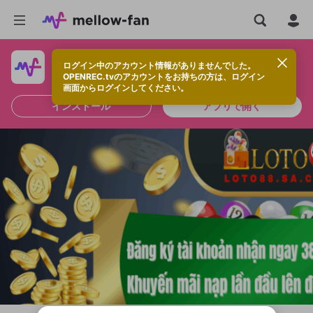
ログイン中のアカウント情報がありませんでした。
快適に視聴するなら、アプリをインストールしよう！
OPENREC.tvのアカウントをお持ちの方は、ログイン
画面からログインしてください。
インストール
アプリで開く
新規登録
OPENREC.tv アカウントは mellow-fan
OPENREC.tvアカウントはmellow-fanア
限定コミュニティ参加方法
パーソナルデータの登録
アカウントに移行しました。
カウントに統合しました。
すでにアカウントをお持ちの方は、ログイ
こちらからOPENREC.tvでログイン中のア
ン画面からログインしてください。
カウント情報を引き継ぐことができます。