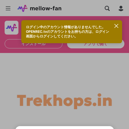
ログイン中のアカウント情報がありませんでした。
快適に視聴するなら、アプリをインストールしよう！
OPENREC.tvのアカウントをお持ちの方は、ログイン
画面からログインしてください。
インストール
アプリで開く
新規登録
OPENREC.tv アカウントは mellow-fan
OPENREC.tvアカウントはmellow-fanア
限定コミュニティ参加方法
パーソナルデータの登録
アカウントに移行しました。
カウントに統合しました。
すでにアカウントをお持ちの方は、ログイ
こちらからOPENREC.tvでログイン中のア
ン画面からログインしてください。
カウント情報を引き継ぐことができます。