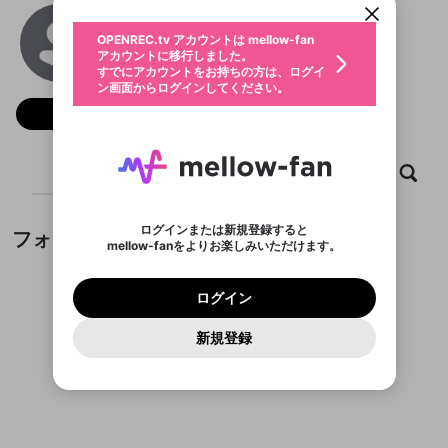
動画プレイリストを選択
生年月
trekhops
固定動画に設定
不適切なユーザーとして報告しま
ファンレター
OPENREC.tv アカウントは mellow-fan
サブスクシェア
@
trekhops
@
新規登録
ログイン
すか？
年
月
アカウントに移行しました。
マイページに表示されている動画 (ライブ配信、配
認証コードの入力
すでにアカウントをお持ちの方は、ログイ
生年月は登録後に変更できません。
信予定、アーカイブ、アップロード動画) をページ
選択できるプレイリストがありません。
応援している配信者にファンレターを送ることがで
ン画面からログインしてください。
ご確認ください
のトップに1つ固定できます。動画タイトル横のメ
ログイン
プレイリストは動画の再生画面で作成で
きます。好きなデザインを選んでメッセージを書い
ニューより設定することができます。
メールアドレスで新規登録
メールアドレスでログイン
問題を選択してください
フォロー
この限定コミュニティは、Discordで提供されてい
性別
きます。
たり、エールアイテムでデコレーションして、配信
メールアドレスにメールを送信しました。30分以内
パスワード再設定
ます。
者に届けましょう！
にメール記載の6桁の認証コードを入力してくださ
入力していただいたメールアドレ
男性
女性
その他
利用規約とプライバシーポリシーが更新されま
問題を選択してください
詳しくはこちら
※ファンレター機能は有料サービスです。
い。
または
または
ポイントが不足しています
した。 サービスを利用するには変更後の内容を
Discordアカウントをお持ちでない方
スに、パスワード再設定用URLを
セッションの有効期限が切れたた
ホーム
動画
キャプチャ
プレイリスト
登録したメールアドレスを入力し、送信してくださ
わいせつな表現
ブロックリストに追加しますか？
この動画の公開は終了しました
お住まいの地域
ご確認いただき、同意していただく必要があり
認証コード
い。
記載されたメールを送信しました
め、ログアウトしました
Discordとは？からDiscordにアクセス
X
X
ます。
mellowポイントの購入に進みますか？
他者を誹謗中傷する表現
のでご確認ください
0
6
ログインまたは新規登録すると
フォロー
Discordアカウントを作成
mellow-fanをよりお楽しみいただけます。
キャンセル
OK
OK
0
500
著作権の侵害
Google
Google
利用規約
プレミアム会員に入会
を確認しました。
OK
いいえ
はい
mellow-fan のメールアドレス（mellow-fan.comド
この画面からDiscordに参加する
利用規約
および
プライバシーポリシー
に同意頂いた上で
ログイン
プライバシーポリシー
を確認しました。
メイン及びcs.openrec.co.jpドメイン）が受信拒否設
次にお進みください。
OK
プライバシーの侵害
ご登録いただいた情報はサービスの向上を目的
ログイン
再設定する
動画プレイリストがありません
定に含まれていないかご確認ください。
Yahoo! JAPAN
Yahoo! JAPAN
Discordは第三者が提供するコミュニティーサービスで、
として使用いたします。
報告された問題については、利用規約に違反しているか
動画プレイリストを選択
パスワードを忘れた方は
こちら
過激な暴力や自傷行為
mellow-fanとは関わりがありません。Discordに関してのお
一部サービスをご利用いただくには、生年月の
どうかをスタッフが確認します。
この機能をむやみに使
新規登録
確認しました
問い合わせにはお答えすることができません。Discordの仕
アカウントをお持ちですか？
アカウントを作成する
登録が必要です。
用することは、利用規約違反になります。
様変更により、限定コミュニティ特典の提供が終了する可能
入力
なりすまし行為
Appleでサインアップ
Appleでサインイン
動画のプレイリストを一つ選択すると、そのプレイ
ご登録いただいた情報は公開されません。
性がありますが、その際の補償は一切行いません。外部サー
フォローしているチャンネルがありません
リストの動画をマイページの上部にリストで表示す
ビスとのID連携に関する同意事項に同意の上、参加をお願い
閉じる
ることができます。
出会いを誘導する行為
ファンレターを作成
します。
送信
mellow-fanの
mellow-fanの
利用規約
利用規約
・
・
プライバシーポリシー
プライバシーポリシー
・
・
外部
外部
登録
外部サービスとのID連携に関する同意事項
サービスとのID連携に関する同意事項
サービスとのID連携に関する同意事項
に同意頂いた上
に同意頂いた上
閉じる
ねずみ講やマルチ商法
動画プレイリストを選択
アカウント作成
で、次にお進みください
で、次にお進みください