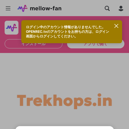
ログイン中のアカウント情報がありませんでした。
快適に視聴するなら、アプリをインストールしよう！
OPENREC.tvのアカウントをお持ちの方は、ログイン
画面からログインしてください。
インストール
アプリで開く
新規登録
OPENREC.tv アカウントは mellow-fan
OPENREC.tvアカウントはmellow-fanア
限定コミュニティ参加方法
パーソナルデータの登録
アカウントに移行しました。
カウントに統合しました。
すでにアカウントをお持ちの方は、ログイ
こちらからOPENREC.tvでログイン中のア
ン画面からログインしてください。
カウント情報を引き継ぐことができます。