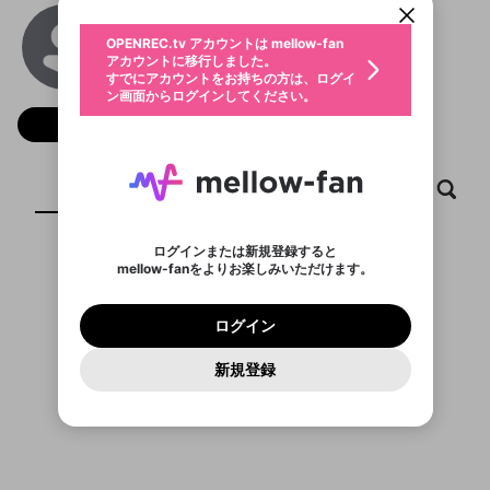
動画プレイリストを選択
生年月
trekhops
固定動画に設定
不適切なユーザーとして報告しま
ファンレター
OPENREC.tv アカウントは mellow-fan
サブスクシェア
@
trekhops
@
新規登録
ログイン
すか？
年
月
アカウントに移行しました。
マイページに表示されている動画 (ライブ配信、配
認証コードの入力
すでにアカウントをお持ちの方は、ログイ
生年月は登録後に変更できません。
信予定、アーカイブ、アップロード動画) をページ
選択できるプレイリストがありません。
応援している配信者にファンレターを送ることがで
ン画面からログインしてください。
ご確認ください
のトップに1つ固定できます。動画タイトル横のメ
ログイン
プレイリストは動画の再生画面で作成で
きます。好きなデザインを選んでメッセージを書い
ニューより設定することができます。
メールアドレスで新規登録
メールアドレスでログイン
問題を選択してください
フォロー
この限定コミュニティは、Discordで提供されてい
性別
きます。
たり、エールアイテムでデコレーションして、配信
メールアドレスにメールを送信しました。30分以内
パスワード再設定
ます。
者に届けましょう！
にメール記載の6桁の認証コードを入力してくださ
入力していただいたメールアドレ
男性
女性
その他
利用規約とプライバシーポリシーが更新されま
問題を選択してください
詳しくはこちら
※ファンレター機能は有料サービスです。
い。
または
または
ポイントが不足しています
した。 サービスを利用するには変更後の内容を
Discordアカウントをお持ちでない方
スに、パスワード再設定用URLを
セッションの有効期限が切れたた
ホーム
動画
キャプチャ
プレイリスト
登録したメールアドレスを入力し、送信してくださ
わいせつな表現
ブロックリストに追加しますか？
この動画の公開は終了しました
お住まいの地域
ご確認いただき、同意していただく必要があり
認証コード
い。
記載されたメールを送信しました
め、ログアウトしました
Discordとは？からDiscordにアクセス
X
X
ます。
mellowポイントの購入に進みますか？
他者を誹謗中傷する表現
のでご確認ください
0
6
ログインまたは新規登録すると
Discordアカウントを作成
mellow-fanをよりお楽しみいただけます。
キャンセル
OK
OK
0
500
著作権の侵害
表示するコンテンツがありません
Google
Google
利用規約
プレミアム会員に入会
を確認しました。
OK
いいえ
はい
mellow-fan のメールアドレス（mellow-fan.comド
この画面からDiscordに参加する
利用規約
および
プライバシーポリシー
に同意頂いた上で
ログイン
プライバシーポリシー
を確認しました。
メイン及びcs.openrec.co.jpドメイン）が受信拒否設
次にお進みください。
OK
プライバシーの侵害
ご登録いただいた情報はサービスの向上を目的
ログイン
再設定する
動画プレイリストがありません
定に含まれていないかご確認ください。
Yahoo! JAPAN
Yahoo! JAPAN
Discordは第三者が提供するコミュニティーサービスで、
として使用いたします。
報告された問題については、利用規約に違反しているか
動画プレイリストを選択
パスワードを忘れた方は
こちら
過激な暴力や自傷行為
mellow-fanとは関わりがありません。Discordに関してのお
一部サービスをご利用いただくには、生年月の
どうかをスタッフが確認します。
この機能をむやみに使
新規登録
確認しました
問い合わせにはお答えすることができません。Discordの仕
アカウントをお持ちですか？
アカウントを作成する
登録が必要です。
用することは、利用規約違反になります。
様変更により、限定コミュニティ特典の提供が終了する可能
入力
なりすまし行為
Appleでサインアップ
Appleでサインイン
動画のプレイリストを一つ選択すると、そのプレイ
ご登録いただいた情報は公開されません。
性がありますが、その際の補償は一切行いません。外部サー
リストの動画をマイページの上部にリストで表示す
ビスとのID連携に関する同意事項に同意の上、参加をお願い
閉じる
ることができます。
出会いを誘導する行為
ファンレターを作成
します。
送信
mellow-fanの
mellow-fanの
利用規約
利用規約
・
・
プライバシーポリシー
プライバシーポリシー
・
・
外部
外部
登録
外部サービスとのID連携に関する同意事項
サービスとのID連携に関する同意事項
サービスとのID連携に関する同意事項
に同意頂いた上
に同意頂いた上
閉じる
ねずみ講やマルチ商法
動画プレイリストを選択
アカウント作成
で、次にお進みください
で、次にお進みください