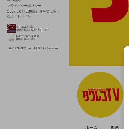
プライバシーポリシー
Cookie及び広告識別番号等に関す
るガイドライン
JASRAC許諾
第9036330001Y45123号
NexTone許諾番号
ID000008336
© OPENREC, inc. All Rights Reserved.
選択
きま
ホーム
動画