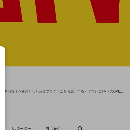
成で
タワーレコードの基幹店にして、世界最大のレコードストアといわれるタワーレコード渋谷店を拠点とした音楽プログラムをお届けする＜タワレコTV＞のOPENREC.tv公式チャンネルです。 ◎タワーレコード渋谷店 http://towershibuya.jp/ ◎タワーレコードオンライン http://tower.jp/ ◎twitter タワーレコード渋谷店 https://twitter.com/TOWER_Shibuya アイドル三十六房 https://twitter.com/idol36bou ◎Instagram タワーレコード渋谷店 https://www.instagram.com/tower_shibuya/ アイドル三十六房 https://www.instagram.com/idol36bou/
サポーター
自己紹介