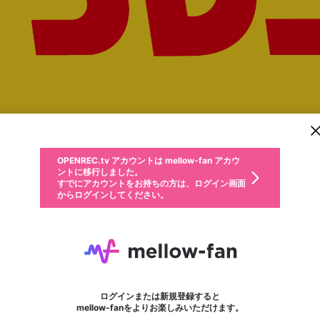
新規登録
OPENREC.tv アカウントは mellow-fan アカウ
OPENREC.tvアカウントはmellow-fanアカウン
投稿を作成
パーソナルデータの登録
限定コミュニティ参加方法
ントに移行しました。
トに統合しました。
すでにアカウントをお持ちの方は、ログイン画面
こちらからOPENREC.tvでログイン中のアカウ
からログインしてください。
ント情報を引き継ぐことができます。
動画プレイリストを選択
全体公開
生年月
固定動画に設定
不適切なユーザーとして報告します
ファンレター
サブスクシェア
全体公開
OPENREC.tv アカウントは mellow-fan アカウ
@
新規登録
ログイン
か？
年
月
0
50
ントに移行しました。
マイページに表示されている動画 (ライブ配信、配信予定、ア
すでにアカウントをお持ちの方は、ログイン画面
ーカイブ、アップロード動画) をページのトップに1つ固定で
タワレコTV公式チャンネル
応援している配信者にファンレターを送ることができま
生年月は登録後に変更できません。
認証コードの入力
できるプレイリストがありません。プレイリストは動画の再生画面で作
からログインしてください。
きます。動画タイトル横のメニューより設定することができま
す。好きなデザインを選んでメッセージを書いたり、エ
ログイン
す。
@
towerrecords_TV
ご確認ください
す。
メールアドレスで新規登録
メールアドレスでログイン
問題を選択してください
ールアイテムでデコレーションして、配信者に届けまし
性別
ょう！
メールアドレスにメールを送信しました。30分以内にメ
パスワード再設定
詳しくはこちら
この限定コミュニティは、Discordで提供されています。
入力していただいたメールアドレス
男性
女性
その他
問題を選択してください
※ファンレター機能は有料サービスです。
ール記載の6桁の認証コードを入力してください。
この投稿を固定しますか？
利用規約とプライバシーポリシーが更新されました。
サブスクに入会するとこのコンテン
または
または
ポイントが不足しています
投稿を削除しますか？
フォロー 837
に、パスワード再設定用URLを記載
セッションの有効期限が切れたた
ファンレター
Discordアカウントをお持ちでない方
サービスを利用するには変更後の内容をご確認いただ
わいせつな表現
0
250
認証コード
ツを表示することができます。サブ
検索履歴をすべて削除しますか？
ブロックリストに追加しますか？
この動画の公開は終了しました
登録したメールアドレスを入力し、送信してください。
お住まいの地域
されたメールを送信しましたのでご
め、ログアウトしました
き、同意していただく必要があります。
X
X
今固定している投稿は解除され、この投稿を固定しま
Discordとは？からDiscordにアクセス
スク情報ページに進みますか？
投稿を削除すると、元に戻すことはできません。
mellowポイントの購入に進みますか？
他者を誹謗中傷する表現
0
6
す。
確認ください
ログインまたは新規登録すると
Discordアカウントを作成
キャンセル
mellow-fanをよりお楽しみいただけます。
いいえ
OK
はい
OK
利用規約
を確認しました。
0
500
著作権の侵害
Google
Google
キャプチャ
プレイリスト
フォロー
フォロワー
プレミアム会員に入会
mellow-fan のメールアドレス（mellow-fan.comドメイン
OK