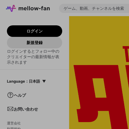
ログイン
新規登録
ログインするとフォロー中の
クリエイターの最新情報が表
示されます
Language
：
日本語
日本語
ヘルプ
English
お問い合わせ
中文(簡体)
한국어
運営会社
利用規約