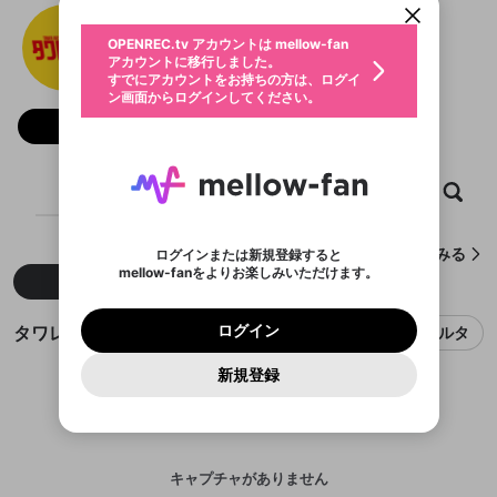
動画プレイリストを選択
生年月
タワレコTV公式チャンネル
固定動画に設定
不適切なユーザーとして報告しま
ファンレター
OPENREC.tv アカウントは mellow-fan
サブスクシェア
@
towerrecords_TV
@
新規登録
ログイン
すか？
年
月
アカウントに移行しました。
マイページに表示されている動画 (ライブ配信、配
認証コードの入力
すでにアカウントをお持ちの方は、ログイ
生年月は登録後に変更できません。
信予定、アーカイブ、アップロード動画) をページ
選択できるプレイリストがありません。
応援している配信者にファンレターを送ることがで
ン画面からログインしてください。
ご確認ください
のトップに1つ固定できます。動画タイトル横のメ
ログイン
プレイリストは動画の再生画面で作成で
きます。好きなデザインを選んでメッセージを書い
ニューより設定することができます。
メールアドレスで新規登録
メールアドレスでログイン
問題を選択してください
フォロー 837
この限定コミュニティは、Discordで提供されてい
性別
きます。
たり、エールアイテムでデコレーションして、配信
メールアドレスにメールを送信しました。30分以内
パスワード再設定
ます。
者に届けましょう！
にメール記載の6桁の認証コードを入力してくださ
入力していただいたメールアドレ
男性
女性
その他
利用規約とプライバシーポリシーが更新されま
問題を選択してください
詳しくはこちら
※ファンレター機能は有料サービスです。
い。
または
または
ポイントが不足しています
した。 サービスを利用するには変更後の内容を
Discordアカウントをお持ちでない方
スに、パスワード再設定用URLを
セッションの有効期限が切れたた
ホーム
動画
キャプチャ
プレイリスト
登録したメールアドレスを入力し、送信してくださ
わいせつな表現
ブロックリストに追加しますか？
この動画の公開は終了しました
お住まいの地域
ご確認いただき、同意していただく必要があり
認証コード
い。
記載されたメールを送信しました
め、ログアウトしました
Discordとは？からDiscordにアクセス
X
X
ます。
mellowポイントの購入に進みますか？
他者を誹謗中傷する表現
のでご確認ください
0
6
タワレコTV公式チャンネルが作成したキャプチャをみる
ログインまたは新規登録すると
Discordアカウントを作成
mellow-fanをよりお楽しみいただけます。
キャンセル
OK
OK
0
500
著作権の侵害
新着
人気
Google
Google
利用規約
プレミアム会員に入会
を確認しました。
OK
いいえ
はい
mellow-fan のメールアドレス（mellow-fan.comド
この画面からDiscordに参加する
利用規約
および
プライバシーポリシー
に同意頂いた上で
ログイン
プライバシーポリシー
を確認しました。
メイン及びcs.openrec.co.jpドメイン）が受信拒否設
次にお進みください。
OK
プライバシーの侵害
ご登録いただいた情報はサービスの向上を目的
タワレコTV公式チャンネルのキャプチャ
ログイン
フィルタ
再設定する
動画プレイリストがありません
定に含まれていないかご確認ください。
Yahoo! JAPAN
Yahoo! JAPAN
Discordは第三者が提供するコミュニティーサービスで、
として使用いたします。
報告された問題については、利用規約に違反しているか
動画プレイリストを選択
パスワードを忘れた方は
こちら
過激な暴力や自傷行為
mellow-fanとは関わりがありません。Discordに関してのお
一部サービスをご利用いただくには、生年月の
どうかをスタッフが確認します。
この機能をむやみに使
新規登録
確認しました
問い合わせにはお答えすることができません。Discordの仕
アカウントをお持ちですか？
アカウントを作成する
登録が必要です。
用することは、利用規約違反になります。
様変更により、限定コミュニティ特典の提供が終了する可能
入力
なりすまし行為
Appleでサインアップ
Appleでサインイン
動画のプレイリストを一つ選択すると、そのプレイ
ご登録いただいた情報は公開されません。
性がありますが、その際の補償は一切行いません。外部サー
リストの動画をマイページの上部にリストで表示す
ビスとのID連携に関する同意事項に同意の上、参加をお願い
閉じる
ることができます。
出会いを誘導する行為
ファンレターを作成
します。
送信
mellow-fanの
mellow-fanの
利用規約
利用規約
・
・
プライバシーポリシー
プライバシーポリシー
・
・
外部
外部
登録
外部サービスとのID連携に関する同意事項
サービスとのID連携に関する同意事項
サービスとのID連携に関する同意事項
に同意頂いた上
に同意頂いた上
キャプチャがありません
閉じる
ねずみ講やマルチ商法
動画プレイリストを選択
アカウント作成
で、次にお進みください
で、次にお進みください