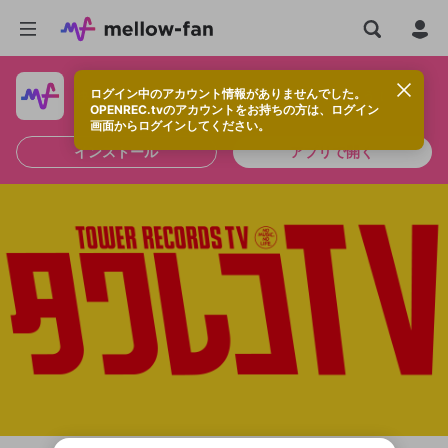
ログイン中のアカウント情報がありませんでした。
快適に視聴するなら、アプリをインストールしよう！
OPENREC.tvのアカウントをお持ちの方は、ログイン
画面からログインしてください。
インストール
アプリで開く
新規登録
OPENREC.tv アカウントは mellow-fan
OPENREC.tvアカウントはmellow-fanア
限定コミュニティ参加方法
パーソナルデータの登録
アカウントに移行しました。
カウントに統合しました。
すでにアカウントをお持ちの方は、ログイ
こちらからOPENREC.tvでログイン中のア
ン画面からログインしてください。
カウント情報を引き継ぐことができます。