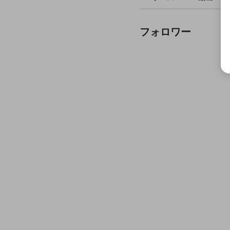
フォロワー