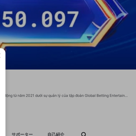
成で
TIN88 là nhà cái cá cược trực tuyến uy tín hàng đầu tại Việt Nam, chính thức hoạt động từ năm 2021 dưới sự quản lý của tập đoàn Global Betting Entertainment Group (GBE Group) và được cấp phép bởi chính phủ Curacao cùng PAGCOR – cơ quan quản lý cá cược uy tín tại Philippines . Thông tin liên hệ: - Địa chỉ: 20 Phạm Ngũ Lão, phường 7, quận Gò Vấp, TP.HCM, Việt Nam - Email: tin88detop@gmail.com - Website: https://tin88.de/ - Hotline: 0934106724 Tag: #tin88detop #tin88de #tin88 #nhacaitin88 #linkvaotin88 #gametin88 My socials: https://www.facebook.com/tin88detop/ https://www.youtube.com/@tin88detop https://x.com/tin88detop https://www.pinterest.com/tin88detop/ https://www.tumblr.com/tin88detop https://500px.com/p/tin88detop https://www.behance.net/tin88detop https://www.reddit.com/user/tin88detop/ https://www.producthunt.com/@tin88detop https://www.twitch.tv/tin88detop https://issuu.com/tin88detop https://sites.google.com/view/tin88detop
サポーター
自己紹介