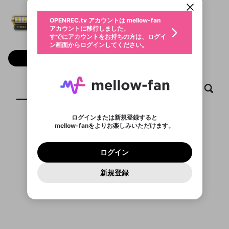
動画プレイリストを選択
生年月
Nhà cái TIN88
固定動画に設定
不適切なユーザーとして報告しま
ファンレター
OPENREC.tv アカウントは mellow-fan
サブスクシェア
@
tin88detop
@
新規登録
ログイン
すか？
年
月
アカウントに移行しました。
マイページに表示されている動画 (ライブ配信、配
認証コードの入力
すでにアカウントをお持ちの方は、ログイ
生年月は登録後に変更できません。
信予定、アーカイブ、アップロード動画) をページ
選択できるプレイリストがありません。
応援している配信者にファンレターを送ることがで
ン画面からログインしてください。
ご確認ください
のトップに1つ固定できます。動画タイトル横のメ
ログイン
プレイリストは動画の再生画面で作成で
きます。好きなデザインを選んでメッセージを書い
ニューより設定することができます。
メールアドレスで新規登録
メールアドレスでログイン
問題を選択してください
フォロー
この限定コミュニティは、Discordで提供されてい
性別
きます。
たり、エールアイテムでデコレーションして、配信
メールアドレスにメールを送信しました。30分以内
パスワード再設定
ます。
者に届けましょう！
にメール記載の6桁の認証コードを入力してくださ
入力していただいたメールアドレ
男性
女性
その他
利用規約とプライバシーポリシーが更新されま
問題を選択してください
詳しくはこちら
※ファンレター機能は有料サービスです。
い。
または
または
ポイントが不足しています
した。 サービスを利用するには変更後の内容を
Discordアカウントをお持ちでない方
スに、パスワード再設定用URLを
セッションの有効期限が切れたた
ホーム
動画
キャプチャ
プレイリスト
登録したメールアドレスを入力し、送信してくださ
わいせつな表現
ブロックリストに追加しますか？
この動画の公開は終了しました
お住まいの地域
ご確認いただき、同意していただく必要があり
認証コード
い。
記載されたメールを送信しました
め、ログアウトしました
Discordとは？からDiscordにアクセス
X
X
ます。
mellowポイントの購入に進みますか？
他者を誹謗中傷する表現
のでご確認ください
0
6
ログインまたは新規登録すると
Discordアカウントを作成
mellow-fanをよりお楽しみいただけます。
キャンセル
OK
OK
0
500
著作権の侵害
表示するコンテンツがありません
Google
Google
利用規約
プレミアム会員に入会
を確認しました。
OK
いいえ
はい
mellow-fan のメールアドレス（mellow-fan.comド
この画面からDiscordに参加する
利用規約
および
プライバシーポリシー
に同意頂いた上で
ログイン
プライバシーポリシー
を確認しました。
メイン及びcs.openrec.co.jpドメイン）が受信拒否設
次にお進みください。
OK
プライバシーの侵害
ご登録いただいた情報はサービスの向上を目的
ログイン
再設定する
動画プレイリストがありません
定に含まれていないかご確認ください。
Yahoo! JAPAN
Yahoo! JAPAN
Discordは第三者が提供するコミュニティーサービスで、
として使用いたします。
報告された問題については、利用規約に違反しているか
動画プレイリストを選択
パスワードを忘れた方は
こちら
過激な暴力や自傷行為
mellow-fanとは関わりがありません。Discordに関してのお
一部サービスをご利用いただくには、生年月の
どうかをスタッフが確認します。
この機能をむやみに使
新規登録
確認しました
問い合わせにはお答えすることができません。Discordの仕
アカウントをお持ちですか？
アカウントを作成する
登録が必要です。
用することは、利用規約違反になります。
様変更により、限定コミュニティ特典の提供が終了する可能
入力
なりすまし行為
Appleでサインアップ
Appleでサインイン
動画のプレイリストを一つ選択すると、そのプレイ
ご登録いただいた情報は公開されません。
性がありますが、その際の補償は一切行いません。外部サー
リストの動画をマイページの上部にリストで表示す
ビスとのID連携に関する同意事項に同意の上、参加をお願い
閉じる
ることができます。
出会いを誘導する行為
ファンレターを作成
します。
送信
mellow-fanの
mellow-fanの
利用規約
利用規約
・
・
プライバシーポリシー
プライバシーポリシー
・
・
外部
外部
登録
外部サービスとのID連携に関する同意事項
サービスとのID連携に関する同意事項
サービスとのID連携に関する同意事項
に同意頂いた上
に同意頂いた上
閉じる
ねずみ講やマルチ商法
動画プレイリストを選択
アカウント作成
で、次にお進みください
で、次にお進みください