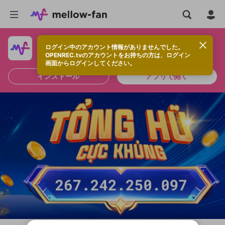
ログイン中のアカウント情報がありませんでした。
快適に視聴するなら、アプリをインストールしよう！
OPENREC.tvのアカウントをお持ちの方は、ログイン
画面からログインしてください。
インストール
アプリで開く
新規登録
OPENREC.tv アカウントは mellow-fan
OPENREC.tvアカウントはmellow-fanア
限定コミュニティ参加方法
パーソナルデータの登録
アカウントに移行しました。
カウントに統合しました。
すでにアカウントをお持ちの方は、ログイ
こちらからOPENREC.tvでログイン中のア
ン画面からログインしてください。
カウント情報を引き継ぐことができます。