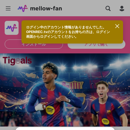
ログイン中のアカウント情報がありませんでした。
快適に視聴するなら、アプリをインストールしよう！
OPENREC.tvのアカウントをお持ちの方は、ログイン
画面からログインしてください。
インストール
アプリで開く
新規登録
OPENREC.tv アカウントは mellow-fan
OPENREC.tvアカウントはmellow-fanア
限定コミュニティ参加方法
パーソナルデータの登録
アカウントに移行しました。
カウントに統合しました。
すでにアカウントをお持ちの方は、ログイ
こちらからOPENREC.tvでログイン中のア
ン画面からログインしてください。
カウント情報を引き継ぐことができます。