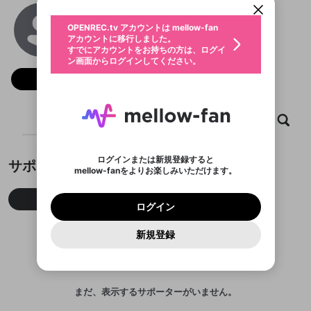
動画プレイリストを選択
生年月
Tigoals
固定動画に設定
不適切なユーザーとして報告しま
ファンレター
OPENREC.tv アカウントは mellow-fan
サブスクシェア
@
tigoalsxzzz
@
新規登録
ログイン
すか？
年
月
アカウントに移行しました。
マイページに表示されている動画 (ライブ配信、配
認証コードの入力
すでにアカウントをお持ちの方は、ログイ
生年月は登録後に変更できません。
信予定、アーカイブ、アップロード動画) をページ
選択できるプレイリストがありません。
応援している配信者にファンレターを送ることがで
ン画面からログインしてください。
ご確認ください
のトップに1つ固定できます。動画タイトル横のメ
ログイン
プレイリストは動画の再生画面で作成で
きます。好きなデザインを選んでメッセージを書い
ニューより設定することができます。
メールアドレスで新規登録
メールアドレスでログイン
問題を選択してください
フォロー
この限定コミュニティは、Discordで提供されてい
性別
きます。
たり、エールアイテムでデコレーションして、配信
メールアドレスにメールを送信しました。30分以内
パスワード再設定
ます。
者に届けましょう！
にメール記載の6桁の認証コードを入力してくださ
入力していただいたメールアドレ
男性
女性
その他
利用規約とプライバシーポリシーが更新されま
問題を選択してください
詳しくはこちら
※ファンレター機能は有料サービスです。
い。
または
または
ポイントが不足しています
した。 サービスを利用するには変更後の内容を
Discordアカウントをお持ちでない方
スに、パスワード再設定用URLを
セッションの有効期限が切れたた
ホーム
動画
キャプチャ
プレイリスト
登録したメールアドレスを入力し、送信してくださ
わいせつな表現
ブロックリストに追加しますか？
この動画の公開は終了しました
お住まいの地域
ご確認いただき、同意していただく必要があり
認証コード
い。
記載されたメールを送信しました
め、ログアウトしました
Discordとは？からDiscordにアクセス
X
X
ます。
mellowポイントの購入に進みますか？
他者を誹謗中傷する表現
のでご確認ください
0
6
ログインまたは新規登録すると
サポーター
Discordアカウントを作成
mellow-fanをよりお楽しみいただけます。
キャンセル
OK
OK
0
500
著作権の侵害
Google
Google
利用規約
プレミアム会員に入会
を確認しました。
OK
いいえ
はい
mellow-fan のメールアドレス（mellow-fan.comド
この画面からDiscordに参加する
利用規約
および
プライバシーポリシー
に同意頂いた上で
ログイン
プライバシーポリシー
を確認しました。
今月
先月
累積
メイン及びcs.openrec.co.jpドメイン）が受信拒否設
次にお進みください。
OK
プライバシーの侵害
ご登録いただいた情報はサービスの向上を目的
ログイン
再設定する
動画プレイリストがありません
定に含まれていないかご確認ください。
Yahoo! JAPAN
Yahoo! JAPAN
Discordは第三者が提供するコミュニティーサービスで、
として使用いたします。
報告された問題については、利用規約に違反しているか
動画プレイリストを選択
パスワードを忘れた方は
こちら
過激な暴力や自傷行為
mellow-fanとは関わりがありません。Discordに関してのお
一部サービスをご利用いただくには、生年月の
どうかをスタッフが確認します。
この機能をむやみに使
新規登録
確認しました
問い合わせにはお答えすることができません。Discordの仕
アカウントをお持ちですか？
アカウントを作成する
登録が必要です。
用することは、利用規約違反になります。
様変更により、限定コミュニティ特典の提供が終了する可能
入力
なりすまし行為
Appleでサインアップ
Appleでサインイン
動画のプレイリストを一つ選択すると、そのプレイ
ご登録いただいた情報は公開されません。
性がありますが、その際の補償は一切行いません。外部サー
リストの動画をマイページの上部にリストで表示す
ビスとのID連携に関する同意事項に同意の上、参加をお願い
閉じる
ることができます。
出会いを誘導する行為
ファンレターを作成
します。
送信
mellow-fanの
mellow-fanの
利用規約
利用規約
・
・
プライバシーポリシー
プライバシーポリシー
・
・
外部
外部
まだ、表示するサポーターがいません。
登録
外部サービスとのID連携に関する同意事項
サービスとのID連携に関する同意事項
サービスとのID連携に関する同意事項
に同意頂いた上
に同意頂いた上
閉じる
ねずみ講やマルチ商法
動画プレイリストを選択
アカウント作成
で、次にお進みください
で、次にお進みください