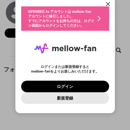
動画プレイリストを選択
生年月
Tigoals
固定動画に設定
不適切なユーザーとして報告しま
ファンレター
OPENREC.tv アカウントは mellow-fan
サブスクシェア
@
tigoalsxzzz
@
新規登録
ログイン
すか？
年
月
アカウントに移行しました。
マイページに表示されている動画 (ライブ配信、配
認証コードの入力
すでにアカウントをお持ちの方は、ログイ
生年月は登録後に変更できません。
信予定、アーカイブ、アップロード動画) をページ
選択できるプレイリストがありません。
応援している配信者にファンレターを送ることがで
ン画面からログインしてください。
ご確認ください
のトップに1つ固定できます。動画タイトル横のメ
ログイン
プレイリストは動画の再生画面で作成で
きます。好きなデザインを選んでメッセージを書い
ニューより設定することができます。
メールアドレスで新規登録
メールアドレスでログイン
問題を選択してください
フォロー
この限定コミュニティは、Discordで提供されてい
性別
きます。
たり、エールアイテムでデコレーションして、配信
メールアドレスにメールを送信しました。30分以内
パスワード再設定
ます。
者に届けましょう！
にメール記載の6桁の認証コードを入力してくださ
入力していただいたメールアドレ
男性
女性
その他
利用規約とプライバシーポリシーが更新されま
問題を選択してください
詳しくはこちら
※ファンレター機能は有料サービスです。
い。
または
または
ポイントが不足しています
した。 サービスを利用するには変更後の内容を
Discordアカウントをお持ちでない方
スに、パスワード再設定用URLを
セッションの有効期限が切れたた
ホーム
動画
キャプチャ
プレイリスト
登録したメールアドレスを入力し、送信してくださ
わいせつな表現
チームメンバーに追加しますか？
ブロックリストに追加しますか？
この動画の公開は終了しました
お住まいの地域
ご確認いただき、同意していただく必要があり
認証コード
い。
記載されたメールを送信しました
め、ログアウトしました
Discordとは？からDiscordにアクセス
X
X
ます。
mellowポイントの購入に進みますか？
他者を誹謗中傷する表現
のでご確認ください
0
6
ログインまたは新規登録すると
フォロワー
Discordアカウントを作成
mellow-fanをよりお楽しみいただけます。
キャンセル
キャンセル
OK
はい
OK
0
500
著作権の侵害
Google
Google
利用規約
プレミアム会員に入会
を確認しました。
OK
いいえ
はい
mellow-fan のメールアドレス（mellow-fan.comド
この画面からDiscordに参加する
利用規約
および
プライバシーポリシー
に同意頂いた上で
ログイン
プライバシーポリシー
を確認しました。
メイン及びcs.openrec.co.jpドメイン）が受信拒否設
次にお進みください。
OK
プライバシーの侵害
ご登録いただいた情報はサービスの向上を目的
ログイン
再設定する
動画プレイリストがありません
定に含まれていないかご確認ください。
Yahoo! JAPAN
Yahoo! JAPAN
Discordは第三者が提供するコミュニティーサービスで、
として使用いたします。
報告された問題については、利用規約に違反しているか
動画プレイリストを選択
パスワードを忘れた方は
こちら
過激な暴力や自傷行為
mellow-fanとは関わりがありません。Discordに関してのお
一部サービスをご利用いただくには、生年月の
どうかをスタッフが確認します。
この機能をむやみに使
新規登録
確認しました
問い合わせにはお答えすることができません。Discordの仕
アカウントをお持ちですか？
アカウントを作成する
登録が必要です。
用することは、利用規約違反になります。
様変更により、限定コミュニティ特典の提供が終了する可能
入力
なりすまし行為
Appleでサインアップ
Appleでサインイン
動画のプレイリストを一つ選択すると、そのプレイ
ご登録いただいた情報は公開されません。
性がありますが、その際の補償は一切行いません。外部サー
フォロワーがまだいません
リストの動画をマイページの上部にリストで表示す
ビスとのID連携に関する同意事項に同意の上、参加をお願い
閉じる
ることができます。
出会いを誘導する行為
ファンレターを作成
します。
送信
mellow-fanの
mellow-fanの
利用規約
利用規約
・
・
プライバシーポリシー
プライバシーポリシー
・
・
外部
外部
登録
外部サービスとのID連携に関する同意事項
サービスとのID連携に関する同意事項
サービスとのID連携に関する同意事項
に同意頂いた上
に同意頂いた上
閉じる
ねずみ講やマルチ商法
動画プレイリストを選択
アカウント作成
で、次にお進みください
で、次にお進みください