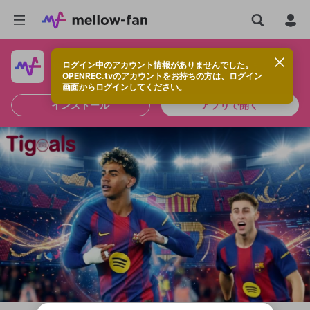
ログイン中のアカウント情報がありませんでした。
快適に視聴するなら、アプリをインストールしよう！
OPENREC.tvのアカウントをお持ちの方は、ログイン
画面からログインしてください。
インストール
アプリで開く
新規登録
OPENREC.tv アカウントは mellow-fan
OPENREC.tvアカウントはmellow-fanア
限定コミュニティ参加方法
パーソナルデータの登録
アカウントに移行しました。
カウントに統合しました。
すでにアカウントをお持ちの方は、ログイ
こちらからOPENREC.tvでログイン中のア
ン画面からログインしてください。
カウント情報を引き継ぐことができます。