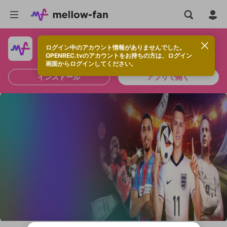
ログイン中のアカウント情報がありませんでした。
快適に視聴するなら、アプリをインストールしよう！
OPENREC.tvのアカウントをお持ちの方は、ログイン
画面からログインしてください。
インストール
アプリで開く
新規登録
OPENREC.tv アカウントは mellow-fan
OPENREC.tvアカウントはmellow-fanア
限定コミュニティ参加方法
パーソナルデータの登録
アカウントに移行しました。
カウントに統合しました。
すでにアカウントをお持ちの方は、ログイ
こちらからOPENREC.tvでログイン中のア
ン画面からログインしてください。
カウント情報を引き継ぐことができます。