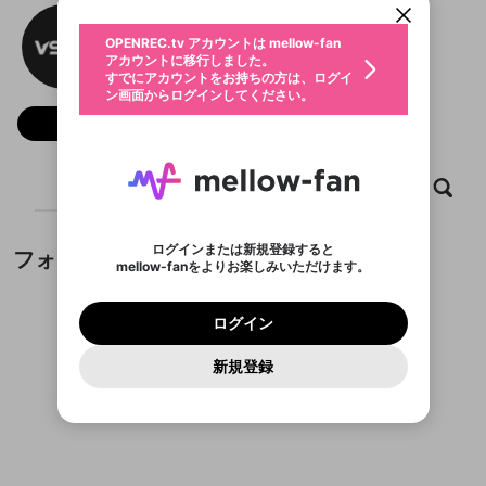
動画プレイリストを選択
生年月
Vsbettaikhoan Com
固定動画に設定
不適切なユーザーとして報告しま
ファンレター
OPENREC.tv アカウントは mellow-fan
サブスクシェア
@
新規登録
ログイン
すか？
年
月
アカウントに移行しました。
マイページに表示されている動画 (ライブ配信、配
認証コードの入力
すでにアカウントをお持ちの方は、ログイ
生年月は登録後に変更できません。
信予定、アーカイブ、アップロード動画) をページ
選択できるプレイリストがありません。
応援している配信者にファンレターを送ることがで
ン画面からログインしてください。
ご確認ください
のトップに1つ固定できます。動画タイトル横のメ
ログイン
プレイリストは動画の再生画面で作成で
きます。好きなデザインを選んでメッセージを書い
ニューより設定することができます。
メールアドレスで新規登録
メールアドレスでログイン
問題を選択してください
フォロー
この限定コミュニティは、Discordで提供されてい
性別
きます。
たり、エールアイテムでデコレーションして、配信
メールアドレスにメールを送信しました。30分以内
パスワード再設定
ます。
者に届けましょう！
にメール記載の6桁の認証コードを入力してくださ
入力していただいたメールアドレ
男性
女性
その他
利用規約とプライバシーポリシーが更新されま
問題を選択してください
詳しくはこちら
※ファンレター機能は有料サービスです。
い。
または
または
ポイントが不足しています
した。 サービスを利用するには変更後の内容を
Discordアカウントをお持ちでない方
スに、パスワード再設定用URLを
セッションの有効期限が切れたた
ホーム
動画
キャプチャ
プレイリスト
登録したメールアドレスを入力し、送信してくださ
わいせつな表現
チームメンバーに追加しますか？
ブロックリストに追加しますか？
この動画の公開は終了しました
お住まいの地域
ご確認いただき、同意していただく必要があり
認証コード
い。
記載されたメールを送信しました
め、ログアウトしました
Discordとは？からDiscordにアクセス
X
X
ます。
mellowポイントの購入に進みますか？
他者を誹謗中傷する表現
のでご確認ください
0
6
ログインまたは新規登録すると
フォロワー
Discordアカウントを作成
mellow-fanをよりお楽しみいただけます。
キャンセル
キャンセル
OK
はい
OK
0
500
著作権の侵害
Google
Google
利用規約
プレミアム会員に入会
を確認しました。
OK
いいえ
はい
mellow-fan のメールアドレス（mellow-fan.comド
この画面からDiscordに参加する
利用規約
および
プライバシーポリシー
に同意頂いた上で
ログイン
プライバシーポリシー
を確認しました。
メイン及びcs.openrec.co.jpドメイン）が受信拒否設
次にお進みください。
OK
プライバシーの侵害
ご登録いただいた情報はサービスの向上を目的
ログイン
再設定する
動画プレイリストがありません
定に含まれていないかご確認ください。
Yahoo! JAPAN
Yahoo! JAPAN
Discordは第三者が提供するコミュニティーサービスで、
として使用いたします。
報告された問題については、利用規約に違反しているか
動画プレイリストを選択
パスワードを忘れた方は
こちら
過激な暴力や自傷行為
mellow-fanとは関わりがありません。Discordに関してのお
一部サービスをご利用いただくには、生年月の
どうかをスタッフが確認します。
この機能をむやみに使
新規登録
確認しました
問い合わせにはお答えすることができません。Discordの仕
アカウントをお持ちですか？
アカウントを作成する
登録が必要です。
用することは、利用規約違反になります。
様変更により、限定コミュニティ特典の提供が終了する可能
入力
なりすまし行為
Appleでサインアップ
Appleでサインイン
動画のプレイリストを一つ選択すると、そのプレイ
ご登録いただいた情報は公開されません。
性がありますが、その際の補償は一切行いません。外部サー
フォロワーがまだいません
リストの動画をマイページの上部にリストで表示す
ビスとのID連携に関する同意事項に同意の上、参加をお願い
閉じる
ることができます。
出会いを誘導する行為
ファンレターを作成
します。
送信
mellow-fanの
mellow-fanの
利用規約
利用規約
・
・
プライバシーポリシー
プライバシーポリシー
・
・
外部
外部
登録
外部サービスとのID連携に関する同意事項
サービスとのID連携に関する同意事項
サービスとのID連携に関する同意事項
に同意頂いた上
に同意頂いた上
閉じる
ねずみ講やマルチ商法
動画プレイリストを選択
アカウント作成
で、次にお進みください
で、次にお進みください