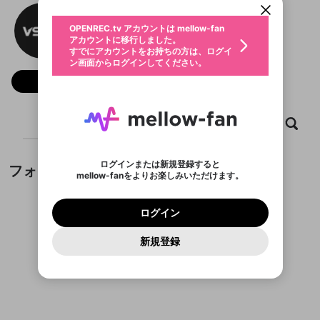
動画プレイリストを選択
生年月
Vsbettaikhoan Com
固定動画に設定
不適切なユーザーとして報告しま
ファンレター
OPENREC.tv アカウントは mellow-fan
サブスクシェア
@
新規登録
ログイン
すか？
年
月
アカウントに移行しました。
マイページに表示されている動画 (ライブ配信、配
認証コードの入力
すでにアカウントをお持ちの方は、ログイ
生年月は登録後に変更できません。
信予定、アーカイブ、アップロード動画) をページ
選択できるプレイリストがありません。
応援している配信者にファンレターを送ることがで
ン画面からログインしてください。
ご確認ください
のトップに1つ固定できます。動画タイトル横のメ
ログイン
プレイリストは動画の再生画面で作成で
きます。好きなデザインを選んでメッセージを書い
ニューより設定することができます。
メールアドレスで新規登録
メールアドレスでログイン
問題を選択してください
フォロー
この限定コミュニティは、Discordで提供されてい
性別
きます。
たり、エールアイテムでデコレーションして、配信
メールアドレスにメールを送信しました。30分以内
パスワード再設定
ます。
者に届けましょう！
にメール記載の6桁の認証コードを入力してくださ
入力していただいたメールアドレ
男性
女性
その他
利用規約とプライバシーポリシーが更新されま
問題を選択してください
詳しくはこちら
※ファンレター機能は有料サービスです。
い。
または
または
ポイントが不足しています
した。 サービスを利用するには変更後の内容を
Discordアカウントをお持ちでない方
スに、パスワード再設定用URLを
セッションの有効期限が切れたた
ホーム
動画
キャプチャ
プレイリスト
登録したメールアドレスを入力し、送信してくださ
わいせつな表現
ブロックリストに追加しますか？
この動画の公開は終了しました
お住まいの地域
ご確認いただき、同意していただく必要があり
認証コード
い。
記載されたメールを送信しました
め、ログアウトしました
Discordとは？からDiscordにアクセス
X
X
ます。
mellowポイントの購入に進みますか？
他者を誹謗中傷する表現
のでご確認ください
0
6
ログインまたは新規登録すると
フォロー
Discordアカウントを作成
mellow-fanをよりお楽しみいただけます。
キャンセル
OK
OK
0
500
著作権の侵害
Google
Google
利用規約
プレミアム会員に入会
を確認しました。
OK
いいえ
はい
mellow-fan のメールアドレス（mellow-fan.comド
この画面からDiscordに参加する
利用規約
および
プライバシーポリシー
に同意頂いた上で
ログイン
プライバシーポリシー
を確認しました。
メイン及びcs.openrec.co.jpドメイン）が受信拒否設
次にお進みください。
OK
プライバシーの侵害
ご登録いただいた情報はサービスの向上を目的
ログイン
再設定する
動画プレイリストがありません
定に含まれていないかご確認ください。
Yahoo! JAPAN
Yahoo! JAPAN
Discordは第三者が提供するコミュニティーサービスで、
として使用いたします。
報告された問題については、利用規約に違反しているか
動画プレイリストを選択
パスワードを忘れた方は
こちら
過激な暴力や自傷行為
mellow-fanとは関わりがありません。Discordに関してのお
一部サービスをご利用いただくには、生年月の
どうかをスタッフが確認します。
この機能をむやみに使
新規登録
確認しました
問い合わせにはお答えすることができません。Discordの仕
アカウントをお持ちですか？
アカウントを作成する
登録が必要です。
用することは、利用規約違反になります。
様変更により、限定コミュニティ特典の提供が終了する可能
入力
なりすまし行為
Appleでサインアップ
Appleでサインイン
動画のプレイリストを一つ選択すると、そのプレイ
ご登録いただいた情報は公開されません。
性がありますが、その際の補償は一切行いません。外部サー
フォローしているチャンネルがありません
リストの動画をマイページの上部にリストで表示す
ビスとのID連携に関する同意事項に同意の上、参加をお願い
閉じる
ることができます。
出会いを誘導する行為
ファンレターを作成
します。
送信
mellow-fanの
mellow-fanの
利用規約
利用規約
・
・
プライバシーポリシー
プライバシーポリシー
・
・
外部
外部
登録
外部サービスとのID連携に関する同意事項
サービスとのID連携に関する同意事項
サービスとのID連携に関する同意事項
に同意頂いた上
に同意頂いた上
閉じる
ねずみ講やマルチ商法
動画プレイリストを選択
アカウント作成
で、次にお進みください
で、次にお進みください