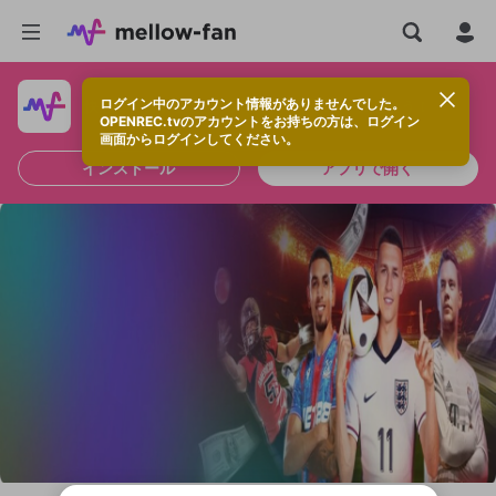
ログイン中のアカウント情報がありませんでした。
快適に視聴するなら、アプリをインストールしよう！
OPENREC.tvのアカウントをお持ちの方は、ログイン
画面からログインしてください。
インストール
アプリで開く
新規登録
OPENREC.tv アカウントは mellow-fan
OPENREC.tvアカウントはmellow-fanア
限定コミュニティ参加方法
パーソナルデータの登録
アカウントに移行しました。
カウントに統合しました。
すでにアカウントをお持ちの方は、ログイ
こちらからOPENREC.tvでログイン中のア
ン画面からログインしてください。
カウント情報を引き継ぐことができます。