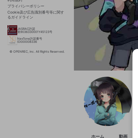
プライバシーポリシー
Cookie及び広告識別番号等に関す
るガイドライン
JASRAC許諾
第9036330001Y45123号
NexTone許諾番号
ID000008336
© OPENREC, inc. All Rights Reserved.
選択
きま
ホーム
動画