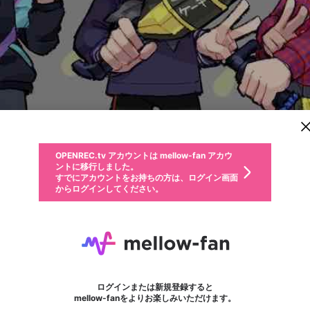
新規登録
OPENREC.tv アカウントは mellow-fan アカウ
OPENREC.tvアカウントはmellow-fanアカウン
パーソナルデータの登録
限定コミュニティ参加方法
ントに移行しました。
トに統合しました。
すでにアカウントをお持ちの方は、ログイン画面
こちらからOPENREC.tvでログイン中のアカウ
からログインしてください。
ント情報を引き継ぐことができます。
動画プレイリストを選択
生年月
固定動画に設定
不適切なユーザーとして報告します
ファンレター
サブスクシェア
OPENREC.tv アカウントは mellow-fan アカウ
@
新規登録
ログイン
か？
年
月
ントに移行しました。
マイページに表示されている動画 (ライブ配信、配信予定、ア
すでにアカウントをお持ちの方は、ログイン画面
ーカイブ、アップロード動画) をページのトップに1つ固定で
ターボー
応援している配信者にファンレターを送ることができま
生年月は登録後に変更できません。
認証コードの入力
できるプレイリストがありません。プレイリストは動画の再生画面で作
からログインしてください。
きます。動画タイトル横のメニューより設定することができま
す。好きなデザインを選んでメッセージを書いたり、エ
ログイン
す。
@
tarbou
ターボーのXヘ
ご確認ください
す。
メールアドレスで新規登録
メールアドレスでログイン
問題を選択してください
ールアイテムでデコレーションして、配信者に届けまし
性別
ょう！
メールアドレスにメールを送信しました。30分以内にメ
パスワード再設定
詳しくはこちら
この限定コミュニティは、Discordで提供されています。
フォロー 6,722
入力していただいたメールアドレス
ファンレター
男性
女性
その他
問題を選択してください
※ファンレター機能は有料サービスです。
ール記載の6桁の認証コードを入力してください。
利用規約とプライバシーポリシーが更新されました。
または
または
ポイントが不足しています
に、パスワード再設定用URLを記載
セッションの有効期限が切れたた
Discordアカウントをお持ちでない方
サービスを利用するには変更後の内容をご確認いただ
わいせつな表現
認証コード
検索履歴をすべて削除しますか？
ブロックリストに追加しますか？
この動画の公開は終了しました
登録したメールアドレスを入力し、送信してください。
お住まいの地域
されたメールを送信しましたのでご
め、ログアウトしました
き、同意していただく必要があります。
X
X
Discordとは？からDiscordにアクセス
mellowポイントの購入に進みますか？
他者を誹謗中傷する表現
0
6
確認ください
ログインまたは新規登録すると
Discordアカウントを作成
キャンセル
mellow-fanをよりお楽しみいただけます。
いいえ
OK
はい
OK
利用規約
を確認しました。
0
500
著作権の侵害
Google
Google
キャプチャ
プレイリスト
フォロー
フォロワー
プレミアム会員に入会
mellow-fan のメールアドレス（mellow-fan.comドメイン
OK