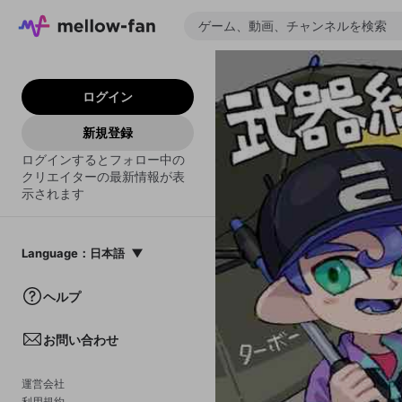
ログイン
新規登録
ログインするとフォロー中の
クリエイターの最新情報が表
示されます
Language
：
日本語
日本語
ヘルプ
English
お問い合わせ
中文(簡体)
한국어
運営会社
利用規約