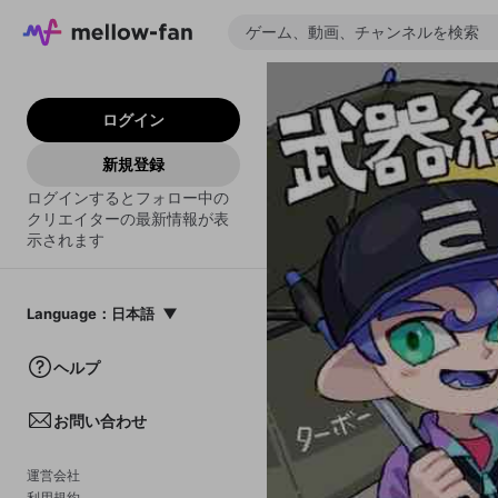
ログイン
新規登録
ログインするとフォロー中の
クリエイターの最新情報が表
示されます
Language
：
日本語
日本語
ヘルプ
English
お問い合わせ
中文(簡体)
한국어
運営会社
利用規約