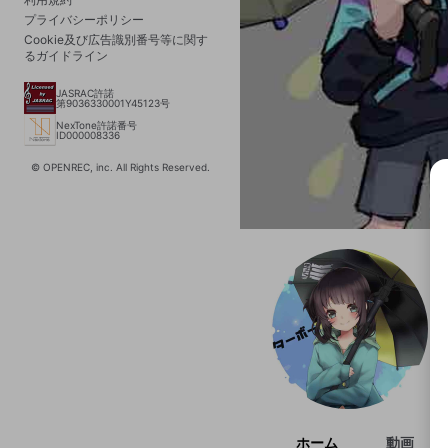
プライバシーポリシー
Cookie及び広告識別番号等に関す
るガイドライン
JASRAC許諾
第9036330001Y45123号
NexTone許諾番号
ID000008336
© OPENREC, inc. All Rights Reserved.
選択
きま
ホーム
動画