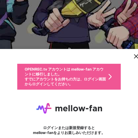
新規登録
OPENREC.tv アカウントは mellow-fan アカウ
OPENREC.tvアカウントはmellow-fanアカウン
パーソナルデータの登録
限定コミュニティ参加方法
ントに移行しました。
トに統合しました。
すでにアカウントをお持ちの方は、ログイン画面
こちらからOPENREC.tvでログイン中のアカウ
からログインしてください。
ント情報を引き継ぐことができます。
動画プレイリストを選択
生年月
固定動画に設定
不適切なユーザーとして報告します
ファンレター
サブスクシェア
OPENREC.tv アカウントは mellow-fan アカウ
@
新規登録
ログイン
か？
年
月
ントに移行しました。
マイページに表示されている動画 (ライブ配信、配信予定、ア
すでにアカウントをお持ちの方は、ログイン画面
ーカイブ、アップロード動画) をページのトップに1つ固定で
ターボー
応援している配信者にファンレターを送ることができま
生年月は登録後に変更できません。
認証コードの入力
できるプレイリストがありません。プレイリストは動画の再生画面で作
からログインしてください。
きます。動画タイトル横のメニューより設定することができま
す。好きなデザインを選んでメッセージを書いたり、エ
ログイン
す。
@
tarbou
ターボーのXヘ
ご確認ください
す。
メールアドレスで新規登録
メールアドレスでログイン
問題を選択してください
ールアイテムでデコレーションして、配信者に届けまし
性別
ょう！
メールアドレスにメールを送信しました。30分以内にメ
パスワード再設定
詳しくはこちら
この限定コミュニティは、Discordで提供されています。
フォロー 6,722
入力していただいたメールアドレス
ファンレター
男性
女性
その他
問題を選択してください
※ファンレター機能は有料サービスです。
ール記載の6桁の認証コードを入力してください。
利用規約とプライバシーポリシーが更新されました。
または
または
ポイントが不足しています
に、パスワード再設定用URLを記載
セッションの有効期限が切れたた
Discordアカウントをお持ちでない方
サービスを利用するには変更後の内容をご確認いただ
わいせつな表現
認証コード
検索履歴をすべて削除しますか？
ブロックリストに追加しますか？
この動画の公開は終了しました
登録したメールアドレスを入力し、送信してください。
お住まいの地域
されたメールを送信しましたのでご
め、ログアウトしました
き、同意していただく必要があります。
X
X
Discordとは？からDiscordにアクセス
mellowポイントの購入に進みますか？
他者を誹謗中傷する表現
0
6
確認ください
ログインまたは新規登録すると
Discordアカウントを作成
キャンセル
mellow-fanをよりお楽しみいただけます。
いいえ
OK
はい
OK
利用規約
を確認しました。
0
500
著作権の侵害
Google
Google
キャプチャ
プレイリスト
フォロー
フォロワー
プレミアム会員に入会
mellow-fan のメールアドレス（mellow-fan.comドメイン
OK