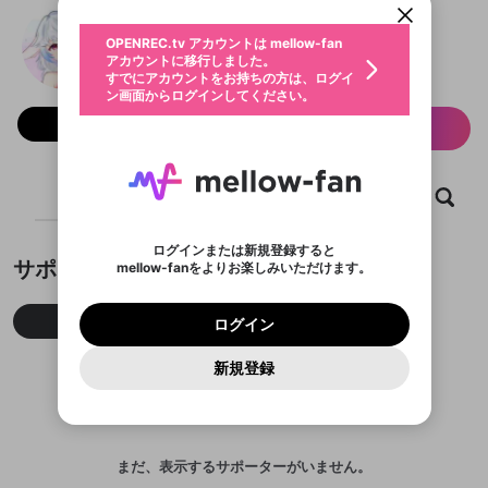
動画プレイリストを選択
生年月
(終)
固定動画に設定
不適切なユーザーとして報告しま
ファンレター
OPENREC.tv アカウントは mellow-fan
サブスクシェア
@
sunagimo01
(終)のXヘ
@
新規登録
ログイン
すか？
年
月
アカウントに移行しました。
マイページに表示されている動画 (ライブ配信、配
認証コードの入力
すでにアカウントをお持ちの方は、ログイ
生年月は登録後に変更できません。
信予定、アーカイブ、アップロード動画) をページ
選択できるプレイリストがありません。
応援している配信者にファンレターを送ることがで
ン画面からログインしてください。
ご確認ください
のトップに1つ固定できます。動画タイトル横のメ
ログイン
プレイリストは動画の再生画面で作成で
きます。好きなデザインを選んでメッセージを書い
ニューより設定することができます。
メールアドレスで新規登録
メールアドレスでログイン
問題を選択してください
フォロー 351
この限定コミュニティは、Discordで提供されてい
性別
サブスク情報
きます。
たり、エールアイテムでデコレーションして、配信
メールアドレスにメールを送信しました。30分以内
パスワード再設定
ます。
者に届けましょう！
にメール記載の6桁の認証コードを入力してくださ
入力していただいたメールアドレ
男性
女性
その他
利用規約とプライバシーポリシーが更新されま
問題を選択してください
詳しくはこちら
※ファンレター機能は有料サービスです。
い。
または
または
ポイントが不足しています
した。 サービスを利用するには変更後の内容を
Discordアカウントをお持ちでない方
スに、パスワード再設定用URLを
セッションの有効期限が切れたた
登録したメールアドレスを入力し、送信してくださ
ホーム
動画
キャプチャ
プレイリスト
わいせつな表現
ブロックリストに追加しますか？
この動画の公開は終了しました
お住まいの地域
ご確認いただき、同意していただく必要があり
認証コード
い。
記載されたメールを送信しました
め、ログアウトしました
Discordとは？からDiscordにアクセス
X
X
ます。
mellowポイントの購入に進みますか？
他者を誹謗中傷する表現
のでご確認ください
0
6
ログインまたは新規登録すると
Discordアカウントを作成
サポーター
mellow-fanをよりお楽しみいただけます。
キャンセル
OK
OK
0
500
著作権の侵害
Google
Google
利用規約
プレミアム会員に入会
を確認しました。
OK
いいえ
はい
mellow-fan のメールアドレス（mellow-fan.comド
この画面からDiscordに参加する
利用規約
および
プライバシーポリシー
に同意頂いた上で
ログイン
プライバシーポリシー
を確認しました。
メイン及びcs.openrec.co.jpドメイン）が受信拒否設
次にお進みください。
OK
プライバシーの侵害
ご登録いただいた情報はサービスの向上を目的
今月
先月
累積
ログイン
再設定する
動画プレイリストがありません
定に含まれていないかご確認ください。
Yahoo! JAPAN
Yahoo! JAPAN
Discordは第三者が提供するコミュニティーサービスで、
として使用いたします。
報告された問題については、利用規約に違反しているか
動画プレイリストを選択
パスワードを忘れた方は
こちら
過激な暴力や自傷行為
mellow-fanとは関わりがありません。Discordに関してのお
一部サービスをご利用いただくには、生年月の
どうかをスタッフが確認します。
この機能をむやみに使
新規登録
確認しました
問い合わせにはお答えすることができません。Discordの仕
アカウントをお持ちですか？
アカウントを作成する
登録が必要です。
用することは、利用規約違反になります。
様変更により、限定コミュニティ特典の提供が終了する可能
入力
なりすまし行為
Appleでサインアップ
Appleでサインイン
動画のプレイリストを一つ選択すると、そのプレイ
ご登録いただいた情報は公開されません。
性がありますが、その際の補償は一切行いません。外部サー
リストの動画をマイページの上部にリストで表示す
ビスとのID連携に関する同意事項に同意の上、参加をお願い
閉じる
ることができます。
出会いを誘導する行為
ファンレターを作成
します。
送信
mellow-fanの
mellow-fanの
利用規約
利用規約
・
・
プライバシーポリシー
プライバシーポリシー
・
・
外部
外部
登録
外部サービスとのID連携に関する同意事項
まだ、表示するサポーターがいません。
サービスとのID連携に関する同意事項
サービスとのID連携に関する同意事項
に同意頂いた上
に同意頂いた上
閉じる
ねずみ講やマルチ商法
動画プレイリストを選択
アカウント作成
で、次にお進みください
で、次にお進みください