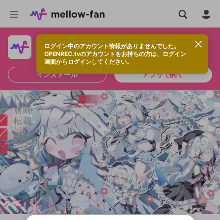
ログイン中のアカウント情報がありませんでした。
快適に視聴するなら、アプリをインストールしよう！
OPENREC.tvのアカウントをお持ちの方は、ログイン
画面からログインしてください。
インストール
アプリで開く
新規登録
OPENREC.tv アカウントは mellow-fan
OPENREC.tvアカウントはmellow-fanア
限定コミュニティ参加方法
パーソナルデータの登録
アカウントに移行しました。
カウントに統合しました。
すでにアカウントをお持ちの方は、ログイ
こちらからOPENREC.tvでログイン中のア
ン画面からログインしてください。
カウント情報を引き継ぐことができます。