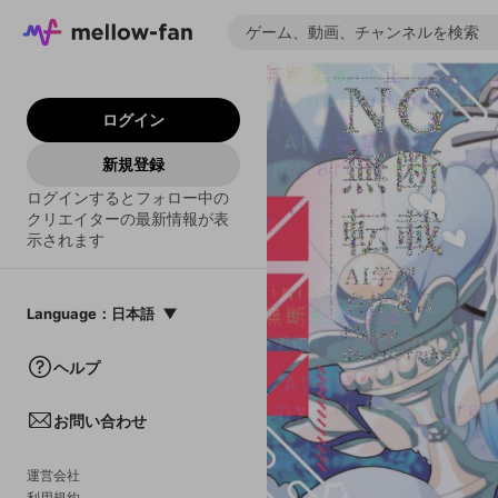
ログイン
新規登録
ログインするとフォロー中の
クリエイターの最新情報が表
示されます
Language
：
日本語
日本語
ヘルプ
English
お問い合わせ
中文(簡体)
한국어
運営会社
利用規約