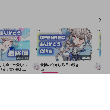
2:13:56
2:58:36
なら全ての愛しい
最後の凸待ち 昨日の続き
最後
ります言い残した
(終)
(終)
か
メンバー
2026/6/29
メ
026/6/30
【特性理解用】地獄みたいな
おえちゃん、クロちゃん、
証言
デスクトップ画面
んこちゃん全員嘘つく！
1
35
16
10
3
33
15
11