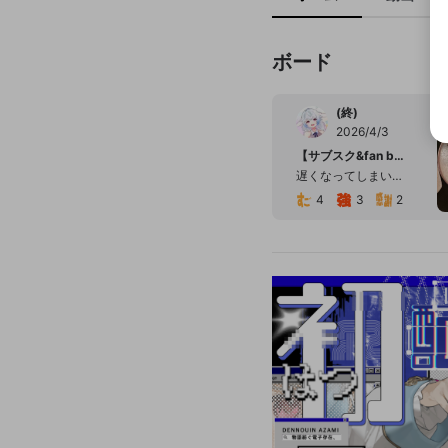
ボード
(終)
2026/4/3
【サブスク&fan box特典申請フォーム】
遅くなってしまい大変申し訳ございません🙇 こちらサブスクもしくはfan box加入している方(もしくは加入経験のがある方)申請していただけると助かります🙇 ⬛︎申請期限→2026/12/31 ご確認よろしくお願いいたします
4
3
2
2
(終)
2026/5/29
みなさんへ
6
3
1