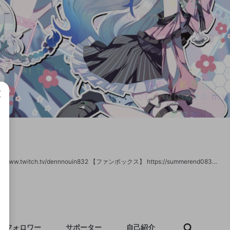
成で
【YouTube】 https://youtube.com/@summerend832 【twitch】(作業配信) https://www.twitch.tv/dennnouin832 【ファンボックス】 https://summerend0832.fanbox.cc/posts 【Twitter】 https://x.com/summerend0832 🤍 【だめ】 ・配信全般の無断転載や無断ミラー ・立ち絵およびサムネイル等活動に使用しているイラストの保存や無断転載 (絵師さんに依頼する時に使用用途が限られているものがあるので切り抜き等も報告ください🙇) ・私のことに関する視聴者同士での連絡※視聴者同士での自治等 🤍 ✨Special thanks✨ 【立ち絵】橘せら様 @Shinachiku_taro 【Live2d】六素様 @zzz_OwO_ 【ネームロゴ】燥ぐ様 @hasyhere 【サブスクスタンプ】ダッティワイフ様@dattywife__bb、ふぉるてしも様@raqqq1a、れんウルトラ様 ttys様 @ttys_tetesu 【お部屋】わははのは様 @jijitu_ 【アイコン】羽々てん様 @Hanehane_ten10
フォロワー
サポーター
自己紹介