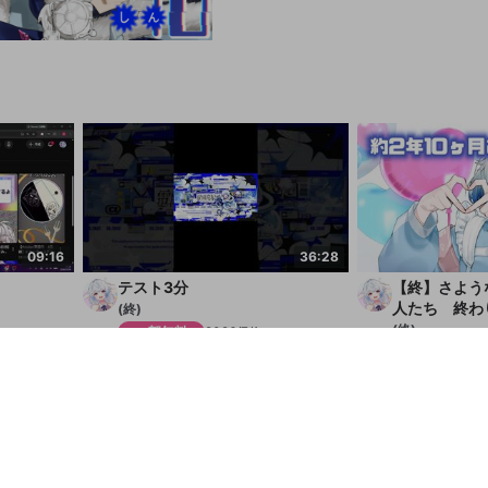
09:16
36:28
テスト3分
【終】さよう
人たち 終わ
(終)
ことあります
(終)
一部無料
2026/7/1
一部無料
2
すべてみる
て
【ご乱心】はんじょう、過疎8
釣
7.1キロVをフォローしてしまう
元ビ◯グモーター社員の
10
289
107
38
74
28
24