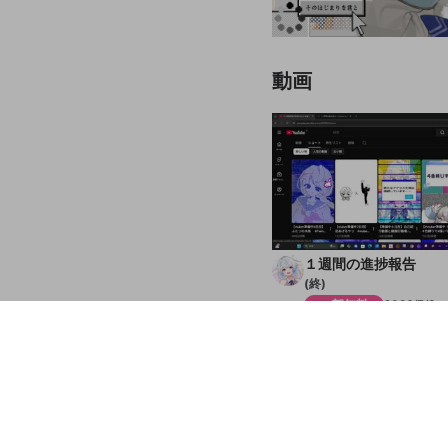
動画
１週間の進捗報告
(終)
一部無料
2026/7/8
はんじょうにフォローされ
人気キャプチャ
いることをネタに視聴者を
るか苦悶する限界過疎V
49
32
26