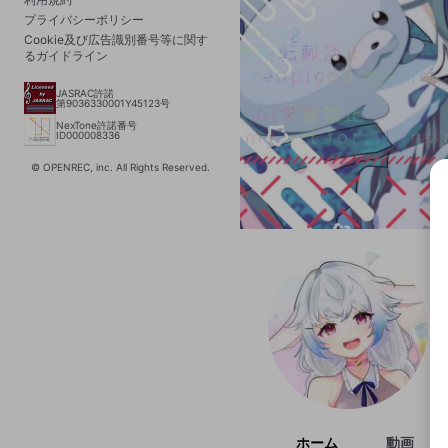
プライバシーポリシー
Cookie及び広告識別番号等に関す
るガイドライン
JASRAC許諾
第9036330001Y45123号
NexTone許諾番号
ID000008336
© OPENREC, inc. All Rights Reserved.
選択
きま
ホーム
動画