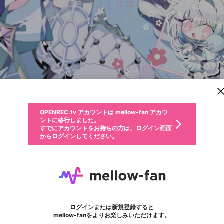
新規登録
OPENREC.tv アカウントは mellow-fan アカウ
OPENREC.tvアカウントはmellow-fanアカウン
パーソナルデータの登録
限定コミュニティ参加方法
ントに移行しました。
トに統合しました。
すでにアカウントをお持ちの方は、ログイン画面
こちらからOPENREC.tvでログイン中のアカウ
からログインしてください。
ント情報を引き継ぐことができます。
動画プレイリストを選択
生年月
固定動画に設定
不適切なユーザーとして報告します
ファンレター
サブスクシェア
OPENREC.tv アカウントは mellow-fan アカウ
@
新規登録
ログイン
か？
年
月
ントに移行しました。
マイページに表示されている動画 (ライブ配信、配信予定、ア
すでにアカウントをお持ちの方は、ログイン画面
ーカイブ、アップロード動画) をページのトップに1つ固定で
(終)
応援している配信者にファンレターを送ることができま
生年月は登録後に変更できません。
認証コードの入力
できるプレイリストがありません。プレイリストは動画の再生画面で作
からログインしてください。
きます。動画タイトル横のメニューより設定することができま
す。好きなデザインを選んでメッセージを書いたり、エ
ログイン
す。
@
sunagimo01
(終)のXヘ
ご確認ください
す。
メールアドレスで新規登録
メールアドレスでログイン
問題を選択してください
ールアイテムでデコレーションして、配信者に届けまし
性別
ょう！
メールアドレスにメールを送信しました。30分以内にメ
パスワード再設定
詳しくはこちら
この限定コミュニティは、Discordで提供されています。
入力していただいたメールアドレス
男性
女性
その他
問題を選択してください
※ファンレター機能は有料サービスです。
ール記載の6桁の認証コードを入力してください。
利用規約とプライバシーポリシーが更新されました。
または
または
ポイントが不足しています
フォロー 351
に、パスワード再設定用URLを記載
セッションの有効期限が切れたた
サブスク情報
ファンレター
Discordアカウントをお持ちでない方
サービスを利用するには変更後の内容をご確認いただ
わいせつな表現
認証コード
検索履歴をすべて削除しますか？
ブロックリストに追加しますか？
この動画の公開は終了しました
登録したメールアドレスを入力し、送信してください。
お住まいの地域
されたメールを送信しましたのでご
め、ログアウトしました
き、同意していただく必要があります。
X
X
Discordとは？からDiscordにアクセス
mellowポイントの購入に進みますか？
他者を誹謗中傷する表現
0
6
確認ください
ログインまたは新規登録すると
Discordアカウントを作成
キャンセル
mellow-fanをよりお楽しみいただけます。
いいえ
OK
はい
OK
利用規約
を確認しました。
0
500
著作権の侵害
Google
Google
キャプチャ
プレイリスト
ボード
フォロー
プレミアム会員に入会
mellow-fan のメールアドレス（mellow-fan.comドメイン
OK