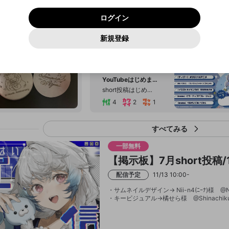
いいえ
はい
利用規約
および
プライバシーポリシー
に同意頂いた上で次にお
この画面からDiscordに参加する
プライバシーポリシー
を確認しました。
及びcs.openrec.co.jpドメイン）が受信拒否設定に含まれて
ログイン
進みください。
OK
プライバシーの侵害
ご登録いただいた情報はサービスの向上を目的として
動画プレイリストがありません
再設定する
いないかご確認ください。
ログイン
Yahoo! JAPAN
Yahoo! JAPAN
使用いたします。
Discordは第三者が提供するコミュニティーサービスで、mellow-
報告された問題については、利用規約に違反しているかどうか
パスワードを忘れた方は
こちら
過激な暴力や自傷行為
確認しました
fanとは関わりがありません。Discordに関してのお問い合わせには
一部サービスをご利用いただくには、生年月の登録が
をスタッフが確認します。
この機能をむやみに使用すること
新規登録
動画プレイリストを選択
お答えすることができません。Discordの仕様変更により、限定コ
アカウントをお持ちですか？
アカウントを作成する
入力
必要です。
は、利用規約違反になります。
Appleでサインアップ
Appleでサインイン
ミュニティ特典の提供が終了する可能性がありますが、その際の補
なりすまし行為
ご登録いただいた情報は公開されません。
償は一切行いません。外部サービスとのID連携に関する同意事項に
(終)
動画のプレイリストを一つ選択すると、そのプレイリストの動
同意の上、参加をお願いします。
2026/7/2
出会いを誘導する行為
閉じる
画をマイページの上部にリストで表示することができます。
ファンレターを作成
送信
mellow-fanの
mellow-fanの
利用規約
利用規約
・
・
プライバシーポリシー
プライバシーポリシー
・
・
外部サービ
外部サービ
外部サービスとのID連携に関する同意事項
YouTubeはじめました
登録
スとのID連携に関する同意事項
スとのID連携に関する同意事項
に同意頂いた上で、次にお進み
に同意頂いた上で、次にお進み
閉じる
ねずみ講やマルチ商法
アカウント作成
動画プレイリストを選択
short投稿はじめました！ ⬇️ch登録、👍、コメントやシェアなど良ければお願いします🙇⬇️
ください
ください
4
2
1
Discordとは？
Discordに参加する
誤解を招く配信設定
あとで登録
mellow-fanからのお得な情報をメールで受け取
ゲームの録画禁止区域の配信
る
すべてみる
改造版・海賊版ソフトの配信
現実生活の方で少々忙しくなってしまったのとYouTubeの準備活動のため、6月末まで配信頻度落とします (OPENRECの終わりあたりはなるべく配信できるように頑張ります) 稀に配信すると思いますので、その際は是非お話していただけたら嬉しいです！ よろしくお願いいたします🙇 あざ美
一部無料
【掲示板】7月short投稿
政治的・宗教的・人種的な内容
配信予定
11/13 10:00-
その他の問題
・サムネイルデザイン→ Nii-n4(ﾆｰﾅ)様 @Ni
・キービジュアル→橘せら様 @Shinachiku_