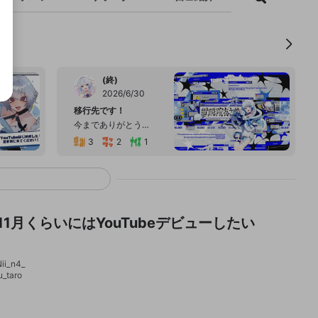
(終)
2026/6/30
移行先です！
今までありがとうございました 皆さんのおかげで今までやってこれました 第二章もよろしくお願いします
3
2
1
1
1
/11月くらいにはYouTubeデビューしたい
i_n4_
taro