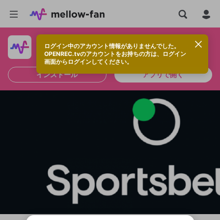
ログイン中のアカウント情報がありませんでした。
快適に視聴するなら、アプリをインストールしよう！
OPENREC.tvのアカウントをお持ちの方は、ログイン
画面からログインしてください。
インストール
アプリで開く
新規登録
OPENREC.tv アカウントは mellow-fan
OPENREC.tvアカウントはmellow-fanア
限定コミュニティ参加方法
パーソナルデータの登録
アカウントに移行しました。
カウントに統合しました。
すでにアカウントをお持ちの方は、ログイ
こちらからOPENREC.tvでログイン中のア
ン画面からログインしてください。
カウント情報を引き継ぐことができます。