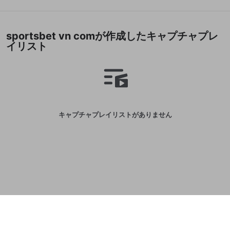
誤解を招く配信設定
あとで登録
Discordとは？
Discordに参加する
mellow-fanからのお得な情報をメールで受
ゲームの録画禁止区域の配信
sportsbet vn comが作成したキャプチャプレ
け取る
イリスト
改造版・海賊版ソフトの配信
政治的・宗教的・人種的な内容
その他の問題
キャプチャプレイリストがありません