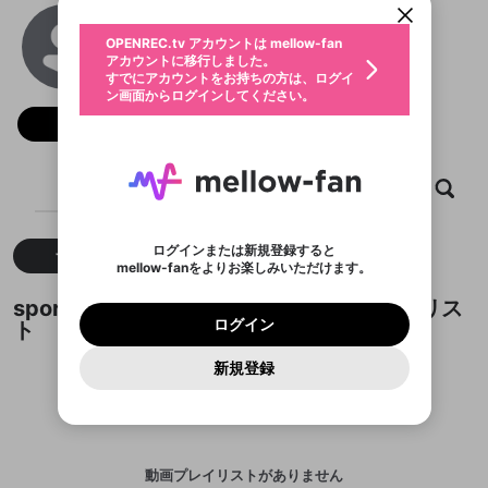
動画プレイリストを選択
生年月
sportsbet vn com
固定動画に設定
不適切なユーザーとして報告しま
ファンレター
OPENREC.tv アカウントは mellow-fan
サブスクシェア
@
sportsbetvncom
@
新規登録
ログイン
すか？
年
月
アカウントに移行しました。
マイページに表示されている動画 (ライブ配信、配
認証コードの入力
すでにアカウントをお持ちの方は、ログイ
生年月は登録後に変更できません。
信予定、アーカイブ、アップロード動画) をページ
選択できるプレイリストがありません。
応援している配信者にファンレターを送ることがで
ン画面からログインしてください。
ご確認ください
のトップに1つ固定できます。動画タイトル横のメ
ログイン
プレイリストは動画の再生画面で作成で
きます。好きなデザインを選んでメッセージを書い
ニューより設定することができます。
メールアドレスで新規登録
メールアドレスでログイン
問題を選択してください
フォロー
この限定コミュニティは、Discordで提供されてい
性別
きます。
たり、エールアイテムでデコレーションして、配信
メールアドレスにメールを送信しました。30分以内
パスワード再設定
ます。
者に届けましょう！
にメール記載の6桁の認証コードを入力してくださ
入力していただいたメールアドレ
男性
女性
その他
利用規約とプライバシーポリシーが更新されま
問題を選択してください
詳しくはこちら
※ファンレター機能は有料サービスです。
い。
または
または
ポイントが不足しています
した。 サービスを利用するには変更後の内容を
Discordアカウントをお持ちでない方
スに、パスワード再設定用URLを
セッションの有効期限が切れたた
ホーム
動画
キャプチャ
プレイリスト
登録したメールアドレスを入力し、送信してくださ
わいせつな表現
ブロックリストに追加しますか？
この動画の公開は終了しました
お住まいの地域
ご確認いただき、同意していただく必要があり
認証コード
い。
記載されたメールを送信しました
め、ログアウトしました
Discordとは？からDiscordにアクセス
X
X
ます。
mellowポイントの購入に進みますか？
他者を誹謗中傷する表現
のでご確認ください
0
6
ログインまたは新規登録すると
すべて
動画
キャプチャ
Discordアカウントを作成
mellow-fanをよりお楽しみいただけます。
キャンセル
OK
OK
0
500
著作権の侵害
Google
Google
利用規約
プレミアム会員に入会
を確認しました。
OK
いいえ
はい
mellow-fan のメールアドレス（mellow-fan.comド
この画面からDiscordに参加する
利用規約
および
プライバシーポリシー
に同意頂いた上で
ログイン
sportsbet vn comが作成した動画プレイリス
プライバシーポリシー
を確認しました。
メイン及びcs.openrec.co.jpドメイン）が受信拒否設
次にお進みください。
OK
プライバシーの侵害
ご登録いただいた情報はサービスの向上を目的
ログイン
ト
再設定する
動画プレイリストがありません
定に含まれていないかご確認ください。
Yahoo! JAPAN
Yahoo! JAPAN
Discordは第三者が提供するコミュニティーサービスで、
として使用いたします。
報告された問題については、利用規約に違反しているか
動画プレイリストを選択
パスワードを忘れた方は
こちら
過激な暴力や自傷行為
mellow-fanとは関わりがありません。Discordに関してのお
一部サービスをご利用いただくには、生年月の
どうかをスタッフが確認します。
この機能をむやみに使
新規登録
確認しました
問い合わせにはお答えすることができません。Discordの仕
アカウントをお持ちですか？
アカウントを作成する
登録が必要です。
用することは、利用規約違反になります。
様変更により、限定コミュニティ特典の提供が終了する可能
入力
なりすまし行為
Appleでサインアップ
Appleでサインイン
動画のプレイリストを一つ選択すると、そのプレイ
ご登録いただいた情報は公開されません。
性がありますが、その際の補償は一切行いません。外部サー
リストの動画をマイページの上部にリストで表示す
ビスとのID連携に関する同意事項に同意の上、参加をお願い
閉じる
ることができます。
出会いを誘導する行為
ファンレターを作成
します。
送信
mellow-fanの
mellow-fanの
利用規約
利用規約
・
・
プライバシーポリシー
プライバシーポリシー
・
・
外部
外部
登録
外部サービスとのID連携に関する同意事項
サービスとのID連携に関する同意事項
サービスとのID連携に関する同意事項
に同意頂いた上
に同意頂いた上
閉じる
ねずみ講やマルチ商法
動画プレイリストを選択
アカウント作成
動画プレイリストがありません
で、次にお進みください
で、次にお進みください