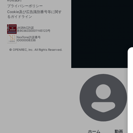
プライバシーポリシー
Cookie及び広告識別番号等に関す
るガイドライン
JASRAC許諾
第9036330001Y45123号
NexTone許諾番号
ID000008336
© OPENREC, inc. All Rights Reserved.
選択
きま
ホーム
動画