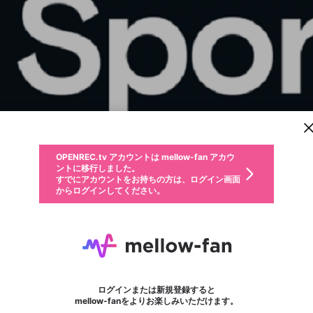
新規登録
OPENREC.tv アカウントは mellow-fan アカウ
OPENREC.tvアカウントはmellow-fanアカウン
パーソナルデータの登録
限定コミュニティ参加方法
ントに移行しました。
トに統合しました。
すでにアカウントをお持ちの方は、ログイン画面
こちらからOPENREC.tvでログイン中のアカウ
からログインしてください。
ント情報を引き継ぐことができます。
動画プレイリストを選択
生年月
固定動画に設定
不適切なユーザーとして報告します
ファンレター
サブスクシェア
OPENREC.tv アカウントは mellow-fan アカウ
@
新規登録
ログイン
か？
年
月
ントに移行しました。
マイページに表示されている動画 (ライブ配信、配信予定、ア
すでにアカウントをお持ちの方は、ログイン画面
ーカイブ、アップロード動画) をページのトップに1つ固定で
sportsbet vn com
応援している配信者にファンレターを送ることができま
生年月は登録後に変更できません。
認証コードの入力
できるプレイリストがありません。プレイリストは動画の再生画面で作
からログインしてください。
きます。動画タイトル横のメニューより設定することができま
す。好きなデザインを選んでメッセージを書いたり、エ
ログイン
す。
@
sportsbetvncom
ご確認ください
す。
メールアドレスで新規登録
メールアドレスでログイン
問題を選択してください
ールアイテムでデコレーションして、配信者に届けまし
性別
ょう！
メールアドレスにメールを送信しました。30分以内にメ
パスワード再設定
詳しくはこちら
この限定コミュニティは、Discordで提供されています。
入力していただいたメールアドレス
男性
女性
その他
問題を選択してください
※ファンレター機能は有料サービスです。
ール記載の6桁の認証コードを入力してください。
利用規約とプライバシーポリシーが更新されました。
または
または
ポイントが不足しています
フォロー
に、パスワード再設定用URLを記載
セッションの有効期限が切れたた
Discordアカウントをお持ちでない方
サービスを利用するには変更後の内容をご確認いただ
わいせつな表現
認証コード
検索履歴をすべて削除しますか？
チームメンバーに追加しますか？
ブロックリストに追加しますか？
この動画の公開は終了しました
登録したメールアドレスを入力し、送信してください。
お住まいの地域
されたメールを送信しましたのでご
め、ログアウトしました
き、同意していただく必要があります。
X
X
Discordとは？からDiscordにアクセス
mellowポイントの購入に進みますか？
他者を誹謗中傷する表現
0
6
確認ください
ログインまたは新規登録すると
Discordアカウントを作成
キャンセル
キャンセル
mellow-fanをよりお楽しみいただけます。
いいえ
OK
はい
はい
OK
利用規約
を確認しました。
0
500
著作権の侵害
Google
Google
キャプチャ
プレイリスト
フォロー
フォロワー
プレミアム会員に入会
mellow-fan のメールアドレス（mellow-fan.comドメイン
OK